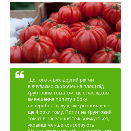
“До того ж вже другий рік ми
відчуваємо скорочення площ під
ґрунтовим томатом, це є наслідком
зменшення попиту з боку
переробної галузі, яке розпочалось
ще 4 роки тому. Попит на ґрунтовий
томат в населення теж знижується,
українці менше консервують і