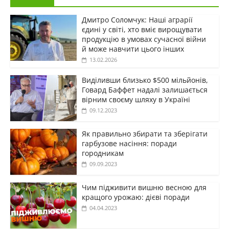
Дмитро Соломчук: Наші аграрії
єдині у світі, хто вміє вирощувати
продукцію в умовах сучасної війни
й може навчити цього інших
13.02.2026
Виділивши близько $500 мільйонів,
Говард Баффет надалі залишається
вірним своєму шляху в Україні
09.12.2023
Як правильно збирати та зберігати
гарбузове насіння: поради
городникам
09.09.2023
Чим підживити вишню весною для
кращого урожаю: дієві поради
04.04.2023