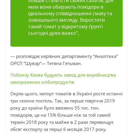
більше стали їсти свіжих салатів, для
яких вони обирають помідори в
ідеальному співвідношенні смаку та
зовнішнього вигляду. Виростити
такий томат у відкритому ґрунті
сьогодні дуже важко”,
— розповідає керівник департаменту “Аналітика”
ОРСП
“
Шувар
“— Тетяна Гетьман.
Поблизу Києва будують завод для виробництва
заморожених хлібопродуктів
Окрім цього, імпорт томатів в Україні росте останні
три сезони поспіль. Так, за перше півріччя 2019
року до
країни
було ввезено 55 тис.
тон
.
помідорів, це на 15% більше ніж за той самий
термін 2018 року та майже
в
2 рази перевищує
обсяг експорту за перші 6 місяців 2017 року.