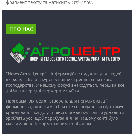
фрагмент тексту та натисніть
Ctrl+Enter
.
ПРО НАС
“News Агро-Центр”
– інформаційне видання для людей,
які хочуть бути в курсі основних трендів сільського
господарства. У нашому фокусі знаходяться, перш за все,
дрібні та середні фермери України.
Програма
“Ля Село”
створена для популяризації
фермерства, адже саме сільське господарство підтримує
країну на шляху до успішного розвитку. Наші журналісти
зроблять усе, щоб перебування на нашому сайті було
максимально інформативним та цікавим.