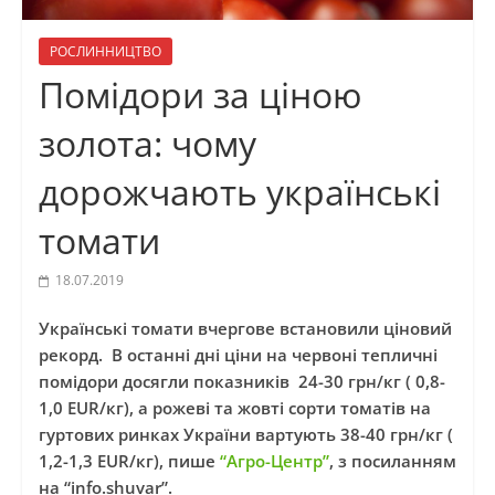
РОСЛИННИЦТВО
Помідори за ціною
золота: чому
дорожчають українські
томати
18.07.2019
Українські томати вчергове встановили ціновий
рекорд. В останні дні ціни на червоні тепличні
помідори досягли показників 24-30 грн/кг ( 0,8-
1,0 EUR/кг), а рожеві та жовті сорти томатів на
гуртових ринках України вартують 38-40 грн/кг (
1,2-1,3 EUR/кг), пише
“Агро-Центр”
, з посиланням
на “info.shuvar”.