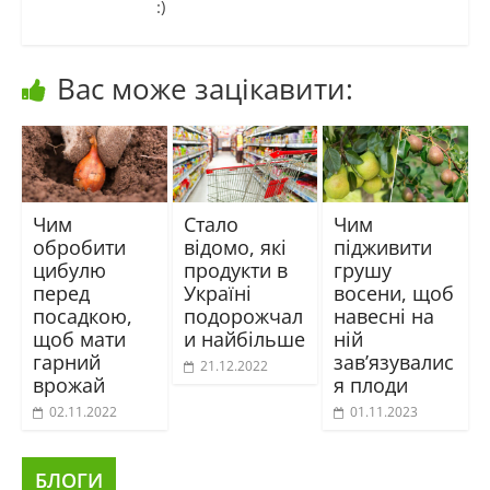
:)
Вас може зацікавити:
Чим
Стало
Чим
обробити
відомо, які
підживити
цибулю
продукти в
грушу
перед
Україні
восени, щоб
посадкою,
подорожчал
навесні на
щоб мати
и найбільше
ній
гарний
зав’язувалис
21.12.2022
врожай
я плоди
02.11.2022
01.11.2023
БЛОГИ