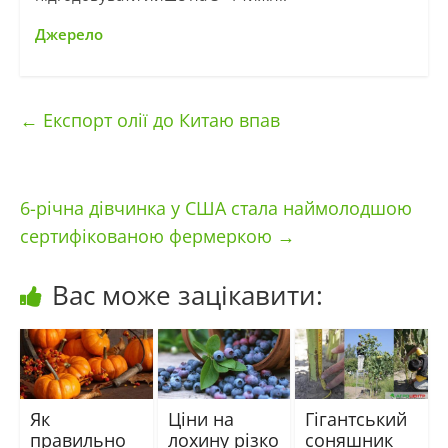
Джерело
←
Експорт олії до Китаю впав
6-річна дівчинка у США стала наймолодшою
сертифікованою фермеркою
→
Вас може зацікавити:
Як
Ціни на
Гігантський
правильно
лохину різко
соняшник