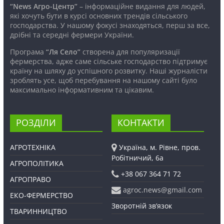
“News Агро-Центр”
– інформаційне видання для людей,
які хочуть бути в курсі основних трендів сільського
господарства. У нашому фокусі знаходяться, перш за все,
дрібні та середні фермери України.
Програма
“Ля Село”
створена для популяризації
фермерства, адже саме сільське господарство підтримує
країну на шляху до успішного розвитку. Наші журналісти
зроблять усе, щоб перебування на нашому сайті було
максимально інформативним та цікавим.
РОЗДІЛИ
КОНТАКТИ
АГРОТЕХНІКА
Україна, м. Рівне, пров.
Робітничий, 6а
АГРОПОЛІТИКА
+38 067 364 71 72
АГРОПРАВО
agroc.news@gmail.com
ЕКО-ФЕРМЕРСТВО
Зворотній зв’язок
ТВАРИННИЦТВО