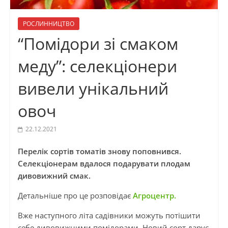
РОСЛИННИЦТВО
“Помідори зі смаком
меду”: селекціонери
вивели унікальний
овоч
22.12.2021
Перелік сортів томатів знову поповнився.
Селекціонерам вдалося подарувати плодам
дивовижний смак.
Детальніше про це розповідає
Агроцентр.
Вже наступного літа садівники можуть потішити
себе дивовижними помідорами. Новий сорт дарує