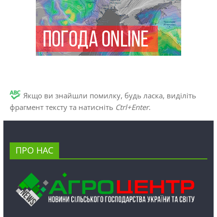
Якщо ви знайшли помилку, будь ласка, виділіть
фрагмент тексту та натисніть
Ctrl+Enter
.
ПРО НАС