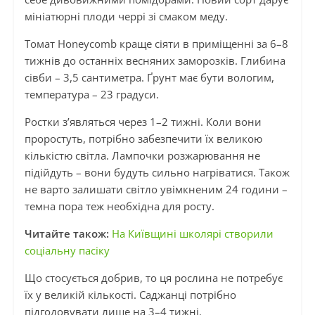
мініатюрні плоди черрі зі смаком меду.
Томат Honeycomb краще сіяти в приміщенні за 6–8
тижнів до останніх весняних заморозків. Глибина
сівби – 3,5 сантиметра. Ґрунт має бути вологим,
температура – 23 градуси.
Ростки з’являться через 1–2 тижні. Коли вони
проростуть, потрібно забезпечити їх великою
кількістю світла. Лампочки розжарювання не
підійдуть – вони будуть сильно нагріватися. Також
не варто залишати світло увімкненим 24 години –
темна пора теж необхідна для росту.
Читайте також:
На Київщині школярі створили
соціальну пасіку
Що стосується добрив, то ця рослина не потребує
їх у великій кількості. Саджанці потрібно
підгодовувати лише на 3–4 тижні.