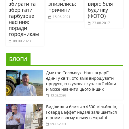
збирати та
знизились:
виріс біля
зберігати
причини
будинку
гарбузове
(ФОТО)
15.06.2021
насіння:
23.08.2017
поради
городникам
09.09.2023
БЛОГИ
Дмитро Соломчук: Наші аграрії
єдині у світі, хто вміє вирощувати
продукцію в умовах сучасної війни
й може навчити цього інших
13.02.2026
Виділивши близько $500 мільйонів,
Говард Баффет надалі залишається
вірним своєму шляху в Україні
09.12.2023