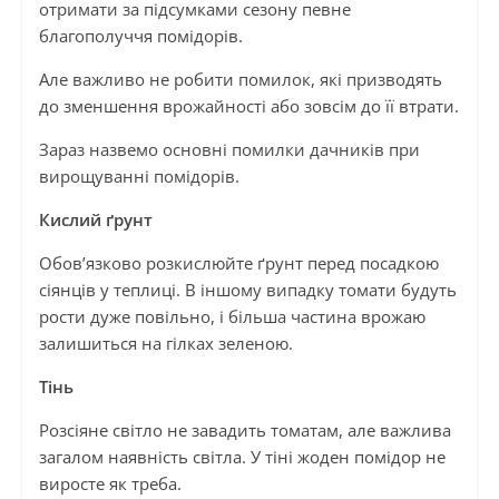
отримати за підсумками сезону певне
благополуччя помідорів.
Але важливо не робити помилок, які призводять
до зменшення врожайності або зовсім до її втрати.
Зараз назвемо основні помилки дачників при
вирощуванні помідорів.
Кислий ґрунт
Обов’язково розкислюйте ґрунт перед посадкою
сіянців у теплиці. В іншому випадку томати будуть
рости дуже повільно, і більша частина врожаю
залишиться на гілках зеленою.
Тінь
Розсіяне світло не завадить томатам, але важлива
загалом наявність світла. У тіні жоден помідор не
виросте як треба.