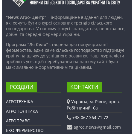
“News Агро-Центр”
– інформаційне видання для людей,
які хочуть бути в курсі основних трендів сільського
господарства. У нашому фокусі знаходяться, перш за все,
дрібні та середні фермери України.
Програма
“Ля Село”
створена для популяризації
фермерства, адже саме сільське господарство підтримує
країну на шляху до успішного розвитку. Наші журналісти
зроблять усе, щоб перебування на нашому сайті було
максимально інформативним та цікавим.
РОЗДІЛИ
КОНТАКТИ
АГРОТЕХНІКА
Україна, м. Рівне, пров.
Робітничий, 6а
АГРОПОЛІТИКА
+38 067 364 71 72
АГРОПРАВО
agroc.news@gmail.com
ЕКО-ФЕРМЕРСТВО