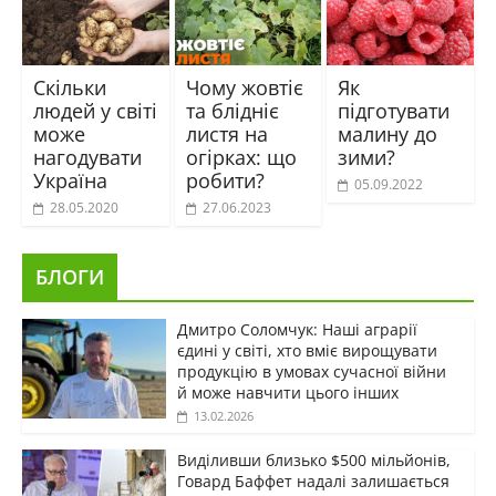
Скільки
Чому жовтіє
Як
людей у світі
та блідніє
підготувати
може
листя на
малину до
нагодувати
огірках: що
зими?
Україна
робити?
05.09.2022
28.05.2020
27.06.2023
БЛОГИ
Дмитро Соломчук: Наші аграрії
єдині у світі, хто вміє вирощувати
продукцію в умовах сучасної війни
й може навчити цього інших
13.02.2026
Виділивши близько $500 мільйонів,
Говард Баффет надалі залишається