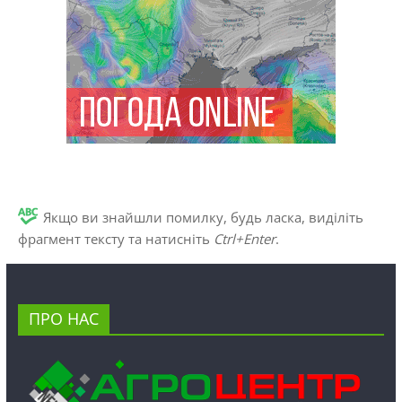
Якщо ви знайшли помилку, будь ласка, виділіть
фрагмент тексту та натисніть
Ctrl+Enter
.
ПРО НАС