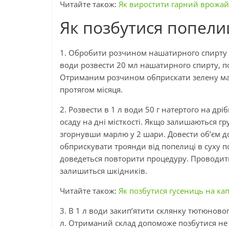
Читайте також:
Як виростити гарний врожай
Як позбутися попели
1. Обробити розчином нашатирного спирту ко
води розвести 20 мл нашатирного спирту, по
Отриманим розчином обприскати зелену мас
протягом місяця.
2. Розвести в 1 л води 50 г натертого на др
осаду на дні місткості. Якщо залишаються гр
згорнувши марлю у 2 шари. Довести об’єм до
обприскувати троянди від попелиці в суху п
доведеться повторити процедуру. Проводити ї
залишиться шкідників.
Читайте також:
Як позбутися гусениць на кап
3. В 1 л води закип’ятити склянку тютюновог
л. Отриманий склад допоможе позбутися не 