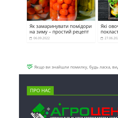
Як замаринувати помідори
Які ово
на зиму – простий рецепт
поклас
06.09.2022
27.06.20
Якщо ви знайшли помилку, будь ласка, вид
ПРО НАС