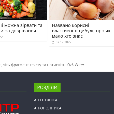
чі можна зірвати та
Названо корисні
ти на дозрівання
властивості цибулі, про які
мало хто знає
22
07.12.2022
іліть фрагмент тексту та натисніть
Ctrl+Enter
.
РОЗДІЛИ
АГРОТЕХНІКА
АГРОПОЛІТИКА