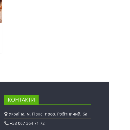
КОНТАКТИ
Україна, м. Рівне, пров. Робітничий, 6а
+38 067 364 71 72