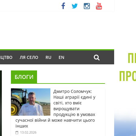
ИЦТВО
ЛЯ СЕЛО
RU
EN
БЛОГИ
Дмитро Соломчук:
Наші аграрії єдині у
світі, хто вміє
вирощувати
продукцію в умовах
сучасної війни й може навчити цього
інших
13.02.2026