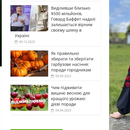
Виділивши близько
$500 мільйонів,
Говард Баффет надалі
залишається вірним
своєму шляху в
Україні
09.12.2023
Як правильно
збирати та зберігати
гарбузове насіння:
поради городникам
09.09.2023
Чим підживити
вишню весною для
кращого урожаю:
дієві поради
04.04.2023