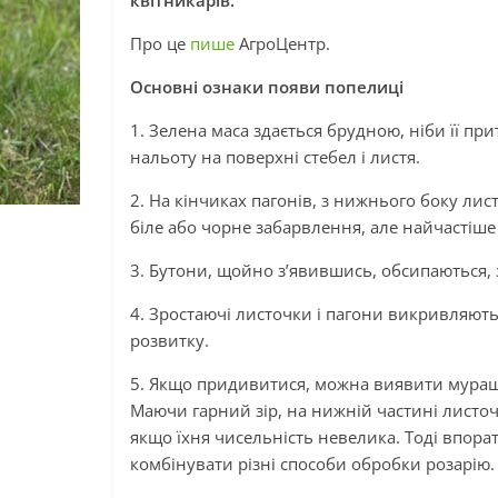
квітникарів.
Про це
пише
АгроЦентр.
Основні ознаки появи попелиці
1. Зелена маса здається брудною, ніби її п
нальоту на поверхні стебел і листя.
2. На кінчиках пагонів, з нижнього боку ли
біле або чорне забарвлення, але найчастіше
3. Бутони, щойно з’явившись, обсипаються, 
4. Зростаючі листочки і пагони викривляют
розвитку.
5. Якщо придивитися, можна виявити мурашок
Маючи гарний зір, на нижній частині листоч
якщо їхня чисельність невелика. Тоді впора
комбінувати різні способи обробки розарію.