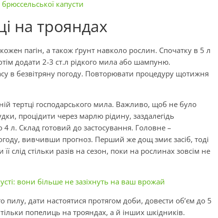
 брюссельської капусти
ці на трояндах
жен пагін, а також ґрунт навколо рослин. Спочатку в 5 л
тім додати 2-3 ст.л рідкого мила або шампуню.
у в безвітряну погоду. Повторювати процедуру щотижня
ібній тертці господарського мила. Важливо, щоб не було
удки, процідити через марлю рідину, заздалегідь
 4 л. Склад готовий до застосування. Головне –
огоду, вивчивши прогноз. Перший же дощ змиє засіб, тоді
ї слід стільки разів на сезон, поки на рослинах зовсім не
усті: вони більше не зазіхнуть на ваш врожай
о пилу, дати настоятися протягом доби, довести об’єм до 5
тільки попелиць на трояндах, а й інших шкідників.