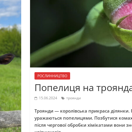
РОСЛИННИЦТВО
Попелиця на троянда
15.06.2024
троянди
Троянди — королівська прикраса ділянки. П
уражаються попелицями. Позбутися комах
після чергової обробки хімікатами вони з