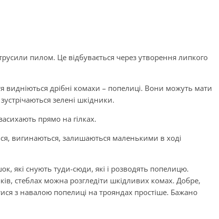
ритрусили пилом. Це відбувається через утворення липкого
стя видніються дрібні комахи – попелиці. Вони можуть мати
 зустрічаються зелені шкідники.
засихають прямо на гілках.
ься, вигинаються, залишаються маленькими в ході
, які снують туди-сюди, які і розводять попелицю.
ків, стеблах можна розгледіти шкідливих комах. Добре,
тися з навалою попелиці на трояндах простіше. Бажано