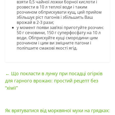
взяти 0,5 чайної ложки борної кислоти і
розвести в 10 л теплої води і таким
розчином обприскувати кущ, цей прийом
збільшує ріст пагонів і збільшить Ваш
врожай в 2-3 рази;
у момент появи зав’язі приготуйте розчин:
50 г сечовини, 150 г суперфосфату на 10 л
води. Обприскуйте кущі смородини цим
розчином і цим ви зміцните пагони і
поліпшите смакові якості ягід.
←
Що покласти в лунку при посадці огірків
для гарного врожаю: простий рецепт без
“хімії”
Як врятуватися від морквяної мухи на грядках: