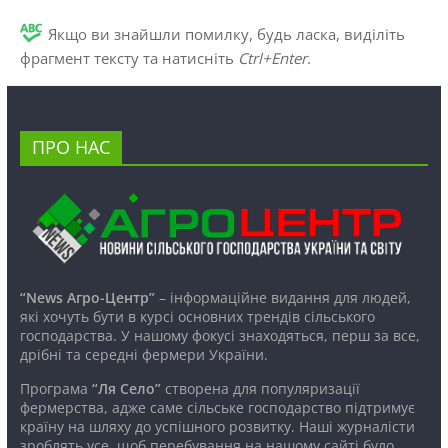
Якщо ви знайшли помилку, будь ласка, виділіть
фрагмент тексту та натисніть
Ctrl+Enter
.
ПРО НАС
“News Агро-Центр”
– інформаційне видання для людей,
які хочуть бути в курсі основних трендів сільського
господарства. У нашому фокусі знаходяться, перш за все,
дрібні та середні фермери України.
Програма
“Ля Село”
створена для популяризації
фермерства, адже саме сільське господарство підтримує
країну на шляху до успішного розвитку. Наші журналісти
зроблять усе, щоб перебування на нашому сайті було