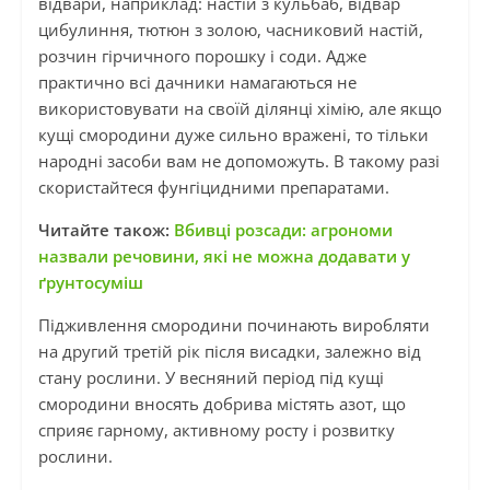
відвари, наприклад: настій з кульбаб, відвар
цибулиння, тютюн з золою, часниковий настій,
розчин гірчичного порошку і соди. Адже
практично всі дачники намагаються не
використовувати на своїй ділянці хімію, але якщо
кущі смородини дуже сильно вражені, то тільки
народні засоби вам не допоможуть. В такому разі
скористайтеся фунгіцидними препаратами.
Читайте також:
Вбивці розсади: агрономи
назвали речовини, які не можна додавати у
ґрунтосуміш
Підживлення смородини починають виробляти
на другий третій рік після висадки, залежно від
стану рослини. У весняний період під кущі
смородини вносять добрива містять азот, що
сприяє гарному, активному росту і розвитку
рослини.