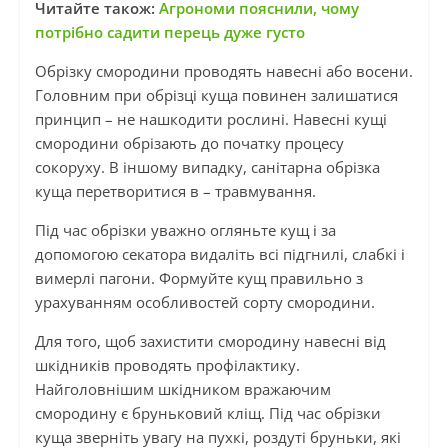
Читайте також:
Агрономи пояснили, чому
потрібно садити перець дуже густо
Обрізку смородини проводять навесні або восени.
Головним при обрізці куща повинен залишатися
принцип – не нашкодити рослині. Навесні кущі
смородини обрізають до початку процесу
сокоруху. В іншому випадку, санітарна обрізка
куща перетворитися в – травмування.
Під час обрізки уважно огляньте кущ і за
допомогою секатора видаліть всі підгнилі, слабкі і
вимерлі пагони. Формуйте кущ правильно з
урахуванням особливостей сорту смородини.
Для того, щоб захистити смородину навесні від
шкідників проводять профілактику.
Найголовнішим шкідником вражаючим
смородину є бруньковий кліщ. Під час обрізки
куща зверніть увагу на пухкі, роздуті бруньки, які