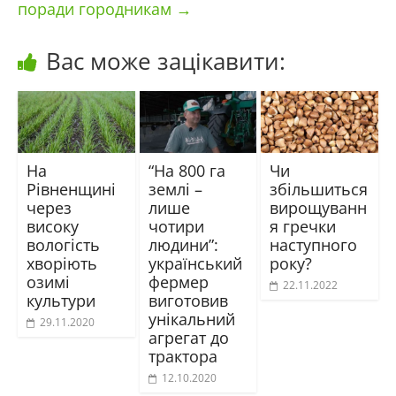
поради городникам
→
Вас може зацікавити:
На
“На 800 га
Чи
Рівненщині
землі –
збільшиться
через
лише
вирощуванн
високу
чотири
я гречки
вологість
людини”:
наступного
хворіють
український
року?
озимі
фермер
22.11.2022
культури
виготовив
унікальний
29.11.2020
агрегат до
трактора
12.10.2020