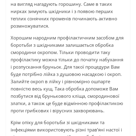
на вигляд нагадують горошину. Саме в таких
нирках зимують шкідники і з появою перших
теплих сонячних променів починають активно
розмножуватися.
Хорошим народним профілактичним засобом для
боротьби з шкідниками залишається обробка
смородини окропом. Тільки проводити таку
профілактику можна тільки до початку набухання
і розпускання бруньок. Для такої процедури Вам
буде потрібно лійка з душовою насадкою і окроп.
Залийте окроп в лійку і рівномірно ошпарте
повністю весь кущ. Така обробка допоможе Вам
позбутися від брунькового кліща, смородинової
златки, а також це буде відмінною профілактикою
проти грибкових і вірусних захворювань.
Крім опіку для боротьби зі шкідниками та
інфекціями використовують різні трав’яні настої і