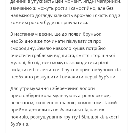
дачників упускають цей момент. Ягідні чагарники,
звичайно ж можуть рости і самостійно, але без
належного догляду кількість врожаю і якість ягід з
кожним роком буде погіршуватися.
З настанням весни, ще до появи бруньок
необхідно вже починати піклуватися про
смородину. Землю навколо кущів потрібно
очистити граблями від листя, сміття і торішньої
мульчі, бо під нею можуть знаходитися різні
шкідники і їх личинки. Грунт в пристовбурних кіл
необхідно розпушити і видалити перші бур’яни.
Для утримування і збереження вологи
пристовбурні кола мульчують агроволокном,
перегноєм, скошеною травою, компостом. Такий
прийом дозволить позбавитися від частих
поливів, розпушування грунту і більшої кількості
бур’янів.