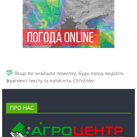
Якщо ви знайшли помилку, будь ласка, виділіть
фрагмент тексту та натисніть
Ctrl+Enter
.
ПРО НАС