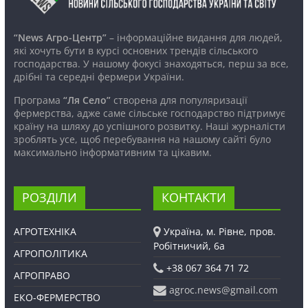
“News Агро-Центр”
– інформаційне видання для людей,
які хочуть бути в курсі основних трендів сільського
господарства. У нашому фокусі знаходяться, перш за все,
дрібні та середні фермери України.
Програма
“Ля Село”
створена для популяризації
фермерства, адже саме сільське господарство підтримує
країну на шляху до успішного розвитку. Наші журналісти
зроблять усе, щоб перебування на нашому сайті було
максимально інформативним та цікавим.
РОЗДІЛИ
КОНТАКТИ
АГРОТЕХНІКА
Україна, м. Рівне, пров.
Робітничий, 6а
АГРОПОЛІТИКА
+38 067 364 71 72
АГРОПРАВО
agroc.news@gmail.com
ЕКО-ФЕРМЕРСТВО