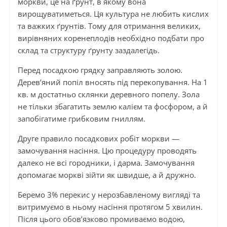
моркви, це на ґрунт, в якому вона
вирощуватиметься. Ця культура не любить кислих
та важких ґрунтів. Тому для отримання великих,
вирівняних коренеплодів необхідно подбати про
склад та структуру ґрунту заздалегідь.
Перед посадкою грядку заправляють золою.
Дерев’яний попіл вносять під перекопування. На 1
кв. м достатньо склянки деревного попелу. Зола
не тільки збагатить землю калієм та фосфором, а й
запобігатиме грибковим гниллям.
Друге правило посадкових робіт моркви —
замочування насіння. Цю процедуру проводять
далеко не всі городники, і дарма. Замочування
допомагає моркві зійти як швидше, а й дружно.
Беремо 3% перекис у нерозбавленому вигляді та
витримуємо в ньому насіння протягом 5 хвилин.
Після цього обов’язково промиваємо водою,