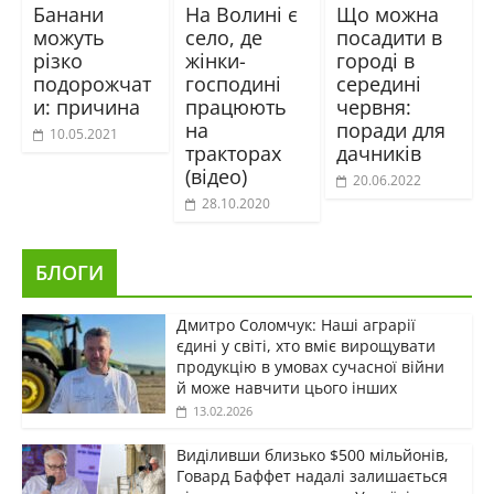
Банани
На Волині є
Що можна
можуть
село, де
посадити в
різко
жінки-
городі в
подорожчат
господині
середині
и: причина
працюють
червня:
на
поради для
10.05.2021
тракторах
дачників
(відео)
20.06.2022
28.10.2020
БЛОГИ
Дмитро Соломчук: Наші аграрії
єдині у світі, хто вміє вирощувати
продукцію в умовах сучасної війни
й може навчити цього інших
13.02.2026
Виділивши близько $500 мільйонів,
Говард Баффет надалі залишається