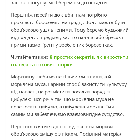
злегка просушуємо і беремося до посадки.
Перш ніж перейти до сівби, нам потрібно
прокласти борозенки на грядці. Вони мають бути
обов’язково ущільненими. Тому беремо будь-який
відповідний предмет, хай то палиця або брусок і
приминаємо ґрунт у зроблених борозенках.
Читайте також:
8 простих секретів, як виростити
солодкі та соковиті огірки
Морквину любимо не тільки ми з вами, а й
морквяна муха. Гарний спосіб захистити культуру
від напасті, це розмістити посадки поряд із
цибулею. Вся річ у тім, що морквяна муха не
переносить цибулю, а цибулева морква. Тим
самим ми забезпечуємо взаємовигідне сусідство.
Перш ніж взятися до посіву, насіння моркви
обов’язково змішую з піском. Посівний матеріал