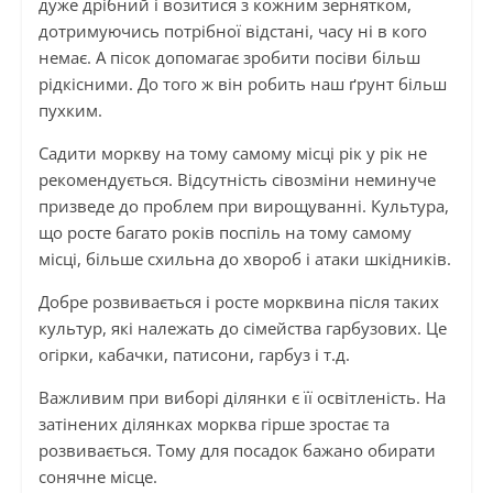
дуже дрібний і возитися з кожним зернятком,
дотримуючись потрібної відстані, часу ні в кого
немає. А пісок допомагає зробити посіви більш
рідкісними. До того ж він робить наш ґрунт більш
пухким.
Садити моркву на тому самому місці рік у рік не
рекомендується. Відсутність сівозміни неминуче
призведе до проблем при вирощуванні. Культура,
що росте багато років поспіль на тому самому
місці, більше схильна до хвороб і атаки шкідників.
Добре розвивається і росте морквина після таких
культур, які належать до сімейства гарбузових. Це
огірки, кабачки, патисони, гарбуз і т.д.
Важливим при виборі ділянки є її освітленість. На
затінених ділянках морква гірше зростає та
розвивається. Тому для посадок бажано обирати
сонячне місце.