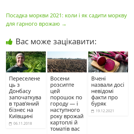
Посадка моркви 2021: коли і як садити моркву
для гарного врожаю
→
Вас може зацікавити:
Переселене
Восени
Вчені
ць з
розсипте
назвали досі
Донбасу
цей
невідомі
започаткува
порошок по
факти про
в трав’яний
городу — і
буряк
бізнес на
наступного
19.12.2021
Київщині
року врожай
картоплі й
06.11.2018
томатів вас