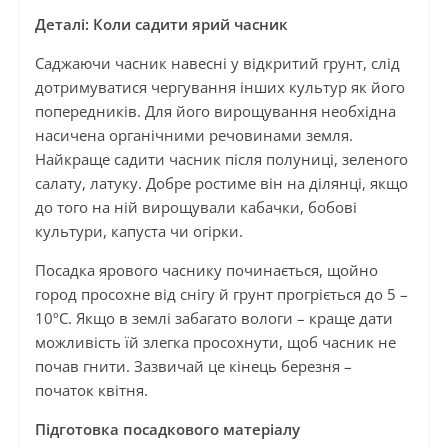
Деталі: Коли садити ярий часник
Саджаючи часник навесні у відкритий грунт, слід
дотримуватися чергування інших культур як його
попередників. Для його вирощування необхідна
насичена органічними речовинами земля.
Найкраще садити часник після полуниці, зеленого
салату, латуку. Добре ростиме він на ділянці, якщо
до того на ній вирощували кабачки, бобові
культури, капуста чи огірки.
Посадка ярового часнику починається, щойно
город просохне від снігу й грунт прогріється до 5 –
10ºC. Якщо в землі забагато вологи – краще дати
можливість їй злегка просохнути, щоб часник не
почав гнити. Зазвичай це кінець березня –
початок квітня.
Підготовка посадкового матеріалу