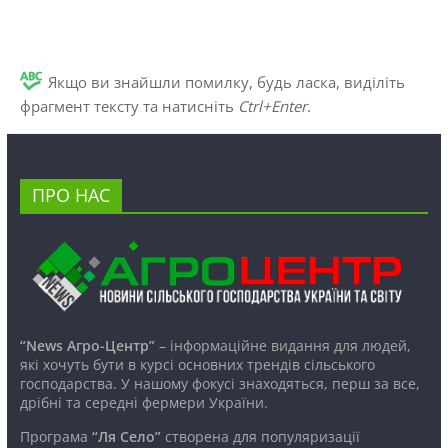
Якщо ви знайшли помилку, будь ласка, виділіть
фрагмент тексту та натисніть
Ctrl+Enter
.
ПРО НАС
“News Агро-Центр”
– інформаційне видання для людей,
які хочуть бути в курсі основних трендів сільського
господарства. У нашому фокусі знаходяться, перш за все,
дрібні та середні фермери України.
Програма
“Ля Село”
створена для популяризації