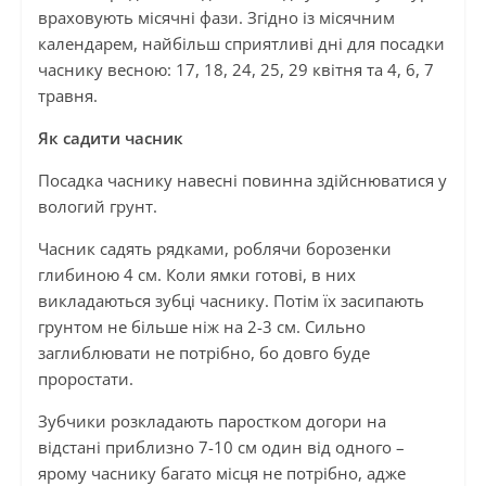
враховують місячні фази. Згідно із місячним
календарем, найбільш сприятливі дні для посадки
часнику весною: 17, 18, 24, 25, 29 квітня та 4, 6, 7
травня.
Як садити часник
Посадка часнику навесні повинна здійснюватися у
вологий грунт.
Часник садять рядками, роблячи борозенки
глибиною 4 см. Коли ямки готові, в них
викладаються зубці часнику. Потім їх засипають
грунтом не більше ніж на 2-3 см. Сильно
заглиблювати не потрібно, бо довго буде
проростати.
Зубчики розкладають паростком догори на
відстані приблизно 7-10 см один від одного –
ярому часнику багато місця не потрібно, адже