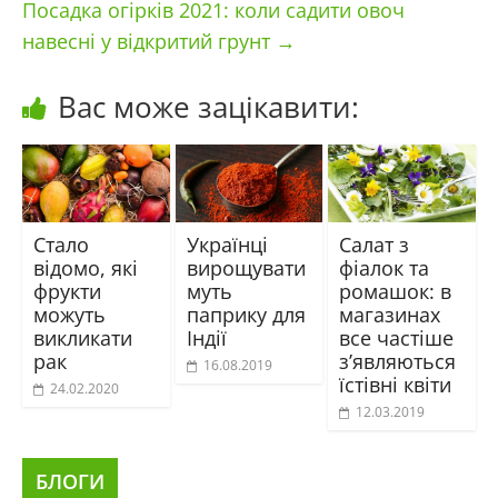
Посадка огірків 2021: коли садити овоч
навесні у відкритий грунт
→
Вас може зацікавити:
Стало
Українці
Салат з
відомо, які
вирощувати
фіалок та
фрукти
муть
ромашок: в
можуть
паприку для
магазинах
викликати
Індії
все частіше
рак
з’являються
16.08.2019
їстівні квіти
24.02.2020
12.03.2019
БЛОГИ