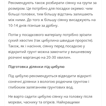
Рекомендують також розбирати сіянку на групи за
розміром. Це потрібно для посадки окремо: чим
більші головки, тим більшу відстань залишають
між ними. До того ж більшу сіянку висаджують на
10-14 днів пізніше за дрібну.
Потім у посадкового матеріалу потрібно зрізати
сухий хвостик (так цибулина швидше проросте).
Також, як і насіння, сіянку перед посадкою у
відкритий грунт можна замочити у вишневому
розчині марганцю на 20-30 хвилин.
Підготовка ділянки під цибулю
Під цибулю рекомендується відводити відкриті
сонячні ділянки з вологою родючим грунтом і
глибоким заляганням грунтових вод.
Не варто садити цибулю сіянку на головку після
моркви, часнику та огірків. Найкращими