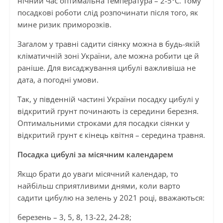
нічний час оптимальна температура – 2-5°С. Тому
посадкові роботи слід розпочинати після того, як
мине ризик приморозків.
Загалом у травні садити сіянку можна в будь-якій
кліматичній зоні України, але можна робити це й
раніше. Для висаджування цибулі важливіша не
дата, а погодні умови.
Так, у південній частині України посадку цибулі у
відкритий грунт починають із середини березня.
Оптимальними строками для посадки сіянки у
відкритий грунт є кінець квітня – середина травня.
Посадка цибулі за місячним календарем
Якщо брати до уваги місячний календар, то
найбільш сприятливими днями, коли варто
садити цибулю на зелень у 2021 році, вважаються:
березень – 3, 5, 8, 13-22, 24-28;