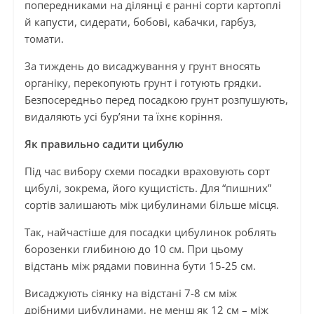
попередниками на ділянці є ранні сорти картоплі
й капусти, сидерати, бобові, кабачки, гарбуз,
томати.
За тиждень до висаджування у грунт вносять
органіку, перекопують грунт і готують грядки.
Безпосередньо перед посадкою грунт розпушують,
видаляють усі бур’яни та їхнє коріння.
Як правильно садити цибулю
Під час вибору схеми посадки враховують сорт
цибулі, зокрема, його кущистість. Для “пишних”
сортів залишають між цибулинами більше місця.
Так, найчастіше для посадки цибулинок роблять
борозенки глибиною до 10 см. При цьому
відстань між рядами повинна бути 15-25 см.
Висаджують сіянку на відстані 7-8 см між
дрібними цибулинами, не менш як 12 см – між