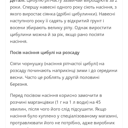
Деталі:
Цибулю ріпчасту зазвичай вирощують за 2
роки. Спершу навесні одного року сіють насіння, з
якого виростає сіянка (дрібні цибулинки). Навесні
наступного року її садять у відкритий грунт і
восени збирають велику ріпу. Однак виростити
цибулини можна й за рік, якщо рано посіяти
насіння.
Посів насіння цибулі на розсаду
Сіяти чорнушку (насіння ріпчастої цибулі) на
розсаду починають наприкінці зими і до середини
весни. Часто це роблять у другій половині
березня.
Перед посівом насіння корисно замочити в
розчині марганцівки (1 г на 1 л води) на 45
хвилин, після чого його слід підсушити. Якщо
насіння було куплено у спеціалізованому магазині,
протравлювати його не потрібно, адже виробник