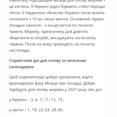
Найбільш підходящий місяць для посіву моркви –
це квітень. У березні рідко бувають стійкі періоди
тепла. У південних областях України посів можна
починати з 10-их чисел квітня. Основний термін
посадки насіння – з кінця квітня по початок
травня. Моркву, призначену для довгого
зберігання в погребі, висаджують на початку
червня. Посів на зиму проводять на початку
листопада.
Сприятливі дні для посіву за місячним
календарем
Щоб коренеплоди добре прижилися, варто
враховувати фазу Місяця при посадці. Добре
підійдуть для посіву моркви у 2021 році такі дні:
у березні – 5, 6, 7, 11, 12, 15;
у квітні – 1, 19, 22-24, 28-30;