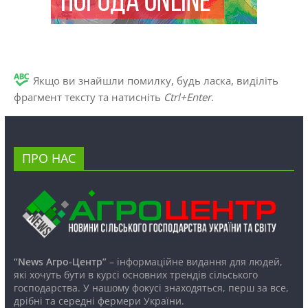
Якщо ви знайшли помилку, будь ласка, виділіть
фрагмент тексту та натисніть
Ctrl+Enter
.
ПРО НАС
“News Агро-Центр”
– інформаційне видання для людей,
які хочуть бути в курсі основних трендів сільського
господарства. У нашому фокусі знаходяться, перш за все,
дрібні та середні фермери України.