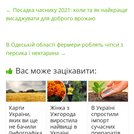
←
Посадка часнику 2021: коли та як найкраще
висаджувати для доброго врожаю
В Одеській області фермери роблять чіпси з
персика і нектарина
→
Вас може зацікавити:
Карти
Жінка з
В Україні
України,
Ужгорода
спростили
яких ви ще
виростила
імпорт
не бачили
найвищі в
сучасних
(Інфографіка
Україні
препаратів