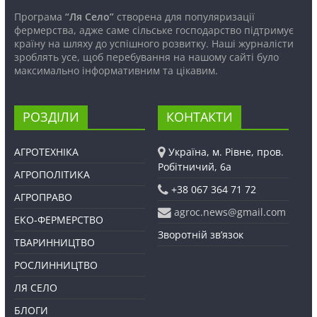
Програма
“Ля Село”
створена для популяризації
фермерства, адже саме сільське господарство підтримує
країну на шляху до успішного розвитку. Наші журналісти
зроблять усе, щоб перебування на нашому сайті було
максимально інформативним та цікавим.
РОЗДІЛИ
КОНТАКТИ
АГРОТЕХНІКА
Україна, м. Рівне, пров.
Робітничий, 6а
АГРОПОЛІТИКА
+38 067 364 71 72
АГРОПРАВО
agroc.news@gmail.com
ЕКО-ФЕРМЕРСТВО
Зворотній зв’язок
ТВАРИННИЦТВО
РОСЛИННИЦТВО
ЛЯ СЕЛО
БЛОГИ