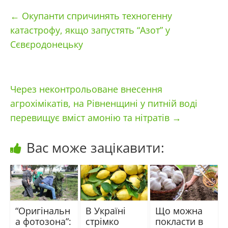
←
Окупанти спричинять техногенну
катастрофу, якщо запустять “Азот” у
Сєвєродонецьку
Через неконтрольоване внесення
агрохімікатів, на Рівненщині у питній воді
перевищує вміст амонію та нітратів
→
Вас може зацікавити:
“Оригінальн
В Україні
Що можна
а фотозона”:
стрімко
покласти в