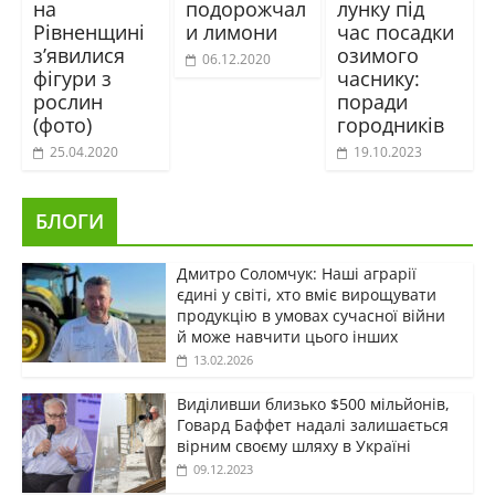
на
подорожчал
лунку під
Рівненщині
и лимони
час посадки
з’явилися
озимого
06.12.2020
фігури з
часнику:
рослин
поради
(фото)
городників
25.04.2020
19.10.2023
БЛОГИ
Дмитро Соломчук: Наші аграрії
єдині у світі, хто вміє вирощувати
продукцію в умовах сучасної війни
й може навчити цього інших
13.02.2026
Виділивши близько $500 мільйонів,
Говард Баффет надалі залишається
вірним своєму шляху в Україні
09.12.2023