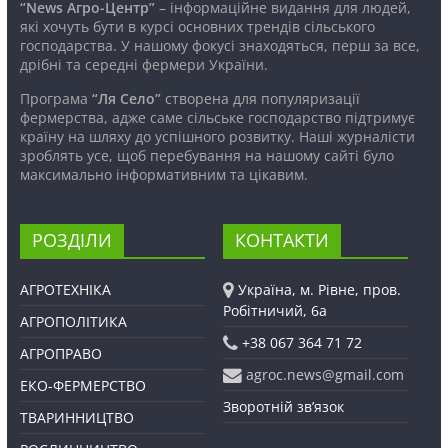
“News Агро-Центр”
– інформаційне видання для людей,
які хочуть бути в курсі основних трендів сільського
господарства. У нашому фокусі знаходяться, перш за все,
дрібні та середні фермери України.
Програма
“Ля Село”
створена для популяризації
фермерства, адже саме сільське господарство підтримує
країну на шляху до успішного розвитку. Наші журналісти
зроблять усе, щоб перебування на нашому сайті було
максимально інформативним та цікавим.
РОЗДІЛИ
КОНТАКТИ
АГРОТЕХНІКА
Україна, м. Рівне, пров.
Робітничий, 6а
АГРОПОЛІТИКА
+38 067 364 71 72
АГРОПРАВО
agroc.news@gmail.com
ЕКО-ФЕРМЕРСТВО
Зворотній зв’язок
ТВАРИННИЦТВО