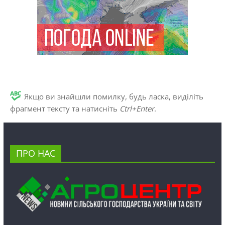
Якщо ви знайшли помилку, будь ласка, виділіть
фрагмент тексту та натисніть
Ctrl+Enter
.
ПРО НАС