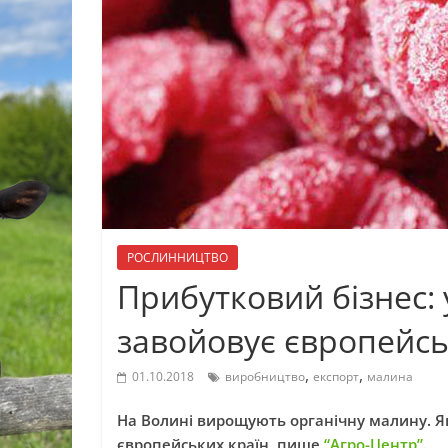
РОСЛИННИЦТВО
Прибутковий бізнес:
завойовує європейс
,
,
01.10.2018
виробництво
експорт
малина
На Волині вирощують органічну малину. Я
європейських країн, пише
“Агро-Центр”
.