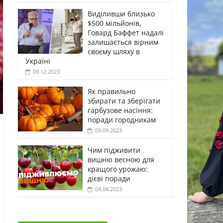
Виділивши близько
$500 мільйонів,
Говард Баффет надалі
залишається вірним
своєму шляху в
Україні
09.12.2023
Як правильно
збирати та зберігати
гарбузове насіння:
поради городникам
09.09.2023
Чим підживити
вишню весною для
кращого урожаю:
дієві поради
04.04.2023