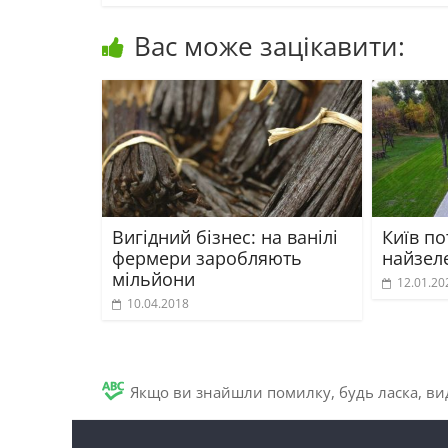
Вас може зацікавити:
Вигідний бізнес: на ванілі
Київ п
фермери заробляють
найзел
мільйони
12.01.20
10.04.2018
Якщо ви знайшли помилку, будь ласка, вид