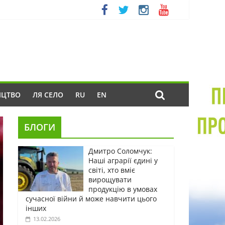
ИЦТВО
ЛЯ СЕЛО
RU
EN
БЛОГИ
Дмитро Соломчук:
Наші аграрії єдині у
світі, хто вміє
вирощувати
продукцію в умовах
сучасної війни й може навчити цього
інших
13.02.2026