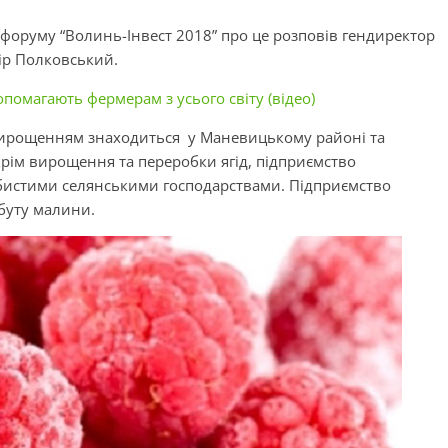
-форуму “Волинь-Інвест 2018” про це розповів гендиректор
ір Полковський.
допомагають фермерам з усього світу (відео)
вирощенням знаходиться у Маневицькому районі та
Окрім вирощення та переробки ягід, підприємство
бистими селянськими господарствами. Підприємство
збуту малини.