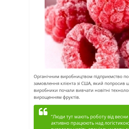
Органічним виробництвом підприємство поч
замовлення клієнта зі США, який попросив щ
виробники почали вивчати новітні технолог
вирощенням фруктів.
“Люди тут мають роботу від весни 
активно працюють над логістикою