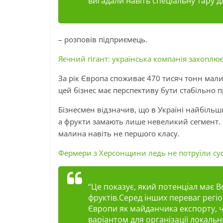
вигадали навіть спеціальну тару 
– розповів підприємець.
Яєчний гігант: українська компанія захоплю
За рік Європа споживає 470 тисяч тонн мали
цей бізнес має перспективу бути стабільно 
Бізнесмен відзначив, що в Україні найбільш
а фрукти замають лише невеликий сегмент. 
малина навіть не першого класу.
Фермери з Херсонщини ледь не потруїли сус
“Це показує, який потенціал має В
фруктів.Серед інших переваг регіо
Європи як майданчика експорту, ч
варіантом для організації локальн