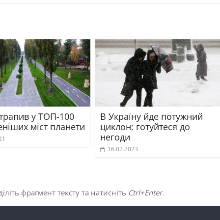
отрапив у ТОП-100
В Україну йде потужний
еніших міст планети
циклон: готуйтеся до
негоди
21
16.02.2023
іліть фрагмент тексту та натисніть
Ctrl+Enter
.