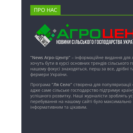
ПРО НАС
“News Агро-Центр”
– інформаційне видання для 
хочуть бути в курсі основних трендів сільського 
нашому фокусі знаходяться, перш за все, дрібні т
фермери України.
Програма
“Ля Село”
створена для популяризації
адже саме сільське господарство підтримує країн
успішного розвитку. Наші журналісти зроблять ус
перебування на нашому сайті було максимально
інформативним та цікавим.