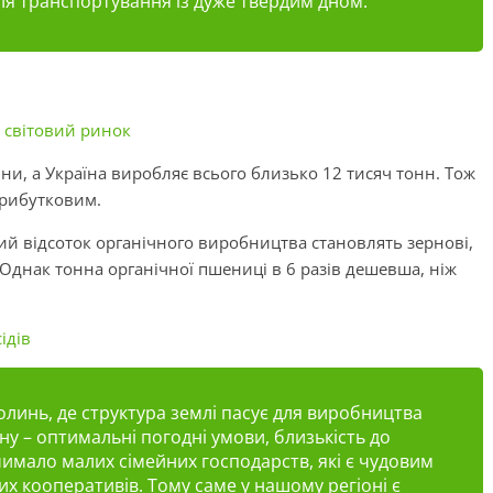
для транспортування із дуже твердим дном.”
є світовий ринок
ни, а Україна виробляє всього близько 12 тисяч тонн. Тож
прибутковим.
ий відсоток органічного виробництва становлять зернові,
Однак тонна органічної пшениці в 6 разів дешевша, ніж
ідів
олинь, де структура землі пасує для виробництва
ну – оптимальні погодні умови, близькість до
имало малих сімейних господарств, які є чудовим
их кооперативів. Тому саме у нашому регіоні є