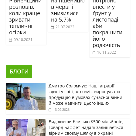
Рівненщини
на пшеницю
потрібно
розповів,
в червні
внести у
коли краще
знизилися
ґрунт у
зривати
на 5,7%
листопаді,
тепличні
аби
21.07.2022
огірки
покращити
його
09.10.2021
родючість
16.11.2022
БЛОГИ
Дмитро Соломчук: Наші аграрії
єдині у світі, хто вміє вирощувати
продукцію в умовах сучасної війни
й може навчити цього інших
13.02.2026
Виділивши близько $500 мільйонів,
Говард Баффет надалі залишається
вірним своєму шляху в Україні