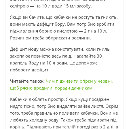
селітрою — на 10 л води 15 мл засобу.
Якщо ви бачите, що кабачки не ростуть та гниють,
вони мають дефіцит бору. Вам потрібно зробити
підживлення борною кислотою — 2 г на 10 л.
Розчином треба обприскати рослини.
Дефіцит йоду можна констатувати, коли гниль
захоплює повністю весь плід. Накапайте 30
крапель йоду на 10 л води. Це допоможе
побороти дефіцит.
Читайте також:
Чим підживити огірки у червні,
щоб рясно вродили: поради дачникам
Кабачки люблять простір. Якщо кущі посаджені
надто тісно, потрібно видаляти зайве листя. Окрім
того, треба правильно поливати кабачки. Вони не
люблять холодну воду. Також треба підливати під
корінь. Підливають при теплій погоді раз в 2 дні, а