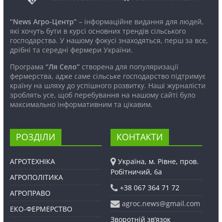
“News Агро-Центр”
– інформаційне видання для людей,
які хочуть бути в курсі основних трендів сільського
господарства. У нашому фокусі знаходяться, перш за все,
дрібні та середні фермери України.
Програма
“Ля Село”
створена для популяризації
фермерства, адже саме сільське господарство підтримує
країну на шляху до успішного розвитку. Наші журналісти
зроблять усе, щоб перебування на нашому сайті було
максимально інформативним та цікавим.
РОЗДІЛИ
КОНТАКТИ
АГРОТЕХНІКА
Україна, м. Рівне, пров.
Робітничий, 6а
АГРОПОЛІТИКА
+38 067 364 71 72
АГРОПРАВО
agroc.news@gmail.com
ЕКО-ФЕРМЕРСТВО
Зворотній зв’язок