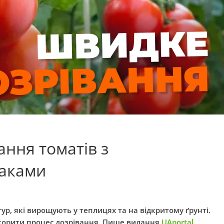
ння томатів з
хаками
ур, які вирощують у теплицях та на відкритому ґрунті.
корити процес дозрівання
.
Пише видання
UAportal
.