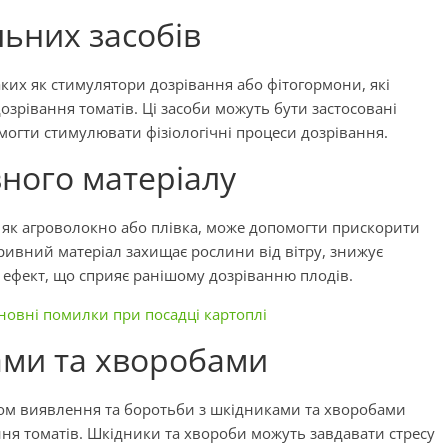
льних засобів
таких як стимулятори дозрівання або фітогормони, які
зрівання томатів. Ці засоби можуть бути застосовані
могти стимулювати фізіологічні процеси дозрівання.
ного матеріалу
 як агроволокно або плівка, може допомогти прискорити
кривний матеріал захищає рослини від вітру, знижує
ефект, що сприяє ранішому дозріванню плодів.
новні помилки при посадці картоплі
ами та хворобами
ом виявлення та боротьби з шкідниками та хворобами
ня томатів. Шкідники та хвороби можуть завдавати стресу