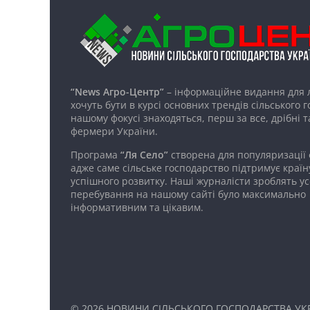
“News Агро-Центр”
– інформаційне видання для 
хочуть бути в курсі основних трендів сільського 
нашому фокусі знаходяться, перш за все, дрібні т
фермери України.
Програма
“Ля Село”
створена для популяризації
адже саме сільське господарство підтримує країн
успішного розвитку. Наші журналісти зроблять ус
перебування на нашому сайті було максимально
інформативним та цікавим.
© 2026
НОВИНИ СІЛЬСЬКОГО ГОСПОДАРСТВА УКР