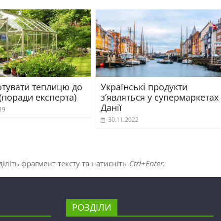
отувати теплицю до
Українські продукти
(поради експерта)
з’являться у супермаркетах
Данії
19
30.11.2022
іліть фрагмент тексту та натисніть
Ctrl+Enter
.
РОЗДІЛИ