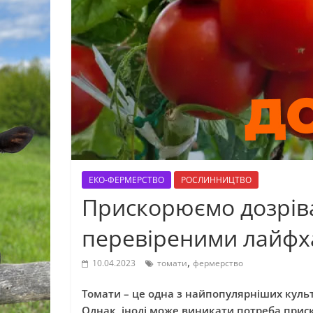
ЕКО-ФЕРМЕРСТВО
РОСЛИННИЦТВО
Прискорюємо дозріва
перевіреними лайф
,
10.04.2023
томати
фермерство
Томати – це одна з найпопулярніших культ
Однак, іноді може виникати потреба прис