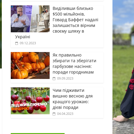
Виділивши близько
$500 мільйонів,
Говард Баффет надалі
залишається вірним
своєму шляху в
Україні
09.12.2023
Як правильно
збирати та зберігати
гарбузове насіння:
поради городникам
09.09.2023
Чим підживити
вишню весною для
кращого урожаю:
дієві поради
04.04.2023