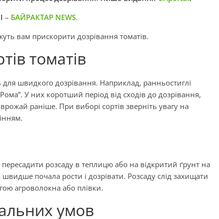
І
–
БАЙРАКТАР NEWS
.
жуть вам прискорити дозрівання томатів.
ртів томатів
ть для швидкого дозрівання. Наприклад, ранньостиглі
та “Рома”. У них коротший період від сходів до дозрівання,
врожай раніше. При виборі сортів зверніть увагу на
сінням.
 пересадити розсаду в теплицю або на відкритий ґрунт на
 швидше почала рости і дозрівати. Розсаду слід захищати
огою агроволокна або плівки.
альних умов