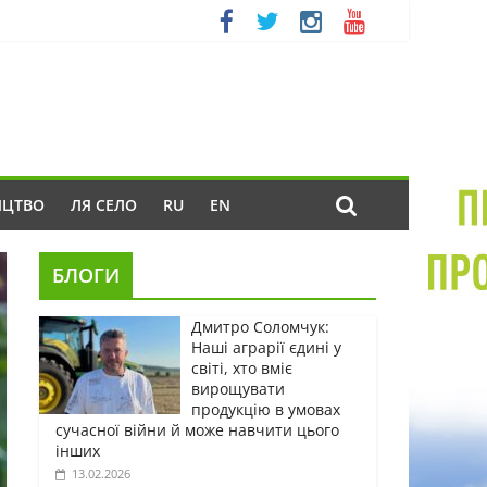
ИЦТВО
ЛЯ СЕЛО
RU
EN
БЛОГИ
Дмитро Соломчук:
Наші аграрії єдині у
світі, хто вміє
вирощувати
продукцію в умовах
сучасної війни й може навчити цього
інших
13.02.2026