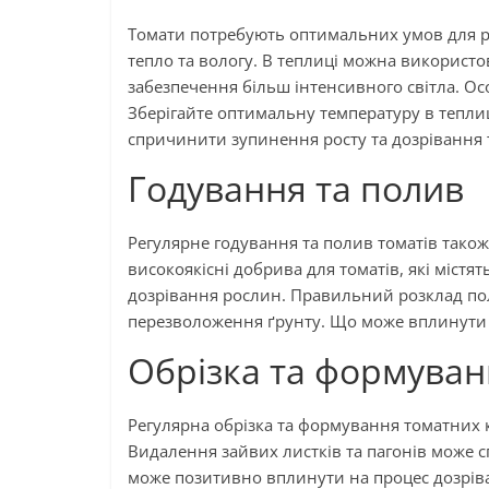
Томати потребують оптимальних умов для рос
тепло та вологу. В теплиці можна використо
забезпечення більш інтенсивного світла. Ос
Зберігайте оптимальну температуру в теплиц
спричинити зупинення росту та дозрівання 
Годування та полив
Регулярне годування та полив томатів тако
високоякісні добрива для томатів, які містят
дозрівання рослин. Правильний розклад п
перезволоження ґрунту. Що може вплинути н
Обрізка та формува
Регулярна обрізка та формування томатних 
Видалення зайвих листків та пагонів може сп
може позитивно вплинути на процес дозрів