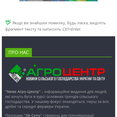
Якщо ви знайшли помилку, будь ласка, виділіть
фрагмент тексту та натисніть
Ctrl+Enter
.
ПРО НАС
“News Агро-Центр”
– інформаційне видання для людей,
які хочуть бути в курсі основних трендів сільського
господарства. У нашому фокусі знаходяться, перш за все,
дрібні та середні фермери України.
Програма
“Ля Село”
створена для популяризації