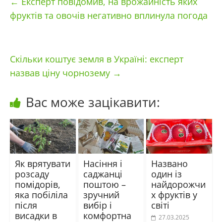
←
Експерт повідомив, на врожайність яких
фруктів та овочів негативно вплинула погода
Скільки коштує земля в Україні: експерт
назвав ціну чорнозему
→
Вас може зацікавити:
Як врятувати
Насіння і
Названо
розсаду
саджанці
один із
помідорів,
поштою –
найдорожчи
яка побіліла
зручний
х фруктів у
після
вибір і
світі
висадки в
комфортна
27.03.2025