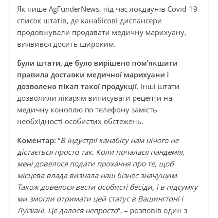
Як пише AgFunderNews, під час локдаунів Covid-19
список штатів, де канабісові диспансери
продовжували продавати медичну марихуану,
виявився досить широким.
Були штати, де було вирішено пом’якшити
правила доставки медичної марихуани і
дозволено пікап такої продукції
. Інші штати
дозволили лікарям виписувати рецепти на
медичну коноплю по телефону замість
необхідності особистих обстежень.
Коментар:
“
В індустрії канабісу нам нічого не
дістається просто так. Коли почалася пандемія,
мені довелося подати прохання про те, щоб
місцева влада визнала наш бізнес значущим.
Також довелося вести особисті бесіди, і в підсумку
ми змогли отримати цей статус в Вашингтоні і
Луїзіані. Це далося непросто
“, – розповів один з