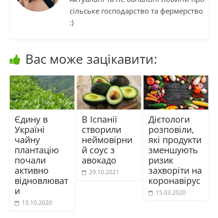
сільське господарство та фермерство
:)
Вас може зацікавити:
Єдину в
В Іспанії
Дієтологи
Україні
створили
розповіли,
чайну
неймовірни
які продукти
плантацію
й соус з
зменшують
почали
авокадо
ризик
активно
захворіти на
29.10.2021
відновлюват
коронавірус
и
15.03.2020
15.10.2020