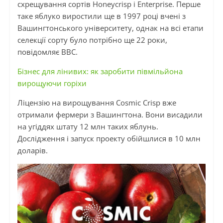
схрещування сортів Honeycrisp і Enterprise. Перше
таке яблуко виростили ще в 1997 році вчені з
Вашингтонського університету, однак на всі етапи
селекції сорту було потрібно ще 22 роки,
повідомляє BBC.
Бізнес для лінивих: як заробити півмільйона
вирощуючи горіхи
Ліцензію на вирощування Cosmic Crisp вже
отримали фермери з Вашингтона. Вони висадили
на угіддях штату 12 млн таких яблунь.
Дослідження і запуск проекту обійшлися в 10 млн
доларів.