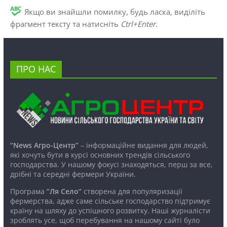
Якщо ви знайшли помилку, будь ласка, виділіть
фрагмент тексту та натисніть
Ctrl+Enter
.
ПРО НАС
“News Агро-Центр”
– інформаційне видання для людей,
які хочуть бути в курсі основних трендів сільського
господарства. У нашому фокусі знаходяться, перш за все,
дрібні та середні фермери України.
Програма
“Ля Село”
створена для популяризації
фермерства, адже саме сільське господарство підтримує
країну на шляху до успішного розвитку. Наші журналісти
зроблять усе, щоб перебування на нашому сайті було