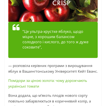
“Це ультра-хрустке яблуко, щодо
міцне, з хорошим балансом
солодкого і кислого, до того ж дуже
соковите”,
— розповіла керівник програми з вирощування
яблук в Вашингтонському Університеті Кейт Еванс.
Помідори за ціною золота: чому дорожчають
українські томати
Вона додала, що м’якоть плодів нового сорту
повільно забарвлюється в коричневий колір, а