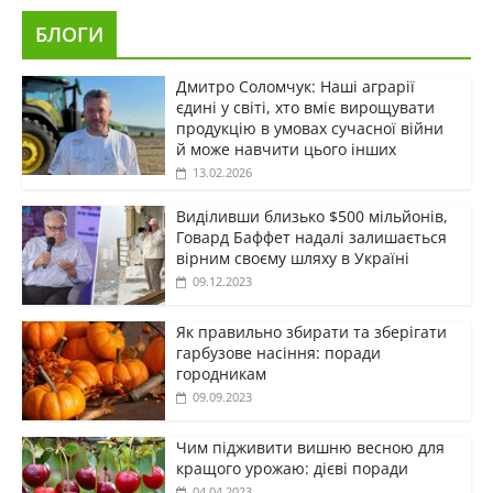
БЛОГИ
Дмитро Соломчук: Наші аграрії
єдині у світі, хто вміє вирощувати
продукцію в умовах сучасної війни
й може навчити цього інших
13.02.2026
Виділивши близько $500 мільйонів,
Говард Баффет надалі залишається
вірним своєму шляху в Україні
09.12.2023
Як правильно збирати та зберігати
гарбузове насіння: поради
городникам
09.09.2023
Чим підживити вишню весною для
кращого урожаю: дієві поради
04.04.2023