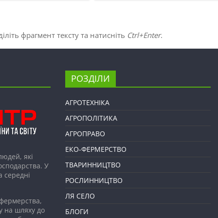
іліть фрагмент тексту та натисніть
Ctrl+Enter
.
РОЗДІЛИ
АГРОТЕХНІКА
АГРОПОЛІТИКА
АГРОПРАВО
ЕКО-ФЕРМЕРСТВО
людей, які
ТВАРИННИЦТВО
господарства. У
а середні
РОСЛИННИЦТВО
ЛЯ СЕЛО
 фермерства,
у на шляху до
БЛОГИ