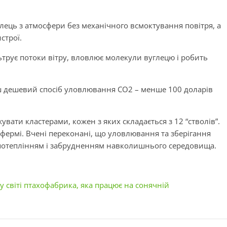
лець з атмосфери без механічного всмоктування повітря, а
строї.
льтрує потоки вітру, вловлює молекули вуглецю і робить
льш дешевий спосіб уловлювання CO2 – менше 100 доларів
вати кластерами, кожен з яких складається з 12 “стволів”.
фермі. Вчені переконані, що уловлювання та зберігання
потеплінням і забрудненням навколишнього середовища.
у світі птахофабрика, яка працює на сонячній