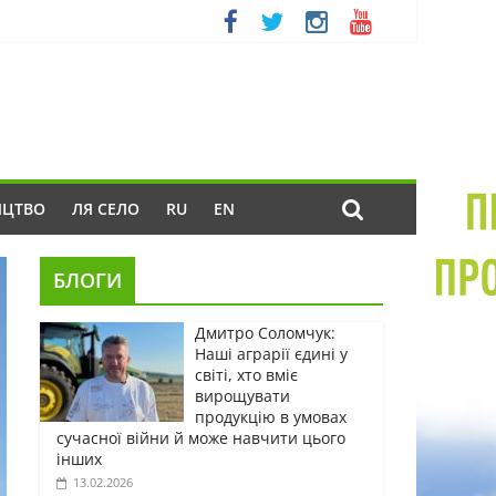
ИЦТВО
ЛЯ СЕЛО
RU
EN
БЛОГИ
Дмитро Соломчук:
Наші аграрії єдині у
світі, хто вміє
вирощувати
продукцію в умовах
сучасної війни й може навчити цього
інших
13.02.2026