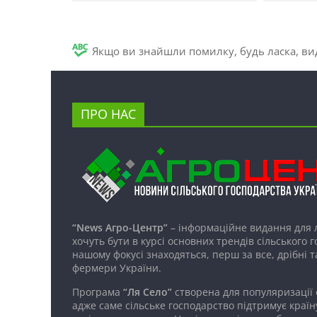
Якщо ви знайшли помилку, будь ласка, вид
ПРО НАС
“News Агро-Центр”
– інформаційне видання для 
хочуть бути в курсі основних трендів сільського 
нашому фокусі знаходяться, перш за все, дрібні т
фермери України.
Програма
“Ля Село”
створена для популяризації
адже саме сільське господарство підтримує країн