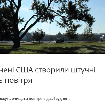
вчені США створили штучні
ь повітря
можуть очищати повітря від забруднень.