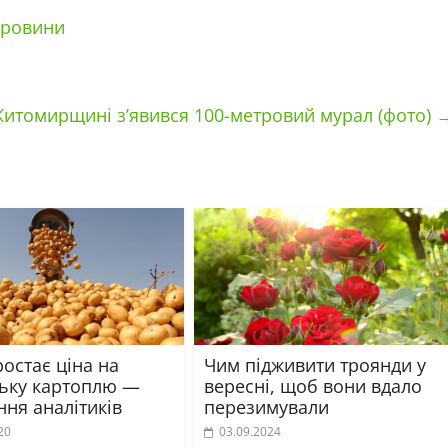
ировини
 Житомирщині з’явився 100-метровий мурал (фото)
остає ціна на
Чим підживити троянди у
ську картоплю —
вересні, щоб вони вдало
ня аналітиків
перезимували
20
03.09.2024