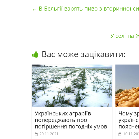
←
В Бельгії варять пиво з вторинної с
У селі на
Вас може зацікавити:
Українських аграріїв
Чому зр
попереджають про
україн
погіршення погодніх умов
пояснен
29.11.2021
10.11.20