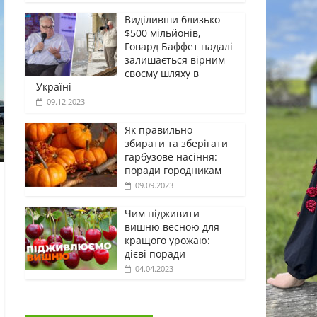
Виділивши близько
$500 мільйонів,
Говард Баффет надалі
залишається вірним
своєму шляху в
Україні
09.12.2023
Як правильно
збирати та зберігати
гарбузове насіння:
поради городникам
09.09.2023
Чим підживити
вишню весною для
кращого урожаю:
дієві поради
04.04.2023