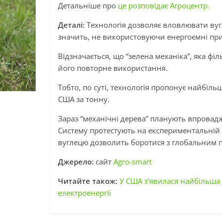
Детальніше про
це розповідає Агроцентр.
Деталі:
Технологія дозволяє вловлювати вуг
значить, не використовуючи енергоємні при
Відзначається, що “зелена механіка”, яка фі
його повторне використання.
Тобто, по суті, технологія пропонує найбі
США за тонну.
Зараз “механічні дерева” планують впроваджу
Систему протестують на експериментальній 
вуглецю дозволить боротися з глобальним 
Джерело:
сайт
Agro-smart
Читайте також:
У США з’явилася найбільша 
електроенергії