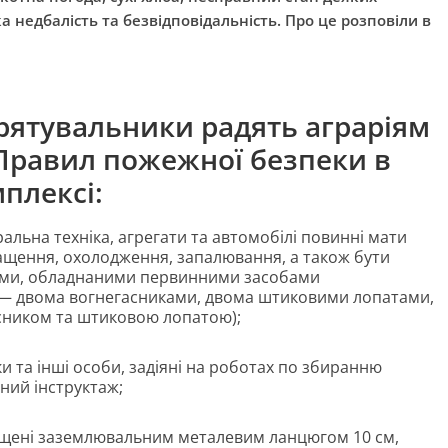
а недбалість та безвідповідальність. Про це розповіли в
рятувальники радять аграріям
Правил пожежної безпеки в
плексі:
льна техніка, агрегати та автомобілі повинні мати
ащення, охолодження, запалювання, а також бути
ами, обладнаними первинними засобами
 — двома вогнегасниками, двома штиковими лопатами,
асником та штиковою лопатою);
и та інші особи, задіяні на роботах по збиранню
ий інструктаж;
ащені заземлювальним металевим ланцюгом 10 см,