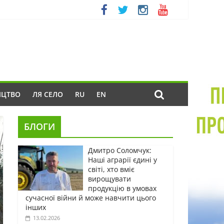
ИЦТВО
ЛЯ СЕЛО
RU
EN
БЛОГИ
Дмитро Соломчук:
Наші аграрії єдині у
світі, хто вміє
вирощувати
продукцію в умовах
сучасної війни й може навчити цього
інших
13.02.2026