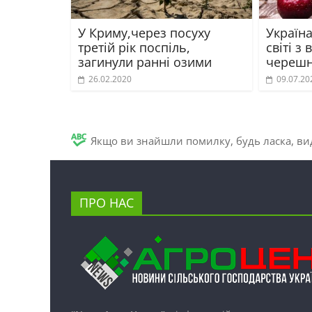
У Криму,через посуху
Україна
третій рік поспіль,
світі з
загинули ранні озими
черешн
26.02.2020
09.07.20
Якщо ви знайшли помилку, будь ласка, вид
ПРО НАС