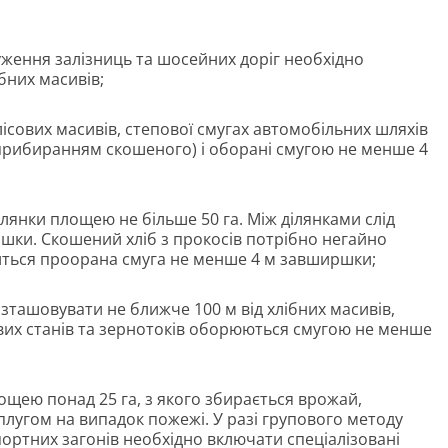
уження залізниць та шосейних доріг необхідно
бних масивів;
 лісових масивів, степової смугах автомобільних шляхів
 прибиранням скошеного) і оборані смугою не менше 4
ілянки площею не більше 50 га. Між ділянками слід
ки. Скошений хліб з прокосів потрібно негайно
иться проорана смуга не менше 4 м завширшки;
зташовувати не ближче 100 м від хлібних масивів,
вих станів та зернотоків оборюються смугою не менше
ощею понад 25 га, з якого збирається врожай,
плугом на випадок пожежі. У разі групового методу
ортних загонів необхідно включати спеціалізовані