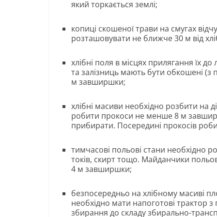
який торкається землі;
копиці скошеної трави на смугах відч
розташовувати не ближче 30 м від хлі
хлібні поля в місцях прилягання їх до
та залізниць мають бути обкошені (з
м завширшки;
хлібні масиви необхідно розбити на д
робити прокоси не менше 8 м завширш
прибирати. Посередині прокосів роб
тимчасові польові стани необхідно ро
токів, скирт тощо. Майданчики польо
4 м завширшки;
безпосередньо на хлібному масиві пл
необхідно мати напоготові трактор з 
збирання до складу збирально-трансп