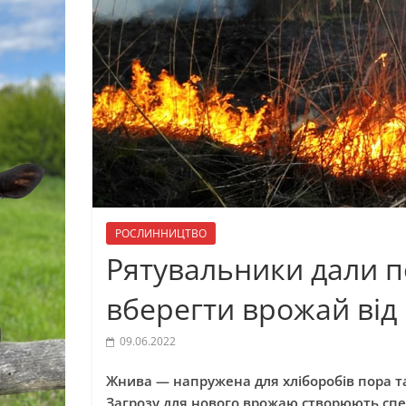
РОСЛИННИЦТВО
Рятувальники дали 
вберегти врожай від
09.06.2022
Жнива — напружена для хліборобів пора т
Загрозу для нового врожаю створюють спек