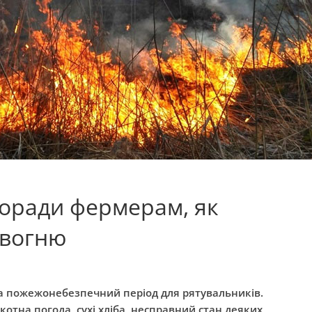
поради фермерам, як
 вогню
а пожежонебезпечний період для рятувальників.
отна погода, сухі хліба, несправний стан деяких