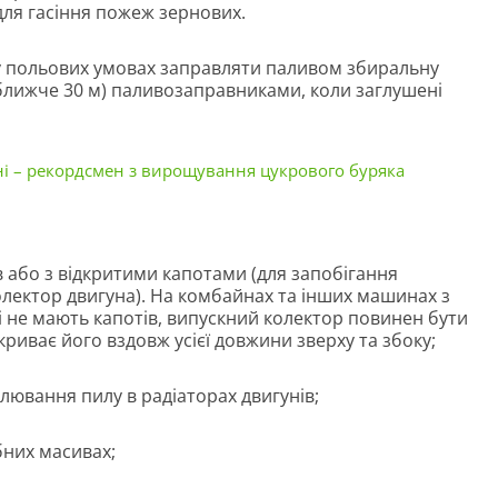
для гасіння пожеж зернових.
у польових умовах заправляти паливом збиральну
 ближче 30 м) паливозаправниками, коли заглушені
і – рекордсмен з вирощування цукрового буряка
в або з відкритими капотами (для запобігання
лектор двигуна). На комбайнах та інших машинах з
і не мають капотів, випускний колектор повинен бути
иває його вздовж усієї довжини зверху та збоку;
лювання пилу в радіаторах двигунів;
бних масивах;