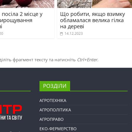
 посіла 2 місце у
Що робити, якщо взимку
 вирощування
обламалася велика гілка
і
на дереві
20
14.12.2023
іліть фрагмент тексту та натисніть
Ctrl+Enter
.
РОЗДІЛИ
АГРОТЕХНІКА
АГРОПОЛІТИКА
АГРОПРАВО
ЕКО-ФЕРМЕРСТВО