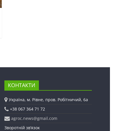
КОНТАКТИ
Україна, м. Рівне, пров. Робітничий, 6а
+38 067 364 71 72
agroc.news@gmail.com
Зворотній зв’язок