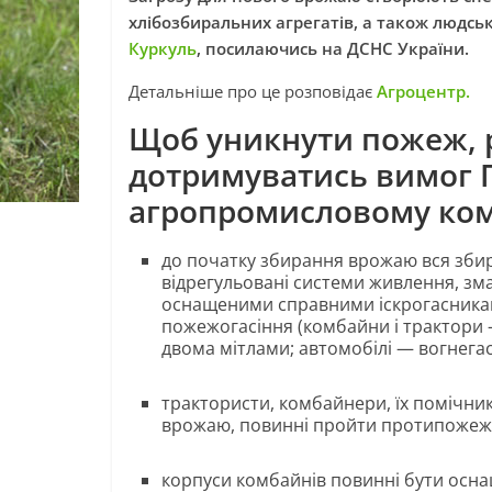
хлібозбиральних агрегатів, а також людськ
Куркуль
, посилаючись на ДСНС України.
Детальніше про це розповідає
Агроцентр.
Щоб уникнути пожеж, 
дотримуватись вимог 
агропромисловому ком
до початку збирання врожаю вся збира
відрегульовані системи живлення, зм
оснащеними справними іскрогасник
пожежогасіння (комбайни і трактори
двома мітлами; автомобілі — вогнег
трактористи, комбайнери, їх помічник
врожаю, повинні пройти протипожежн
корпуси комбайнів повинні бути осн