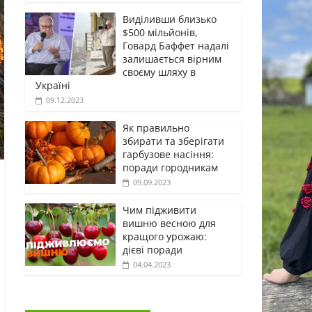
Виділивши близько
$500 мільйонів,
Говард Баффет надалі
залишається вірним
своєму шляху в
Україні
09.12.2023
Як правильно
збирати та зберігати
гарбузове насіння:
поради городникам
09.09.2023
Чим підживити
вишню весною для
кращого урожаю:
дієві поради
04.04.2023