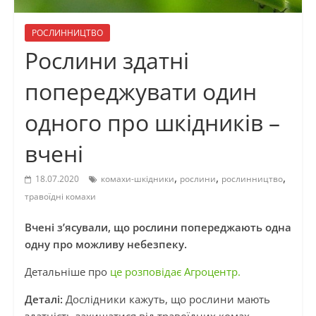
РОСЛИННИЦТВО
Рослини здатні
попереджувати один
одного про шкідників –
вчені
,
,
,
18.07.2020
комахи-шкідники
рослини
рослинництво
травоїдні комахи
Вчені з’ясували, що рослини попереджають одна
одну про можливу небезпеку.
Детальніше про
це розповідає Агроцентр.
Деталі:
Дослідники кажуть, що рослини мають