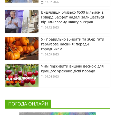
13.02.2026
Виділивши близько $500 мільйонів,
Говард Баффет надалі залишається
вірним своєму шляху в Україні
09.12.2023
Як правильно збирати та зберігати
гарбузове насіння: поради
городникам
09.09.2023
Чим підживити вишню весною для
кращого урожаю: дієві поради
04.04.2023
ПОГОДА ОНЛАЙН