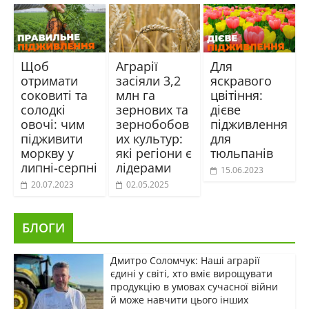
Щоб
Аграрії
Для
отримати
засіяли 3,2
яскравого
соковиті та
млн га
цвітіння:
солодкі
зернових та
дієве
овочі: чим
зернобобов
підживлення
підживити
их культур:
для
моркву у
які регіони є
тюльпанів
липні-серпні
лідерами
15.06.2023
20.07.2023
02.05.2025
БЛОГИ
Дмитро Соломчук: Наші аграрії
єдині у світі, хто вміє вирощувати
продукцію в умовах сучасної війни
й може навчити цього інших