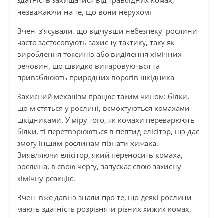
здатність захищатися від травоїдних комах,
незважаючи на те, що вони нерухомі
Вчені з’ясували, що відчувши небезпеку, рослини
часто застосовують захисну тактику, таку як
вироблення токсинів або виділення хімічних
речовин, що швидко випаровуються та
приваблюють природних ворогів шкідника
Захисний механізм працює таким чином: білки,
що містяться у рослині, всмоктуються комахами-
шкідниками. У міру того, як комахи переварюють
білки, ті перетворюються в пептид елісітор, що дає
змогу іншим рослинам пізнати хижака.
Виявляючи елісітор, який переносить комаха,
рослина, в свою чергу, запускає свою захисну
хімічну реакцію.
Вчені вже давно знали про те, що деякі рослини
мають здатність розрізняти різних хижих комах,