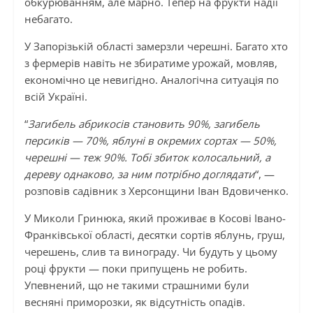
обкурюванням, але марно. Тепер на фрукти надії
небагато.
У Запорізькій області замерзли черешні. Багато хто
з фермерів навіть не збиратиме урожай, мовляв,
економічно це невигідно. Аналогічна ситуація по
всій Україні.
“
Загибель абрикосів становить 90%, загибель
персиків — 70%, яблуні в окремих сортах — 50%,
черешні — теж 90%. Тобі збиток колосальний, а
дереву однаково, за ним потрібно доглядати
“, —
розповів садівник з Херсонщини Іван Вдовиченко.
У Миколи Гринюка, який проживає в Косові Івано-
Франківської області, десятки сортів яблунь, груш,
черешень, слив та винограду. Чи будуть у цьому
році фрукти — поки припущень не робить.
Упевнений, що не такими страшними були
весняні приморозки, як відсутність опадів.