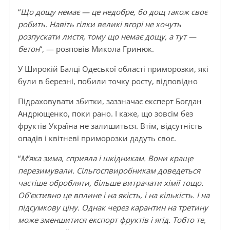
“
Що дощу немає — це недобре, бо дощ також своє
робить. Навіть гілки великі вгорі не хочуть
розпускати листя, тому що немає дощу, а тут —
бетон
“, — розповів Микола Гринюк.
У Широкій Балці Одеської області приморозки, які
були в березні, побили точку росту, відповідно
Підраховувати збитки, заззначає експерт Богдан
Андрющенко, поки рано. І каже, що зовсім без
фруктів Україна не залишиться. Втім, відсутність
опадів і квітневі приморозки дадуть своє.
“
М’яка зима, сприяла і шкідникам. Вони краще
перезимували. Сільгоспвиробникам доведеться
частіше обробляти, більше витрачати хімії тощо.
Об’єктивно це вплине і на якість, і на кількість. І на
підсумкову ціну. Однак через карантин на третину
може зменшитися експорт фруктів і ягід. Тобто те,