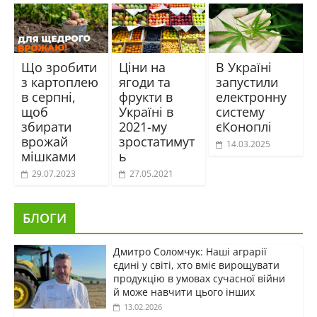
Що зробити
Ціни на
В Україні
з картоплею
ягоди та
запустили
в серпні,
фрукти в
електронну
щоб
Україні в
систему
збирати
2021-му
єКоноплі
врожай
зростатимут
14.03.2025
мішками
ь
29.07.2023
27.05.2021
БЛОГИ
Дмитро Соломчук: Наші аграрії
єдині у світі, хто вміє вирощувати
продукцію в умовах сучасної війни
й може навчити цього інших
13.02.2026