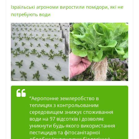
Ізраїльські агрономи виростили помідори, які не
потребують води
“Аеропонне землеробство в
теплицях з контрольованим
середовищем знижує споживання
води на 97 відсотків і дозволяє
уникнути будь-якого використання
пестицидів та фітосанітарної