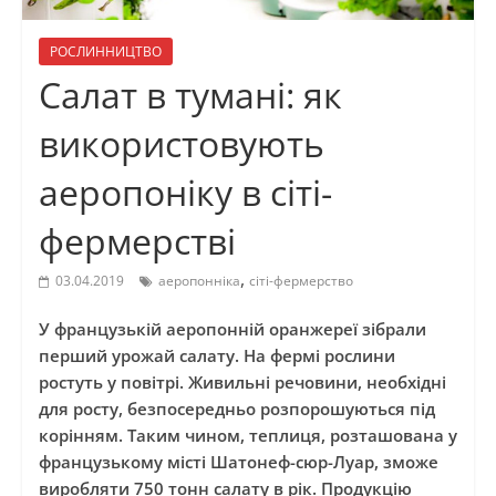
РОСЛИННИЦТВО
Салат в тумані: як
використовують
аеропоніку в сіті-
фермерстві
,
03.04.2019
аеропонніка
сіті-фермерство
У французькій аеропонній оранжереї зібрали
перший урожай салату. На фермі рослини
ростуть у повітрі. Живильні речовини, необхідні
для росту, безпосередньо розпорошуються під
корінням. Таким чином, теплиця, розташована у
французькому місті Шатонеф-сюр-Луар, зможе
виробляти 750 тонн салату в рік. Продукцію