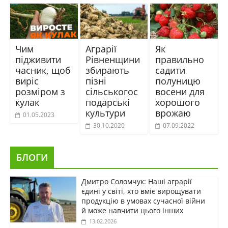
Чим
Аграрії
Як
підживити
Рівненщини
правильно
часник, щоб
збирають
садити
виріс
пізні
полуницю
розміром з
сільськогос
восени для
кулак
подарські
хорошого
культури
врожаю
01.05.2023
30.10.2020
07.09.2022
БЛОГИ
Дмитро Соломчук: Наші аграрії
єдині у світі, хто вміє вирощувати
продукцію в умовах сучасної війни
й може навчити цього інших
13.02.2026