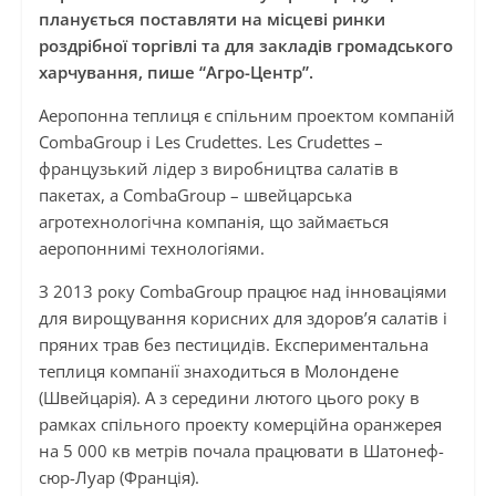
планується поставляти на місцеві ринки
роздрібної торгівлі та для закладів громадського
харчування, пише “Агро-Центр”.
Аеропонна теплиця є спільним проектом компаній
CombaGroup і Les Crudettes. Les Crudettes –
французький лідер з виробництва салатів в
пакетах, а CombaGroup – швейцарська
агротехнологічна компанія, що займається
аеропоннимі технологіями.
З 2013 року CombaGroup працює над інноваціями
для вирощування корисних для здоров’я салатів і
пряних трав без пестицидів. Експериментальна
теплиця компанії знаходиться в Молондене
(Швейцарія). А з середини лютого цього року в
рамках спільного проекту комерційна оранжерея
на 5 000 кв метрів почала працювати в Шатонеф-
сюр-Луар (Франція).