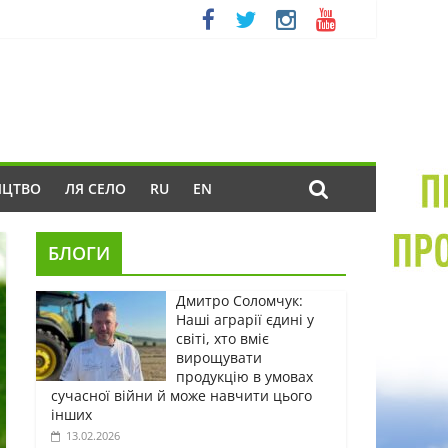
ИЦТВО
ЛЯ СЕЛО
RU
EN
БЛОГИ
Дмитро Соломчук:
Наші аграрії єдині у
світі, хто вміє
вирощувати
продукцію в умовах
сучасної війни й може навчити цього
інших
13.02.2026