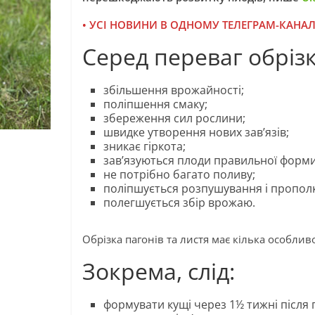
• УСІ НОВИНИ В ОДНОМУ ТЕЛЕГРАМ-КАНАЛ
Серед переваг обрізк
збільшення врожайності;
поліпшення смаку;
збереження сил рослини;
швидке утворення нових зав’язів;
зникає гіркота;
зав’язуються плоди правильної форми
не потрібно багато поливу;
поліпшується розпушування і прополк
полегшується збір врожаю.
Обрізка пагонів та листя має кілька особлив
Зокрема, слід:
формувати кущі через 1½ тижні після 