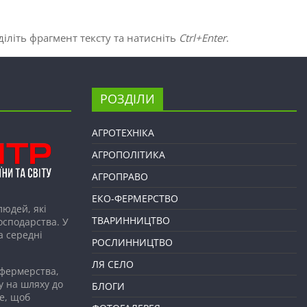
іліть фрагмент тексту та натисніть
Ctrl+Enter
.
РОЗДІЛИ
АГРОТЕХНІКА
АГРОПОЛІТИКА
АГРОПРАВО
ЕКО-ФЕРМЕРСТВО
людей, які
ТВАРИННИЦТВО
господарства. У
а середні
РОСЛИННИЦТВО
ЛЯ СЕЛО
 фермерства,
у на шляху до
БЛОГИ
е, щоб