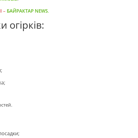
І
–
БАЙРАКТАР NEWS
.
и огірків:
;
а;
остей.
посадки;