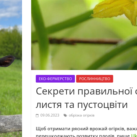
ЕКО-ФЕРМЕРСТВО
РОСЛИННИЦТВО
Секрети правильної о
листя та пустоцвіти
09.06.2023
обрізка огірків
Щоб отримати рясний врожай огірків, важли
перешкоджають розвитку плодів, пише
Uk