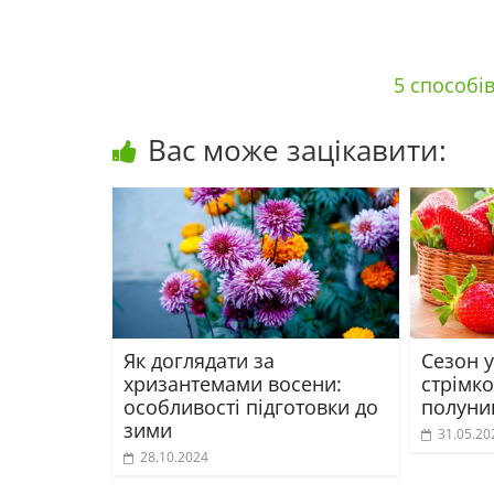
5 способі
Вас може зацікавити:
Як доглядати за
Сезон у
хризантемами восени:
стрімк
особливості підготовки до
полуни
зими
31.05.20
28.10.2024