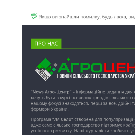
Якщо ви знайшли помилку, будь ласка, вид
ПРО НАС
“News Агро-Центр”
– інформаційне видання для 
хочуть бути в курсі основних трендів сільського 
нашому фокусі знаходяться, перш за все, дрібні т
фермери України.
Програма
“Ля Село”
створена для популяризації
адже саме сільське господарство підтримує країн
успішного розвитку. Наші журналісти зроблять ус