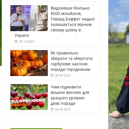
Виділивши близько
$500 мільйонів,
Говард Баффет надалі
залишається вірним
своєму шляху в
Україні
09.12.2023
Як правильно
збирати та зберігати
гарбузове насіння:
поради городникам
09.09.2023
Чим підживити
вишню весною для
кращого урожаю:
дієві поради
04.04.2023