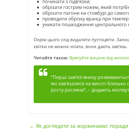
починати з підв’язки;
обрізати гострим ножем, який потріб
обрізати пагони на стовбурі до самог
проводити обрізку вранці при темпера
уникати пошкодження центрального 
Окрім цього слід видаляти пустоцвіти. Залиш
квітки не можна чіпати, вони дають зав’язь.
Читайте також:
Врятуйте вишню від моніліо
“Перші зав’язі внизу розвиваються
які зав’язалися на висоті близько
росту рослини”, – додають експер
←
Як доглядати за жоржинами: поради 