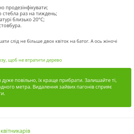
но продезінфікувати;
о стебла раз на тиждень;
турі близько 20°C;
стовбура.
ати слід не більше двох квіток на батог. А ось жіночі
зу, щоб не втратити дерево
 дуже повільно, їх краще прибрати. Залишайте ті,
 одного метра. Видалення зайвих пагонів сприяє
ти.
квітникарів