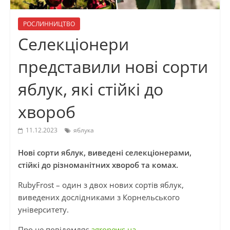
РОСЛИННИЦТВО
Селекціонери
представили нові сорти
яблук, які стійкі до
хвороб
11.12.2023
яблука
Нові сорти яблук, виведені селекціонерами,
стійкі до різноманітних хвороб та комах.
RubyFrost
– один з двох нових сортів яблук,
виведених дослідниками з Корнельського
університету.
Про це повідомляє
agronews.ua.