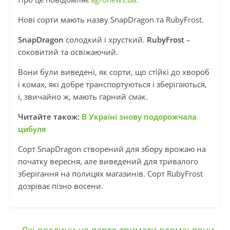
Нові сорти мають назву SnapDragon та RubyFrost.
SnapDragon
солодкий і хрусткий.
RubyFrost
–
соковитий та освіжаючий.
Вони були виведені, як сорти, що стійкі до хвороб
і комах, які добре транспортуються і зберігаються,
і, звичайно ж, мають гарний смак.
Читайте також:
В Україні знову подорожчала
цибуля
Сорт SnapDragon створений для збору врожаю на
початку вересня, але виведений для тривалого
зберігання на полицях магазинів. Сорт RubyFrost
дозріває пізно восени.