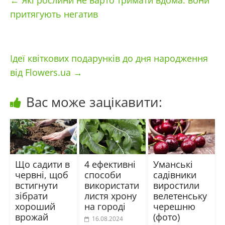
←
Які рослини не варто тримати вдома: вони
притягують негатив
Ідеї квіткових подарунків до дня народження
від Flowers.ua
→
Вас може зацікавити:
Що садити в
4 ефективні
Уманські
червні, щоб
способи
садівники
встигнути
використати
виростили
зібрати
листя хрону
велетенську
хороший
на городі
черешню
врожай
(фото)
16.08.2024