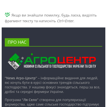
Якщо ви знайшли помилку, будь ласка, виділіть
фрагмент тексту та натисніть
Ctrl+Enter
.
ПРО НАС
“News Агро-Центр”
– інформаційне видання для людей,
які хочуть бути в курсі основних трендів сільського
господарства. У нашому фокусі знаходяться, перш за все,
дрібні та середні фермери України.
Програма
“Ля Село”
створена для популяризації
фермерства, адже саме сільське господарство підтримує