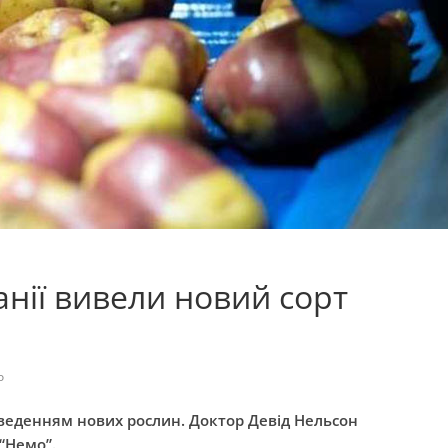
анії вивели новий сорт
о
веденням нових рослин. Доктор Девід Нельсон
“Немо”.