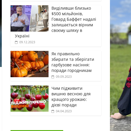
Виділивши близько
$500 мільйонів,
Говард Баффет надалі
залишається вірним
своєму шляху в
Україні
09.12.2023
Як правильно
збирати та зберігати
гарбузове насіння:
поради городникам
09.09.2023
Чим підживити
вишню весною для
кращого урожаю:
дієві поради
04.04.2023