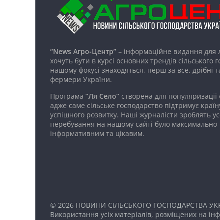
“News Агро-Центр”
– інформаційне видання для 
хочуть бути в курсі основних трендів сільського 
нашому фокусі знаходяться, перш за все, дрібні т
фермери України.
Програма
“Ля Село”
створена для популяризації
адже саме сільське господарство підтримує країн
успішного розвитку. Наші журналісти зроблять ус
перебування на нашому сайті було максимально
інформативним та цікавим.
© 2026
НОВИНИ СІЛЬСЬКОГО ГОСПОДАРСТВА УКР
Використання усіх матеріалів, розміщених на ін