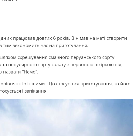
дник працював довгих 6 років. Він мав на меті створити
з тим зекономить час на приготування.
 шляхом схрещування смачного перуанського сорту
a та популярного сорту салату з червоною шкіркою під
в назвати “Немо”.
орівнянні з іншими. Що стосується приготування, то його
осується і запікання.