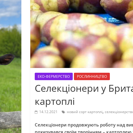
ЕКО-ФЕРМЕРСТВО
РОСЛИННИЦТВО
Селекціонери у Брит
картоплі
,
14.12.2021
новий сорт картоплі
селекціонерств
Селекціонери продовжують роботу над ви
похизувався своїм творінням – картоплею 