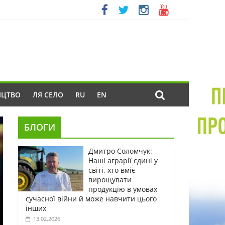
ИЦТВО
ЛЯ СЕЛО
RU
EN
БЛОГИ
Дмитро Соломчук:
Наші аграрії єдині у
світі, хто вміє
вирощувати
продукцію в умовах
сучасної війни й може навчити цього
інших
13.02.2026