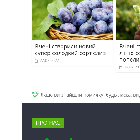
Вчені створили новий
Вчені с
супер солодкий сорт слив
лінію с
попелиц
27.07.2022
18.02.20
Якщо ви знайшли помилку, будь ласка, вид
ПРО НАС