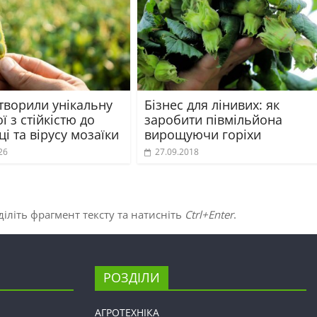
творили унікальну
Бізнес для лінивих: як
ої з стійкістю до
заробити півмільйона
і та вірусу мозаїки
вирощуючи горіхи
26
27.09.2018
іліть фрагмент тексту та натисніть
Ctrl+Enter
.
РОЗДІЛИ
АГРОТЕХНІКА