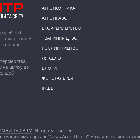
АГРОПОЛІТИКА
АГРОПРАВО
ЕКО-ФЕРМЕРСТВО
людей, які
ТВАРИННИЦТВО
господарства. У
а середні
РОСЛИННИЦТВО
ЛЯ СЕЛО
 фермерства,
у на шляху до
БЛОГИ
е, щоб
ФОТОГАЛЕРЕЯ
ІНШЕ
АЇНИ ТА СВІТУ
. All rights reserved.
формаційному порталі "News Агро-Центр" можливе тільки за ум