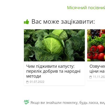
Місячний посівний
Вас може зацікавити:
Чим підживити капусту:
Озвуче
перелік добрив та народні
ціни на
методи
11.11.20
01.07.2022
Якщо ви знайшли помилку, будь ласка, вид