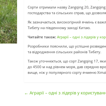
Сорти отримали назву Zangqing 20, Zangqing 
господарства та сільських справ, що дозволя
Як зазначається, високогірний ячмінь є в
Тибету на південному заході Китаю.
Читайте також:
Аграрії – одні з лідерів у 
Розробники пояснили, що успішне розведен
та відродження сільських районів Тибету.
Також уточнюється, що сорт Zangqing 17, як
до 4500 м над рівнем моря, дав середню врож
вище, ніж у популярного сорту ячменю Ximal
←
Аграрії – одні з лідерів у користуван