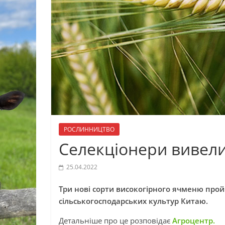
РОСЛИННИЦТВО
Селекціонери вивели
25.04.2022
Три нові сорти високогірного ячменю прой
сільськогосподарських культур Китаю.
Детальніше про це розповідає
Агроцентр.