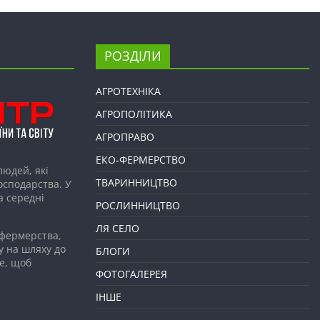
РОЗДІЛИ
АГРОТЕХНІКА
АГРОПОЛІТИКА
АГРОПРАВО
ЕКО-ФЕРМЕРСТВО
людей, які
ТВАРИННИЦТВО
господарства. У
а середні
РОСЛИННИЦТВО
ЛЯ СЕЛО
 фермерства,
у на шляху до
БЛОГИ
е, щоб
ФОТОГАЛЕРЕЯ
ІНШЕ