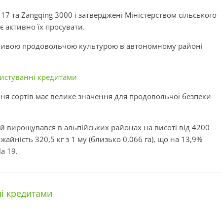
17 та Zangqing 3000 і затверджені Міністерством сільського
є активно їх просувати.
ажливою продовольчою культурою в автономному районі
користуванні кредитами
ня сортів має велике значення для продовольчої безпеки
ий вирощувався в альпійських районах на висоті від 4200
айність 320,5 кг з 1 му (близько 0,066 га), що на 13,9%
a 19.
ні кредитами