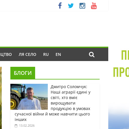
ИЦТВО
ЛЯ СЕЛО
RU
EN
БЛОГИ
Дмитро Соломчук:
Наші аграрії єдині у
світі, хто вміє
вирощувати
продукцію в умовах
сучасної війни й може навчити цього
інших
13.02.2026