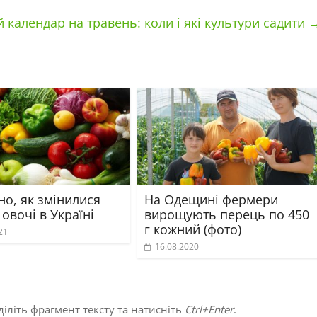
 календар на травень: коли і які культури садити
но, як змінилися
На Одещині фермери
 овочі в Україні
вирощують перець по 450
г кожний (фото)
21
16.08.2020
іліть фрагмент тексту та натисніть
Ctrl+Enter
.