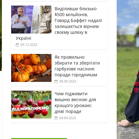
Виділивши близько
$500 мільйонів,
Говард Баффет надалі
залишається вірним
своєму шляху в
Україні
09.12.2023
Як правильно
збирати та зберігати
гарбузове насіння:
поради городникам
09.09.2023
Чим підживити
вишню весною для
кращого урожаю:
дієві поради
04.04.2023