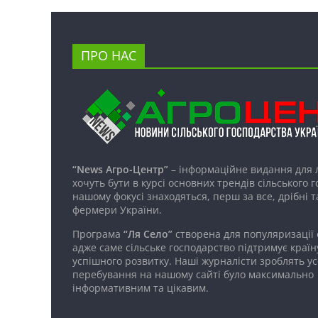
ПРО НАС
“News Агро-Центр”
– інформаційне видання для 
хочуть бути в курсі основних трендів сільського 
нашому фокусі знаходяться, перш за все, дрібні т
фермери України.
Програма
“Ля Село”
створена для популяризації
адже саме сільське господарство підтримує країн
успішного розвитку. Наші журналісти зроблять ус
перебування на нашому сайті було максимально
інформативним та цікавим.