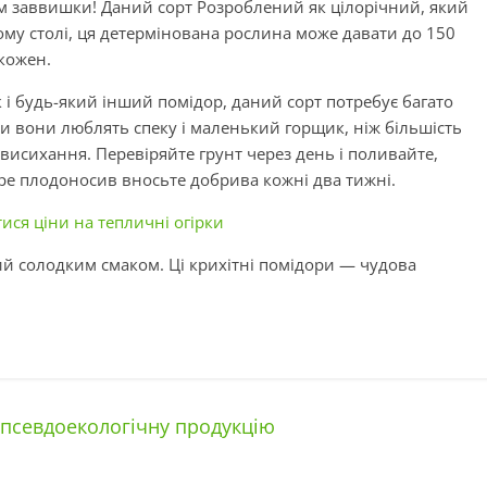
 см заввишки! Даний сорт Розроблений як цілорічний, який
ому столі, ця детермінована рослина може давати до 150
 кожен.
 і будь-який інший помідор, даний сорт потребує багато
ьки вони люблять спеку і маленький горщик, ніж більшість
висихання. Перевіряйте грунт через день і поливайте,
ре плодоносив вносьте добрива кожні два тижні.
ися ціни на тепличні огірки
ий солодким смаком. Ці крихітні помідори — чудова
 псевдоекологічну продукцію