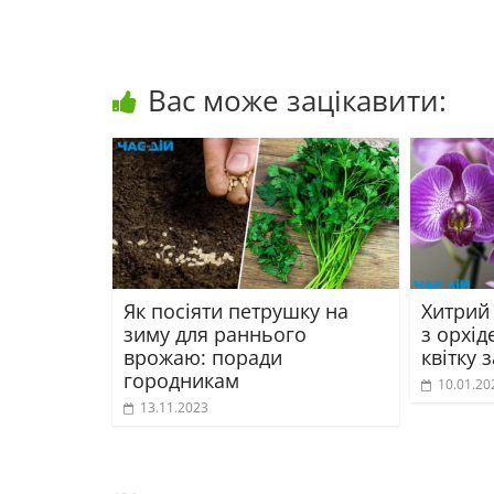
Вас може зацікавити:
Як посіяти петрушку на
Хитрий
зиму для раннього
з орхі
врожаю: поради
квітку 
городникам
10.01.20
13.11.2023