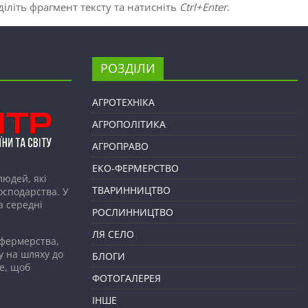
іліть фрагмент тексту та натисніть
Ctrl+Enter
.
РОЗДІЛИ
АГРОТЕХНІКА
АГРОПОЛІТИКА
АГРОПРАВО
ЕКО-ФЕРМЕРСТВО
людей, які
ТВАРИННИЦТВО
господарства. У
а середні
РОСЛИННИЦТВО
ЛЯ СЕЛО
 фермерства,
у на шляху до
БЛОГИ
е, щоб
ФОТОГАЛЕРЕЯ
ІНШЕ