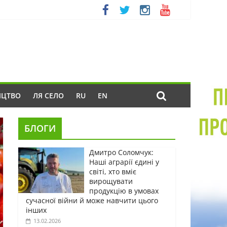
ИЦТВО
ЛЯ СЕЛО
RU
EN
БЛОГИ
Дмитро Соломчук:
Наші аграрії єдині у
світі, хто вміє
вирощувати
продукцію в умовах
сучасної війни й може навчити цього
інших
13.02.2026