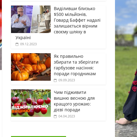
Виділивши близько
$500 мільйонів,
Говард Баффет надалі
залишається вірним
своєму шляху в
Україні
09.12.2023
Як правильно
збирати та зберігати
гарбузове насіння:
поради городникам
09.09.2023
Чим підживити
вишню весною для
кращого урожаю:
дієві поради
04.04.2023