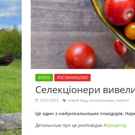
БЛОГИ
РОСЛИННИЦТВО
Селекціонери вивели
,
,
23.01.2022
новий вид
селекціонери
томати
Це один з найунікальніших помідорів. Нар
Детальніше про це розповідає
Агроцентр.