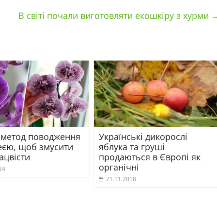
В світі почали виготовляти екошкіру з хурми
 метод поводження
Українські дикорослі
деєю, щоб змусити
яблука та груші
зацвісти
продаються в Європі як
органічні
24
21.11.2018