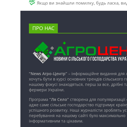
Якщо ви знайшли помилку, будь ласка, вид
ПРО НАС
“News Агро-Центр”
– інформаційне видання для 
хочуть бути в курсі основних трендів сільського 
нашому фокусі знаходяться, перш за все, дрібні т
фермери України.
Програма
“Ля Село”
створена для популяризації
адже саме сільське господарство підтримує країн
успішного розвитку. Наші журналісти зроблять ус
перебування на нашому сайті було максимально
інформативним та цікавим.