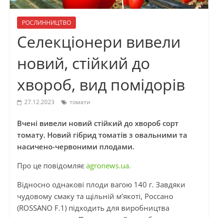
РОСЛИННИЦТВО
Селекціонери вивели
новий, стійкий до
хвороб, вид помідорів
27.12.2023
томати
Вчені вивели новий стійкий до хвороб сорт
томату. Новий гібрид томатів з овальними та
насичено-червоними плодами.
Про це повідомляє
agronews.ua.
Відносно однакові плоди вагою 140 г. Завдяки
чудовому смаку та щільній м’якоті, Россано
(ROSSANO F.1) підходить для виробництва