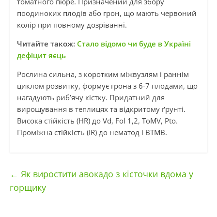
томатного пюре. Призначений для збору
поодиноких плодів або грон, що мають червоний
колір при повному дозріванні.
Читайте також:
Стало відомо чи буде в Україні
дефіцит яєць
Рослина сильна, з коротким міжвузлям і раннім
циклом розвитку, формує грона з 6-7 плодами, що
нагадують риб’ячу кістку. Придатний для
вирощування в теплицях та відкритому ґрунті.
Висока стійкість (HR) до Vd, Fol 1,2, ToMV, Pto.
Проміжна стійкість (IR) до нематод і ВТМВ.
←
Як виростити авокадо з кісточки вдома у
горщику