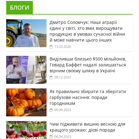
БЛОГИ
Дмитро Соломчук: Наші аграрії
єдині у світі, хто вміє вирощувати
продукцію в умовах сучасної війни
й може навчити цього інших
13.02.2026
Виділивши близько $500 мільйонів,
Говард Баффет надалі залишається
вірним своєму шляху в Україні
09.12.2023
Як правильно збирати та зберігати
гарбузове насіння: поради
городникам
09.09.2023
Чим підживити вишню весною для
кращого урожаю: дієві поради
04.04.2023