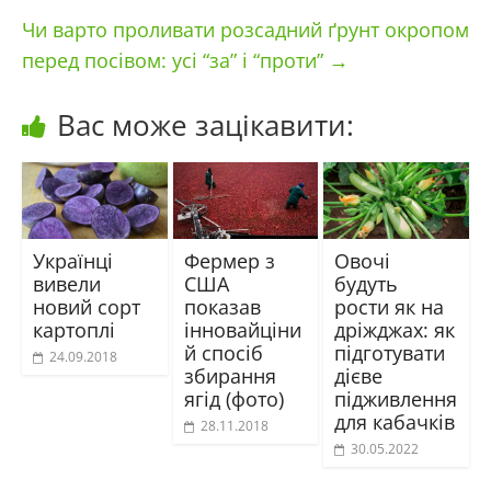
Чи варто проливати розсадний ґрунт окропом
перед посівом: усі “за” і “проти”
→
Вас може зацікавити:
Українці
Фермер з
Овочі
вивели
США
будуть
новий сорт
показав
рости як на
картоплі
інновайціни
дріжджах: як
й спосіб
підготувати
24.09.2018
збирання
дієве
ягід (фото)
підживлення
для кабачків
28.11.2018
30.05.2022