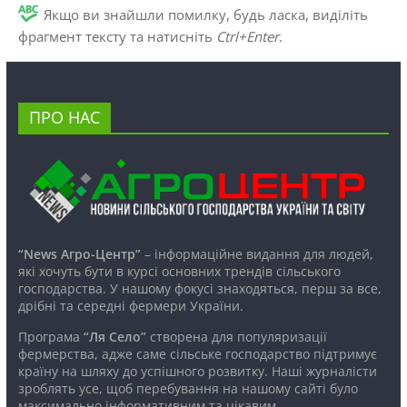
Якщо ви знайшли помилку, будь ласка, виділіть
фрагмент тексту та натисніть
Ctrl+Enter
.
ПРО НАС
“News Агро-Центр”
– інформаційне видання для людей,
які хочуть бути в курсі основних трендів сільського
господарства. У нашому фокусі знаходяться, перш за все,
дрібні та середні фермери України.
Програма
“Ля Село”
створена для популяризації
фермерства, адже саме сільське господарство підтримує
країну на шляху до успішного розвитку. Наші журналісти
зроблять усе, щоб перебування на нашому сайті було
максимально інформативним та цікавим.