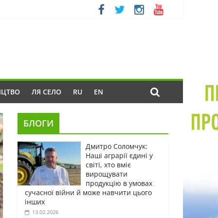
ИЦТВО
ЛЯ СЕЛО
RU
EN
БЛОГИ
Дмитро Соломчук:
Наші аграрії єдині у
світі, хто вміє
вирощувати
продукцію в умовах
сучасної війни й може навчити цього
інших
13.02.2026