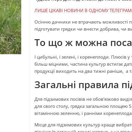
ЛИШЕ ЦІКАВІ НОВИНИ В ОДНОМУ ТЕЛЕГРАМ
Осінню дачники не втрачають можливості пр
підготувати грядки чи внести добрива, чи в
То що ж можна поса
І цибульні, і зелені, і коренеплоди. Плюсів у
більш міцними, частина культур встигає дати
продукції виходить на два тижні раніше, а 
Загальні правила пі
Для підзимових посівів не обов’язково виділ
для свого столу, грядка загальною площею 5-6
вітамінною зеленню, і ранніми коренеплода
Місце для підзимових культур краще вибрати
пізніше (в останній декаді жовтня, а на півд