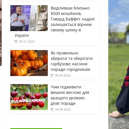
Виділивши близько
$500 мільйонів,
Говард Баффет надалі
залишається вірним
своєму шляху в
Україні
09.12.2023
Як правильно
збирати та зберігати
гарбузове насіння:
поради городникам
09.09.2023
Чим підживити
вишню весною для
кращого урожаю:
дієві поради
04.04.2023