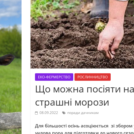
ЕКО-ФЕРМЕРСТВО
РОСЛИННИЦТВО
Що можна посіяти на
страшні морози
08.09.2022
поради дачникам
Для більшості осінь асоціюється зі зборо
чудова пора для підготовки до нового сезо