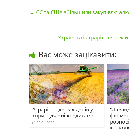
←
ЄС та США збільшили закупівлю алюм
Українські аграрії створили
Вас може зацікавити:
Аграрії – одні з лідерів у
“Лаванд
користуванні кредитами
фермер
розпов
25.04.2022
квітков