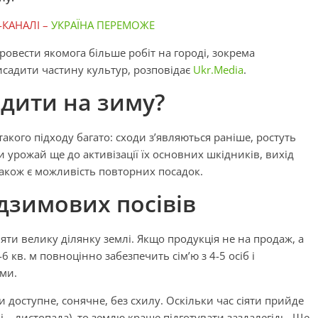
-КАНАЛІ –
УКРАЇНА ПЕРЕМОЖЕ
овести якомога більше робіт на городі, зокрема
исадити частину культур, розповідає
Ukr.Media
.
дити на зиму?
 такого підходу багато: сходи з’являються раніше, ростуть
 урожай ще до активізації їх основних шкідників, вихід
також є можливість повторних посадок.
дзимових посівів
яти велику ділянку землі. Якщо продукція не на продаж, а
 кв. м повноцінно забезпечить сім’ю з 4-5 осіб і
ми.
 доступне, сонячне, без схилу. Оскільки час сіяти прийде
ні – листопада), то землю краще підготувати заздалегідь. Ще