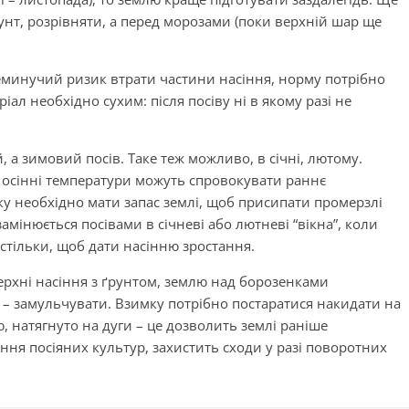
рунт, розрівняти, а перед морозами (поки верхній шар ще
неминучий ризик втрати частини насіння, норму потрібно
іал необхідно сухим: після посіву ні в якому разі не
 а зимовий посів. Таке теж можливо, в січні, лютому.
і осінні температури можуть спровокувати раннє
ку необхідно мати запас землі, щоб присипати промерзлі
амінюється посівами в січневі або лютневі “вікна”, коли
настільки, щоб дати насінню зростання.
верхні насіння з ґрунтом, землю над борозенками
 – замульчувати. Взимку потрібно постаратися накидати на
ю, натягнуто на дуги – це дозволить землі раніше
ання посіяних культур, захистить сходи у разі поворотних