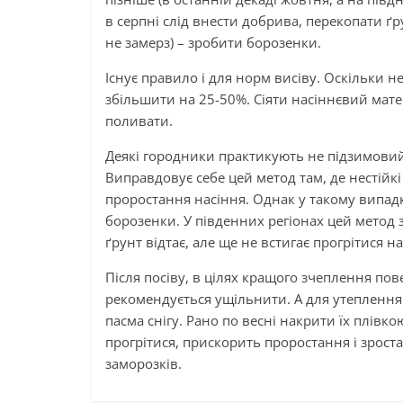
в серпні слід внести добрива, перекопати ґ
не замерз) – зробити борозенки.
Існує правило і для норм висіву. Оскільки 
збільшити на 25-50%. Сіяти насіннєвий матер
поливати.
Деякі городники практикують не підзимовий,
Виправдовує себе цей метод там, де нестійк
проростання насіння. Однак у такому випад
борозенки. У південних регіонах цей метод з
ґрунт відтає, але ще не встигає прогрітися 
Після посіву, в цілях кращого зчеплення по
рекомендується ущільнити. А для утеплення
пасма снігу. Рано по весні накрити їх плівко
прогрітися, прискорить проростання і зрост
заморозків.