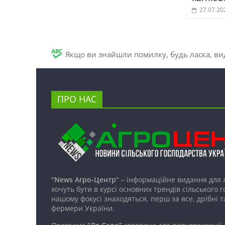
27.07.20
Якщо ви знайшли помилку, будь ласка, вид
ПРО НАС
“News Агро-Центр”
– інформаційне видання для 
хочуть бути в курсі основних трендів сільського 
нашому фокусі знаходяться, перш за все, дрібні т
фермери України.