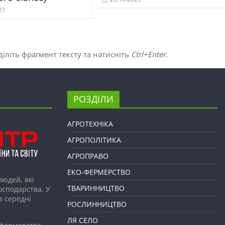
21
іліть фрагмент тексту та натисніть
Ctrl+Enter
.
РОЗДІЛИ
АГРОТЕХНІКА
АГРОПОЛІТИКА
АГРОПРАВО
ЕКО-ФЕРМЕРСТВО
людей, які
ТВАРИННИЦТВО
господарства. У
а середні
РОСЛИННИЦТВО
ЛЯ СЕЛО