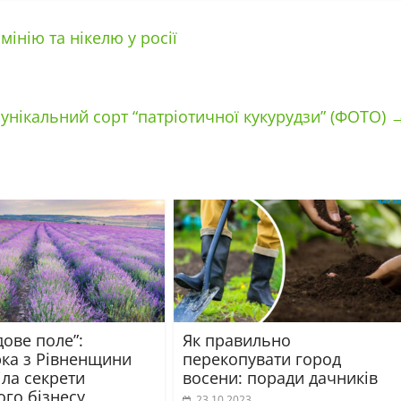
інію та нікелю у росії
 унікальний сорт “патріотичної кукурудзи” (ФОТО)
ове поле”:
Як правильно
ка з Рівненщини
перекопувати город
іла секрети
восени: поради дачників
ого бізнесу
23.10.2023