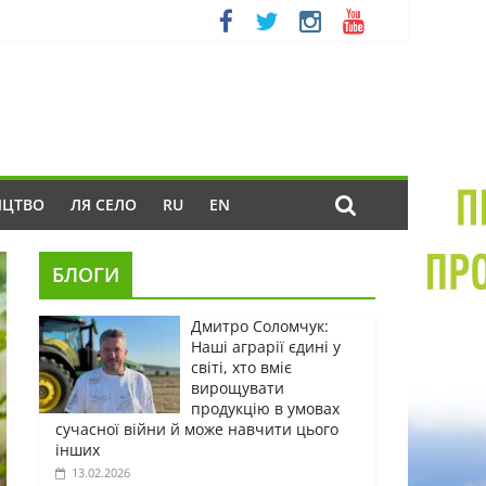
ИЦТВО
ЛЯ СЕЛО
RU
EN
БЛОГИ
Дмитро Соломчук:
Наші аграрії єдині у
світі, хто вміє
вирощувати
продукцію в умовах
сучасної війни й може навчити цього
інших
13.02.2026