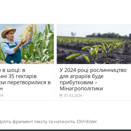
 в шоці: в
У 2024 році рослинництво
ні 35 гектарів
для аграріїв буде
дзи перетворилися в
прибутковим –
н
Мінагрополітики
19
07.03.2024
іліть фрагмент тексту та натисніть
Ctrl+Enter
.