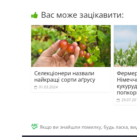
Вас може зацікавити:
Селекціонери назвали
Фермер
найкращі сорти аґрусу
Німеччи
кукуру
01.03.2024
попкор
29.07.20
Якщо ви знайшли помилку, будь ласка, вид