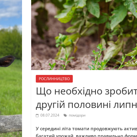
РОСЛИННИЦТВО
Що необхідно зробит
другій половині лип
08.07.2024
помідори
У середині літа томати продовжують актив
багатий урожай, важливо правильно форму