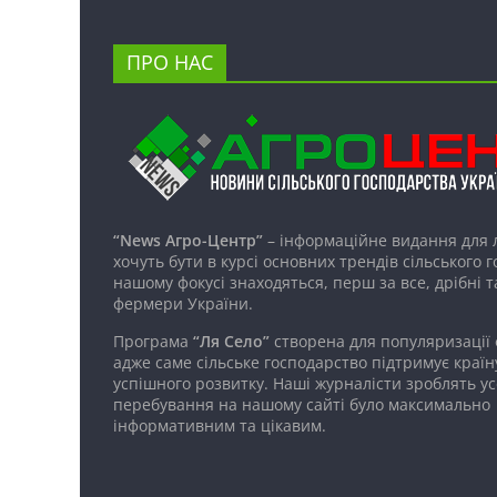
ПРО НАС
“News Агро-Центр”
– інформаційне видання для 
хочуть бути в курсі основних трендів сільського 
нашому фокусі знаходяться, перш за все, дрібні т
фермери України.
Програма
“Ля Село”
створена для популяризації
адже саме сільське господарство підтримує країн
успішного розвитку. Наші журналісти зроблять ус
перебування на нашому сайті було максимально
інформативним та цікавим.