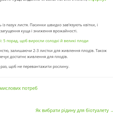
 із пазух листя. Пасинки швидко зав’язують квітки, і
 загущення куща і зниження врожайності.
і: 5 порад, щоб виросли солодкі й великі плоди
истю, залишаючи 2-3 листки для живлення плодів. Також
печує достатнє живлення для плодів.
а раз, щоб не перевантажити рослину.
омислових потреб
Як вибрати рідину для біотуалету