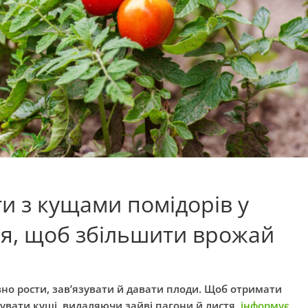
и з кущами помідорів у
ня, щоб збільшити врожай
но рости, зав’язувати й давати плоди. Щоб отримати
вати кущі, видаляючи зайві пагони й листя,
інформує