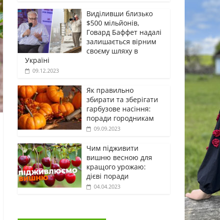
Виділивши близько
$500 мільйонів,
Говард Баффет надалі
залишається вірним
своєму шляху в
Україні
09.12.2023
Як правильно
збирати та зберігати
гарбузове насіння:
поради городникам
09.09.2023
Чим підживити
вишню весною для
кращого урожаю:
дієві поради
04.04.2023