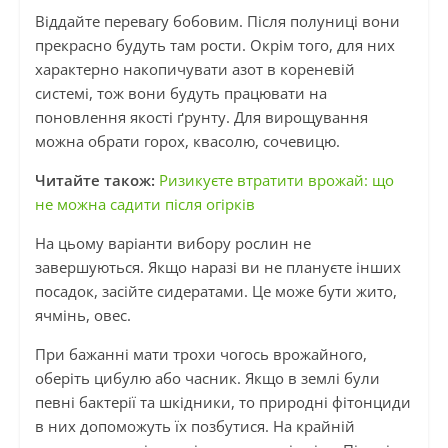
Віддайте перевагу бобовим. Після полуниці вони
прекрасно будуть там рости. Окрім того, для них
характерно накопичувати азот в кореневій
системі, тож вони будуть працювати на
поновлення якості ґрунту. Для вирощування
можна обрати горох, квасолю, сочевицю.
Читайте також:
Ризикуєте втратити врожай: що
не можна садити після огірків
На цьому варіанти вибору рослин не
завершуються. Якщо наразі ви не плануєте інших
посадок, засійте сидератами. Це може бути жито,
ячмінь, овес.
При бажанні мати трохи чогось врожайного,
оберіть цибулю або часник. Якщо в землі були
певні бактерії та шкідники, то природні фітонциди
в них допоможуть їх позбутися. На крайній