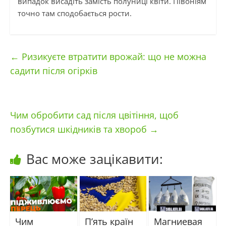
випадок висадіть замість полуниці квіти. Півоніям
точно там сподобається рости.
←
Ризикуєте втратити врожай: що не можна
садити після огірків
Чим обробити сад після цвітіння, щоб
позбутися шкідників та хвороб
→
Вас може зацікавити:
Чим
П’ять країн
Магниевая