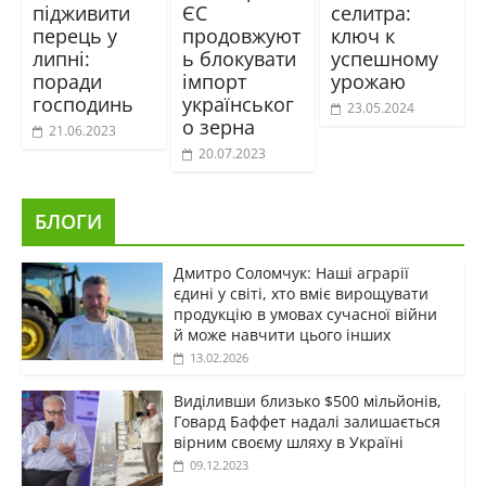
підживити
ЄС
селитра:
перець у
продовжуют
ключ к
липні:
ь блокувати
успешному
поради
імпорт
урожаю
господинь
українськог
23.05.2024
о зерна
21.06.2023
20.07.2023
БЛОГИ
Дмитро Соломчук: Наші аграрії
єдині у світі, хто вміє вирощувати
продукцію в умовах сучасної війни
й може навчити цього інших
13.02.2026
Виділивши близько $500 мільйонів,
Говард Баффет надалі залишається
вірним своєму шляху в Україні
09.12.2023