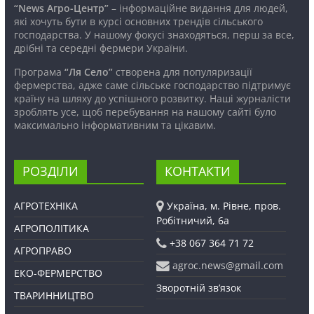
“News Агро-Центр”
– інформаційне видання для людей,
які хочуть бути в курсі основних трендів сільського
господарства. У нашому фокусі знаходяться, перш за все,
дрібні та середні фермери України.
Програма
“Ля Село”
створена для популяризації
фермерства, адже саме сільське господарство підтримує
країну на шляху до успішного розвитку. Наші журналісти
зроблять усе, щоб перебування на нашому сайті було
максимально інформативним та цікавим.
РОЗДІЛИ
КОНТАКТИ
АГРОТЕХНІКА
Україна, м. Рівне, пров.
Робітничий, 6а
АГРОПОЛІТИКА
+38 067 364 71 72
АГРОПРАВО
agroc.news@gmail.com
ЕКО-ФЕРМЕРСТВО
Зворотній зв’язок
ТВАРИННИЦТВО