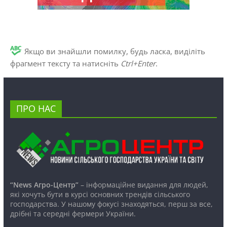
Якщо ви знайшли помилку, будь ласка, виділіть
фрагмент тексту та натисніть
Ctrl+Enter
.
ПРО НАС
“News Агро-Центр”
– інформаційне видання для людей,
які хочуть бути в курсі основних трендів сільського
господарства. У нашому фокусі знаходяться, перш за все,
дрібні та середні фермери України.