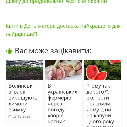
шляху до продовольчої безпеки України
Квіти в День матері: доставка найкращого для
найріднішої!
→
Вас може зацікавити:
Волинські
В
“Чому так
аграрії
українських
дорого?”:
вирощують
фермерів
експерти
лимони
через
пояснили,
взимку
погоду
чому ціни
хворіє
на кавуни
28.12.2022
часник
цього року