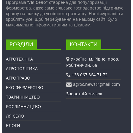
Програма
“Ля Село”
створена для популяризації
фермерства, адже саме сільське господарство підтримує
країну на шляху до успішного розвитку. Наші журналісти
зроблять усе, щоб перебування на нашому сайті було
максимально інформативним та цікавим.
РОЗДІЛИ
КОНТАКТИ
АГРОТЕХНІКА
Україна, м. Рівне, пров.
Робітничий, 6а
АГРОПОЛІТИКА
+38 067 364 71 72
АГРОПРАВО
agroc.news@gmail.com
ЕКО-ФЕРМЕРСТВО
Зворотній зв’язок
ТВАРИННИЦТВО
РОСЛИННИЦТВО
ЛЯ СЕЛО
БЛОГИ