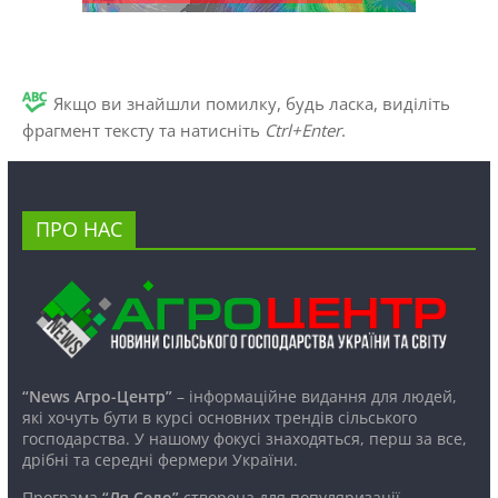
Якщо ви знайшли помилку, будь ласка, виділіть
фрагмент тексту та натисніть
Ctrl+Enter
.
ПРО НАС
“News Агро-Центр”
– інформаційне видання для людей,
які хочуть бути в курсі основних трендів сільського
господарства. У нашому фокусі знаходяться, перш за все,
дрібні та середні фермери України.
Програма
“Ля Село”
створена для популяризації