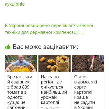
аукціонів
В Україні розширено перелік вітчизняної
техніки для державної компенсації
→
Вас може зацікавити:
Британськи
Названо
Стало
й садівник
регіон, де
відомо, які
зібрав 839
очікується
сорти
томатів з
найбільший
картоплі
одного
урожай
краще
куща: це
картоплі
не садити
світовий
в Україні
06.09.2021