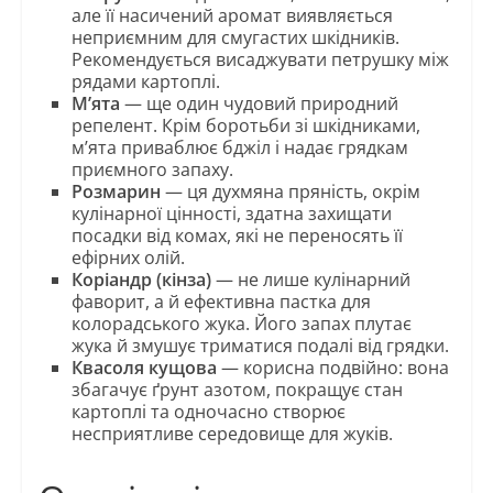
але її насичений аромат виявляється
неприємним для смугастих шкідників.
Рекомендується висаджувати петрушку між
рядами картоплі.
М’ята
— ще один чудовий природний
репелент. Крім боротьби зі шкідниками,
м’ята приваблює бджіл і надає грядкам
приємного запаху.
Розмарин
— ця духмяна пряність, окрім
кулінарної цінності, здатна захищати
посадки від комах, які не переносять її
ефірних олій.
Коріандр (кінза)
— не лише кулінарний
фаворит, а й ефективна пастка для
колорадського жука. Його запах плутає
жука й змушує триматися подалі від грядки.
Квасоля кущова
— корисна подвійно: вона
збагачує ґрунт азотом, покращує стан
картоплі та одночасно створює
несприятливе середовище для жуків.