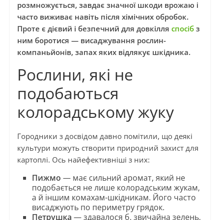
розмножується, завдає значної шкоди врожаю і
часто виживає навіть після хімічних обробок.
Проте є дієвий і безпечний для довкілля
спосіб
з
ним боротися — висаджування рослин-
компаньйонів, запах яких відлякує шкідника.
Рослини, які не
подобаються
колорадському жуку
Городники з досвідом давно помітили, що деякі
культури можуть створити природний захист для
картоплі. Ось найефективніші з них:
Пижмо
— має сильний аромат, який не
подобається не лише колорадським жукам,
а й іншим комахам-шкідникам. Його часто
висаджують по периметру грядок.
Петрушка
— здавалося б, звичайна зелень,