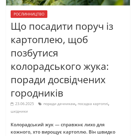
РОСЛИННИЦТВО
Що посадити поруч із
картоплею, щоб
позбутися
колорадського жука:
поради досвідчених
городників
,
,
23.06.2025
поради дачникам
посадка картоплі
шкідники
Колорадський жук — справжнє лихо для
кожного, хто вирощує картоплю. Він швидко