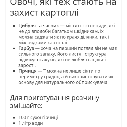
Овочі, які теж стають на
захист картоплі
Цибуля та часник
— містять фітонциди, які
не до вподоби багатьом шкідникам. Їх
можна саджати як по краях ділянки, так і
між рядками картоплі.
Гарбуз
— хоча на перший погляд він не має
сильного запаху, його листя і структура
відлякують жуків, які не люблять щільні
зарості.
Гірчиця
— її можна не лише сіяти по
периметру грядок, а й використовувати як
основу для натурального обприскувача.
Для приготування розчину
змішайте:
100 г сухої гірчиці
1 літр води