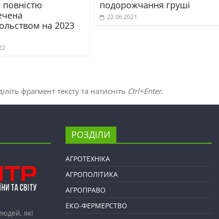
а повністю
подорожчання груші
ечена
22.06.2021
ольством на 2023
22
іліть фрагмент тексту та натисніть
Ctrl+Enter
.
РОЗДІЛИ
АГРОТЕХНІКА
АГРОПОЛІТИКА
АГРОПРАВО
ЕКО-ФЕРМЕРСТВО
людей, які