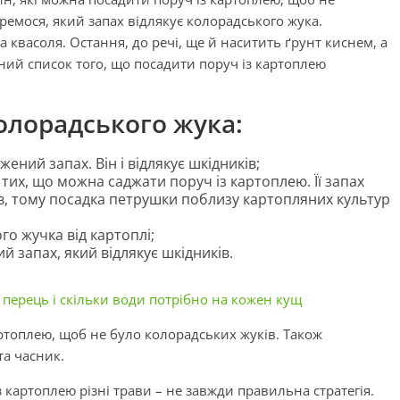
ремося, який запах відлякує колорадського жука.
 квасоля. Остання, до речі, ще й наситить ґрунт киснем, а
ний список того, що посадити поруч із картоплею
колорадського жука:
ний запах. Він і відлякує шкідників;
 тих, що можна саджати поруч із картоплею. Її запах
, тому посадка петрушки поблизу картопляних культур
ого жучка від картоплі;
й запах, який відлякує шкідників.
 перець і скільки води потрібно на кожен кущ
артоплею, щоб не було колорадських жуків. Також
та часник.
 картоплею різні трави – не завжди правильна стратегія.