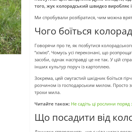
того, жук колорадський швидко виробляє і
Ми спробували розібратися, чим можна врят
Чого боїться колора
Говорячи про те, як позбутися колорадськог
“хімію”. Чомусь усі переконані, що розпрощ
засоби, однак насправді це не так. У цій с
інших культур поруч із картоплею.
Зокрема, цей смугастий шкідник боїться гірч
розчином із господарським милом. Просто змі
трохи мила.
Читайте також:
Не садіть ці рослини поряд
Що посадити від кол
Дачники стверджують, що є ціла низка росли