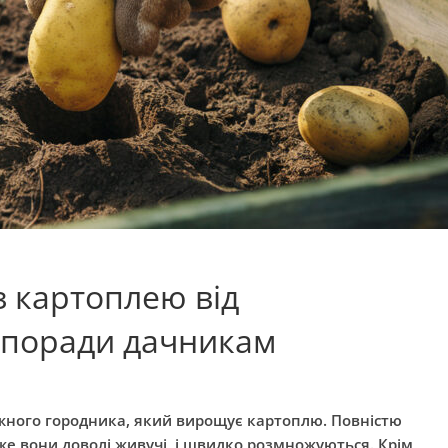
з картоплею від
 поради дачникам
жного городника, який вирощує картоплю. Повністю
же вони доволі живучі, і швидко розмножуються. Крім