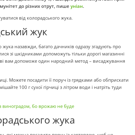
мунітет до різних отрут, пише
уніан
.
уватися від колорадського жука.
дський жук
о жука назавжди, багато дачників одразу згадують про
атися зі шкідниками допоможуть тільки дорогі магазинні
праві вам допоможе один народний метод – висаджування
иці. Можете посадити її поруч із грядками або обприскати
шайте 100 г сухої гірчиці з літром води і натріть туди
 з виноградом, бо врожаю не буде
орадського жука
н, які можна посадити поруч із картоплею, щоб не