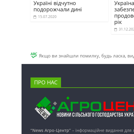
Україні відчутно
Україн
подорожчали дині
забезп
продов
15.07.2020
рік
31.12.20
Якщо ви знайшли помилку, будь ласка, вид
ПРО НАС
“News Агро-Центр”
– інформаційне видання для 