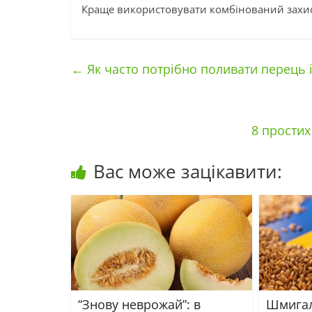
Краще використовувати комбінований захис
←
Як часто потрібно поливати перець і
8 простих
Вас може зацікавити:
“Знову неврожай”: в
Шмигал