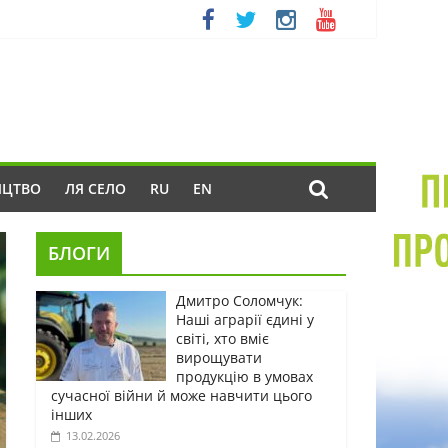
ИЦТВО
ЛЯ СЕЛО
RU
EN
БЛОГИ
Дмитро Соломчук:
Наші аграрії єдині у
світі, хто вміє
вирощувати
продукцію в умовах
сучасної війни й може навчити цього
інших
13.02.2026