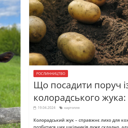
РОСЛИННИЦТВО
Що посадити поруч і
колорадського жука:
19.04.2024
картопля
Колорадський жук – справжнє лихо для ко
позбутися цих шкідників дуже складно, ад