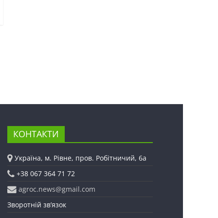
КОНТАКТИ
Україна, м. Рівне, пров. Робітничий, 6а
+38 067 364 71 72
agroc.news@gmail.com
Зворотній зв’язок