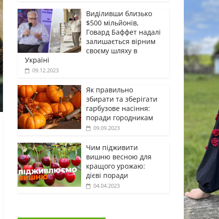
Виділивши близько
$500 мільйонів,
Говард Баффет надалі
залишається вірним
своєму шляху в
Україні
09.12.2023
Як правильно
збирати та зберігати
гарбузове насіння:
поради городникам
09.09.2023
Чим підживити
вишню весною для
кращого урожаю:
дієві поради
04.04.2023