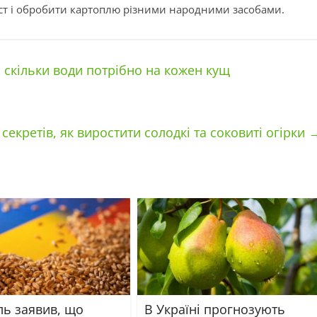
т і обробити картоплю різними народними засобами.
 скільки води потрібно на кожен кущ
 секретів, як виростити солодкі та соковиті огірки
ь заявив, що
В Україні прогнозують