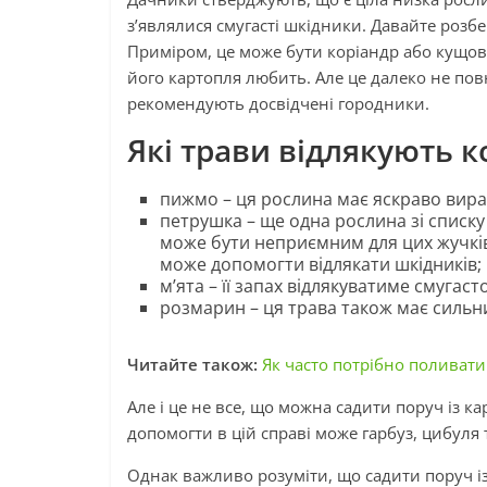
з’являлися смугасті шкідники. Давайте розбе
Приміром, це може бути коріандр або кущова
його картопля любить. Але це далеко не пов
рекомендують досвідчені городники.
Які трави відлякують 
пижмо – ця рослина має яскраво вираже
петрушка – ще одна рослина зі списку
може бути неприємним для цих жучків
може допомогти відлякати шкідників;
м’ята – її запах відлякуватиме смугаст
розмарин – ця трава також має сильни
Читайте також:
Як часто потрібно поливати
Але і це не все, що можна садити поруч із к
допомогти в цій справі може гарбуз, цибуля 
Однак важливо розуміти, що садити поруч із