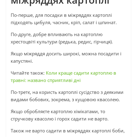
По-перше, для посадки в міжряддях картоплі
підходять цибуля, часник, кріп, салат і шпинат.
По-друге, добре впливають на картоплю
хрестоцвіті культури (редька, редис, гірчиця).
Якщо міжряддя досить широкі, можна посадити і
капустяні.
Читайте також:
Коли краще садити картоплю в
травні: названо сприятливі дні
По-третє, на користь картоплі сусідство з деякими
видами бобових, зокрема, з кущовою квасолею.
Якщо обробляєте картоплю хімікатами, то
стручкову квасолю і горох садити не варто.
Також не варто садити в міжряддях картоплі боби,