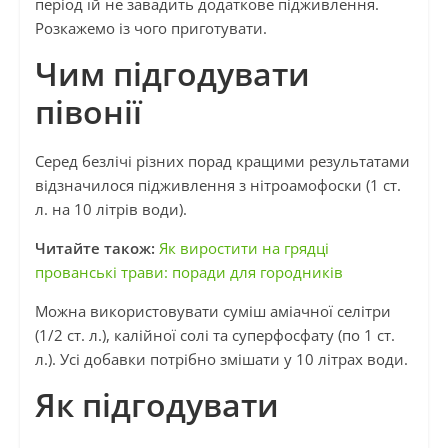
період їй не завадить додаткове підживлення.
Розкажемо із чого приготувати.
Чим підгодувати
півонії
Серед безлічі різних порад кращими результатами
відзначилося підживлення з нітроамофоски (1 ст.
л. на 10 літрів води).
Читайте також:
Як виростити на грядці
прованські трави: поради для городників
Можна використовувати суміш аміачної селітри
(1/2 ст. л.), калійної солі та суперфосфату (по 1 ст.
л.). Усі добавки потрібно змішати у 10 літрах води.
Як підгодувати