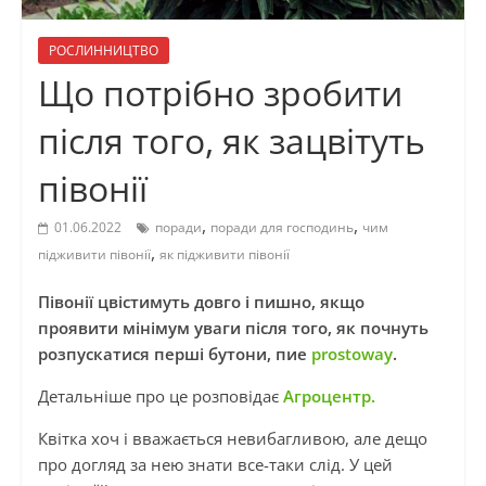
РОСЛИННИЦТВО
Що потрібно зробити
після того, як зацвітуть
півонії
,
,
01.06.2022
поради
поради для господинь
чим
,
підживити півонії
як підживити півонії
Півонії цвістимуть довго і пишно, якщо
проявити мінімум уваги після того, як почнуть
розпускатися перші бутони, пие
prostowаy
.
Детальніше про це розповідає
Агроцентр.
Квітка хоч і вважається невибагливою, але дещо
про догляд за нею знати все-таки слід. У цей