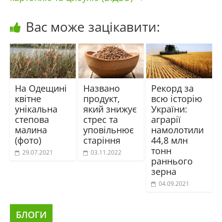
Вас може зацікавити:
На Одещині
Названо
Рекорд за
квітне
продукт,
всю історію
унікальна
який знижує
України:
степова
стрес та
аграрії
малина
уповільнює
намолотили
(фото)
старіння
44,8 млн
тонн
29.07.2021
03.11.2022
раннього
зерна
04.09.2021
БЛОГИ