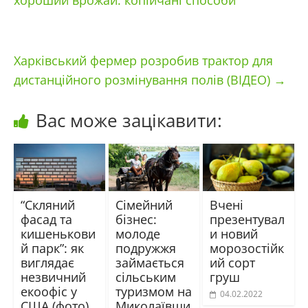
Харківський фермер розробив трактор для
дистанційного розмінування полів (ВІДЕО)
→
Вас може зацікавити:
“Скляний
Сімейний
Вчені
фасад та
бізнес:
презентувал
кишенькови
молоде
и новий
й парк”: як
подружжя
морозостійк
виглядає
займається
ий сорт
незвичний
сільським
груш
екоофіс у
туризмом на
04.02.2022
США (фото)
Миколаївщи