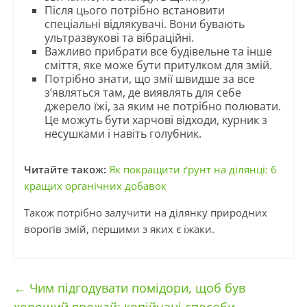
Після цього потрібно встановити
спеціальні відлякувачі. Вони бувають
ультразвукові та вібраційні.
Важливо прибрати все будівельне та інше
сміття, яке може бути притулком для змій.
Потрібно знати, що змії швидше за все
з’являться там, де виявлять для себе
джерело їжі, за яким не потрібно полювати.
Це можуть бути харчові відходи, курник з
несушками і навіть голубник.
Читайте також:
Як покращити ґрунт на ділянці: 6
кращих органічних добавок
Також потрібно залучити на ділянку природних
ворогів змій, першими з яких є їжаки.
←
Чим підгодувати помідори, щоб був
хороший врожай: копійчані способи