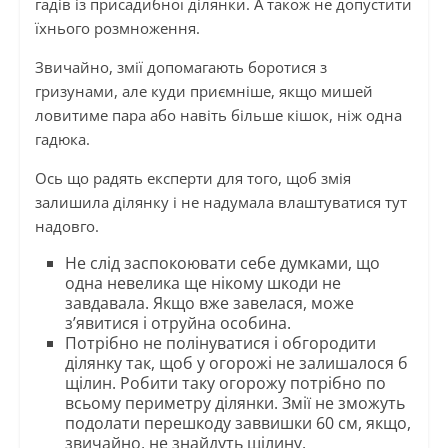
гадів із присадибної ділянки. А також не допустити
їхнього розмноження.
Звичайно, змії допомагають боротися з
гризунами, але куди приємніше, якщо мишей
ловитиме пара або навіть більше кішок, ніж одна
гадюка.
Ось що радять експерти для того, щоб змія
залишила ділянку і не надумала влаштуватися тут
надовго.
Не слід заспокоювати себе думками, що
одна невелика ще нікому шкоди не
завдавала. Якщо вже завелася, може
з’явитися і отруйна особина.
Потрібно не полінуватися і обгородити
ділянку так, щоб у огорожі не залишалося б
щілин. Робити таку огорожу потрібно по
всьому периметру ділянки. Змії не зможуть
подолати перешкоду заввишки 60 см, якщо,
звичайно, не знайдуть щілину.