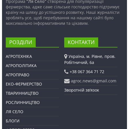
Програма
“Ля Село”
створена для популяризації
фермерства, адже саме сільське господарство підтримує
країну на шляху до успішного розвитку. Наші журналісти
зроблять усе, щоб перебування на нашому сайті було
максимально інформативним та цікавим.
РОЗДІЛИ
КОНТАКТИ
АГРОТЕХНІКА
Україна, м. Рівне, пров.
Робітничий, 6а
АГРОПОЛІТИКА
+38 067 364 71 72
АГРОПРАВО
agroc.news@gmail.com
ЕКО-ФЕРМЕРСТВО
Зворотній зв’язок
ТВАРИННИЦТВО
РОСЛИННИЦТВО
ЛЯ СЕЛО
БЛОГИ