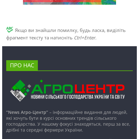
Якщо ви знайшли помилку, будь ласка, виділіть
фрагмент тексту та натисніть
Ctrl+Enter
.
ПРО НАС
“News Агро-Центр”
– інформаційне видання для людей,
які хочуть бути в курсі основних трендів сільського
господарства. У нашому фокусі знаходяться, перш за все,
дрібні та середні фермери України.