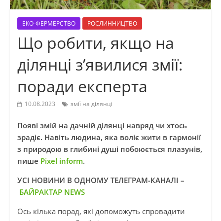
ЕКО-ФЕРМЕРСТВО
РОСЛИННИЦТВО
Що робити, якщо на
ділянці з’явилися змії:
поради експерта
10.08.2023
змії на ділянці
Появі змій на дачній ділянці навряд чи хтось
зрадіє. Навіть людина, яка воліє жити в гармонії
з природою в глибині душі побоюється плазунів,
пише
Pixel inform
.
УСІ НОВИНИ В ОДНОМУ ТЕЛЕГРАМ-КАНАЛІ –
БАЙРАКТАР NEWS
Ось кілька порад, які допоможуть спровадити