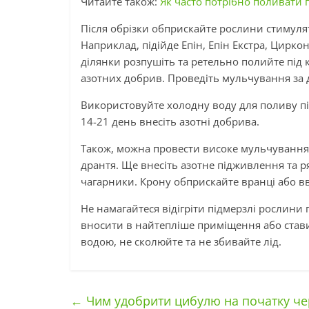
Читайте також:
Як часто потрібно поливати 
Після обрізки обприскайте рослини стимуля
Наприклад, підійде Епін, Епін Екстра, Цирко
ділянки розпушіть та ретельно полийте під
азотних добрив. Проведіть мульчування за 
Використовуйте холодну воду для поливу пі
14-21 день внесіть азотні добрива.
Також, можна провести високе мульчування 
дрантя. Ще внесіть азотне підживлення та р
чагарники. Крону обприскайте вранці або в
Не намагайтеся відігріти підмерзлі рослини
вносити в найтепліше приміщення або стави
водою, не сколюйте та не збивайте лід.
←
Чим удобрити цибулю на початку че