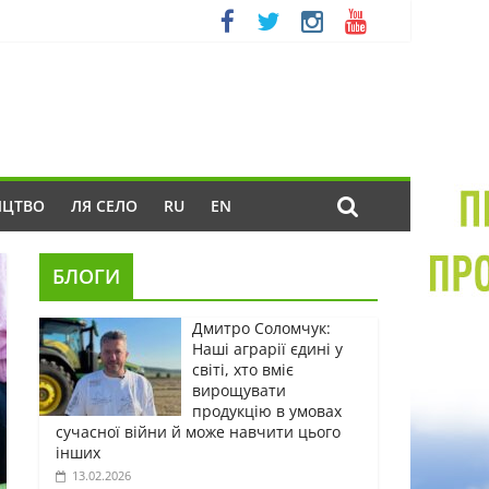
ИЦТВО
ЛЯ СЕЛО
RU
EN
БЛОГИ
Дмитро Соломчук:
Наші аграрії єдині у
світі, хто вміє
вирощувати
продукцію в умовах
сучасної війни й може навчити цього
інших
13.02.2026