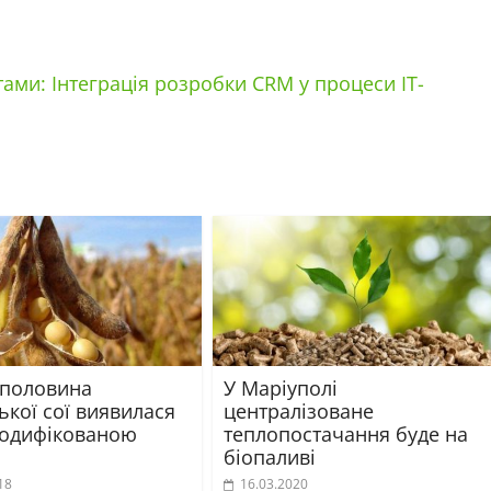
тами: Інтеграція розробки CRM у процеси ІТ-
 половина
У Маріуполі
ької сої виявилася
централізоване
одифікованою
теплопостачання буде на
біопаливі
18
16.03.2020