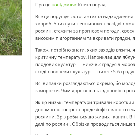
Про це
повідомляє
Книга порад.
Все це порушує фотосинтез та надходження
хвороб. Уникнути негативних наслідків мож
рослин, стежити за прогнозом погоди, своєч
високим підгортанням та вкривати грядки, 
Також, потрібно знати, яких заходів вжити,
критичну температуру. Наприклад для яблунь
плодових культур — нижче 2 градусів морозу
сходів овочевих культур — нижче 5-6 градус
Всі випадки розглядаються окремо, бо моло
заморозки. Чим доросліша та здоровіша рос
Якщо низькі температури тривали короткий 
допомогою гострого продезінфікованого сека
рослини. Зріз робиться до живих тканин. В
далі по рослині. Обрізка проводиться лише т