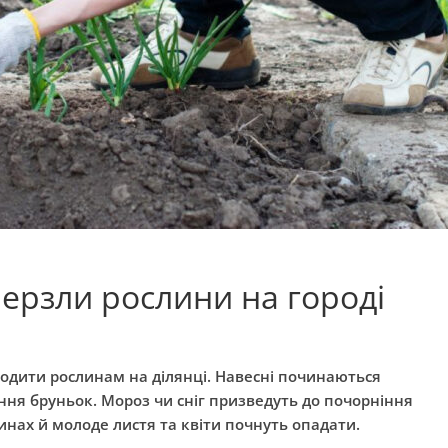
ерзли рослини на городі
дити рослинам на ділянці. Навесні починаються
ення бруньок. Мороз чи сніг призведуть до почорніння
нинах й молоде листя та квіти почнуть опадати.