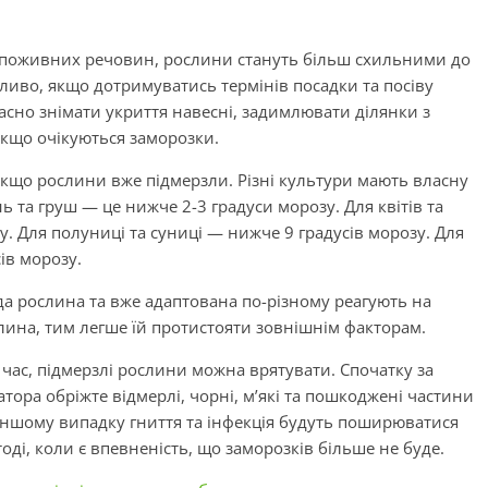
 поживних речовин, рослини стануть більш схильними до
ливо, якщо дотримуватись термінів посадки та посіву
асно знімати укриття навесні, задимлювати ділянки з
якщо очікуються заморозки.
 якщо рослини вже підмерзли. Різні культури мають власну
 та груш — це нижче 2-3 градуси морозу. Для квітів та
. Для полуниці та суниці — нижче 9 градусів морозу. Для
ів морозу.
да рослина та вже адаптована по-різному реагують на
лина, тим легше їй протистояти зовнішнім факторам.
час, підмерзлі рослини можна врятувати. Спочатку за
тора обріжте відмерлі, чорні, м’які та пошкоджені частини
 іншому випадку гниття та інфекція будуть поширюватися
оді, коли є впевненість, що заморозків більше не буде.