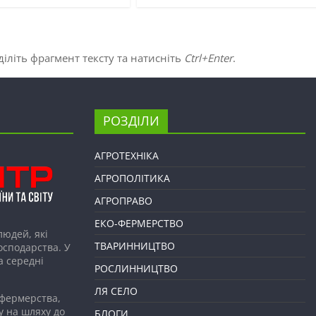
іліть фрагмент тексту та натисніть
Ctrl+Enter
.
РОЗДІЛИ
АГРОТЕХНІКА
АГРОПОЛІТИКА
АГРОПРАВО
ЕКО-ФЕРМЕРСТВО
людей, які
ТВАРИННИЦТВО
господарства. У
а середні
РОСЛИННИЦТВО
ЛЯ СЕЛО
 фермерства,
у на шляху до
БЛОГИ