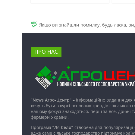
Якщо ви знайшли помилку, будь ласка, вид
ПРО НАС
“News Агро-Центр”
– інформаційне видання для 
хочуть бути в курсі основних трендів сільського 
нашому фокусі знаходяться, перш за все, дрібні т
фермери України.
Програма
“Ля Село”
створена для популяризації
адже саме сільське господарство підтримує країн