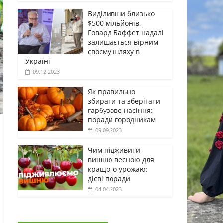
Виділивши близько
$500 мільйонів,
Говард Баффет надалі
залишається вірним
своєму шляху в
Україні
09.12.2023
Як правильно
збирати та зберігати
гарбузове насіння:
поради городникам
09.09.2023
Чим підживити
вишню весною для
кращого урожаю:
дієві поради
04.04.2023