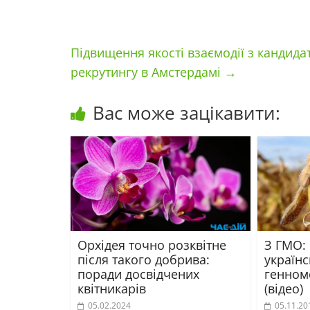
Підвищення якості взаємодії з кандида
рекрутингу в Амстердамі
→
Вас може зацікавити:
Орхідея точно розквітне
З ГМО:
після такого добрива:
українс
поради досвідчених
генном
квітникарів
(відео)
05.02.2024
05.11.20