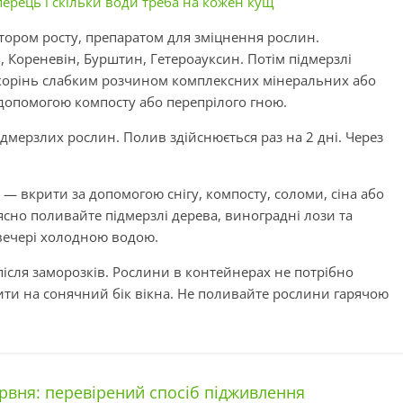
перець і скільки води треба на кожен кущ
тором росту, препаратом для зміцнення рослин.
н, Кореневін, Бурштин, Гетероауксин. Потім підмерзлі
 корінь слабким розчином комплексних мінеральних або
допомогою компосту або перепрілого гною.
дмерзлих рослин. Полив здійснюється раз на 2 дні. Через
— вкрити за допомогою снігу, компосту, соломи, сіна або
ясно поливайте підмерзлі дерева, виноградні лози та
вечері холодною водою.
 після заморозків. Рослини в контейнерах не потрібно
ти на сонячний бік вікна. Не поливайте рослини гарячою
рвня: перевірений спосіб підживлення