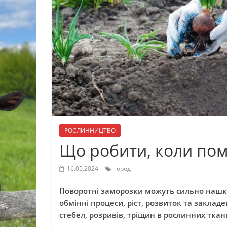
РОСЛИННИЦТВО
Що робити, коли пом
16.05.2024
город
Поворотні заморозки можуть сильно нашко
обмінні процеси, ріст, розвиток та заклад
стебел, розривів, тріщин в рослинних тка