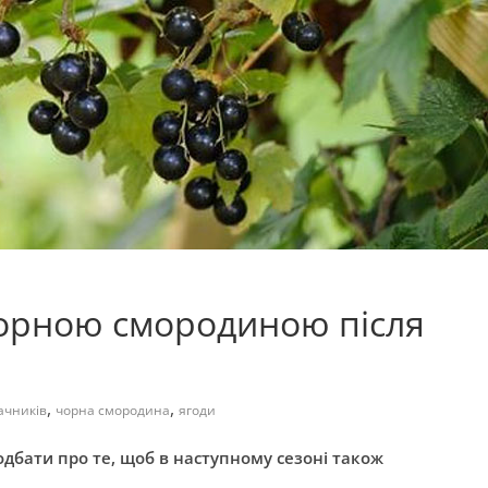
чорною смородиною після
,
,
ачників
чорна смородина
ягоди
одбати про те, щоб в наступному сезоні також