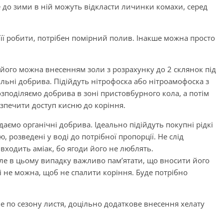
 до зими в ній можуть відкласти личинки комахи, серед
к її робити, потрібен помірний полив. Інакше можна просто
його можна внесенням золи з розрахунку до 2 склянок під
ьні добрива. Підійдуть нітрофоска або нітроамофоска з
озподіляємо добрива в зоні пристовбурного кола, а потім
зпечити доступ кисню до коріння.
аємо органічні добрива. Ідеально підійдуть покупні рідкі
ю, розведені у воді до потрібної пропорції. Не слід
 входить аміак, бо ягоди його не люблять.
але в цьому випадку важливо пам’ятати, що вносити його
і не можна, щоб не спалити коріння. Буде потрібно
 не по сезону листя, доцільно додаткове внесення хелату