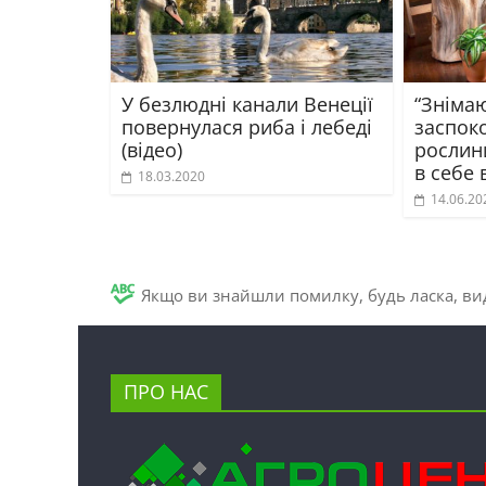
У безлюдні канали Венеції
“Знімаю
повернулася риба і лебеді
заспоко
(відео)
рослин
в себе
18.03.2020
14.06.20
Якщо ви знайшли помилку, будь ласка, вид
ПРО НАС