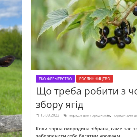
ЕКО-ФЕРМЕРСТВО
РОСЛИННИЦТВО
Що треба робити з 
збору ягід
,
15.08.2022
поради для городників
поради для д
Коли чорна смородина зібрана, саме час п
забезпечити себе багатим урожаєм.