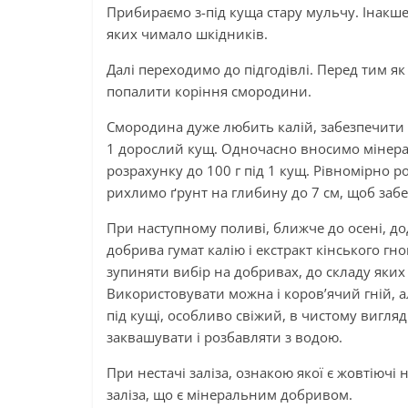
Прибираємо з-під куща стару мульчу. Інакше
яких чимало шкідників.
Далі переходимо до підгодівлі. Перед тим я
попалити коріння смородини.
Смородина дуже любить калій, забезпечити 
1 дорослий кущ. Одночасно вносимо мінерал
розрахунку до 100 г під 1 кущ. Рівномірно р
рихлимо ґрунт на глибину до 7 см, щоб забе
При наступному поливі, ближче до осені, дод
добрива гумат калію і екстракт кінського гно
зупиняти вибір на добривах, до складу яких
Використовувати можна і коров’ячий гній, 
під кущі, особливо свіжий, в чистому вигляд
заквашувати і розбавляти з водою.
При нестачі заліза, ознакою якої є жовтіючі
заліза, що є мінеральним добривом.