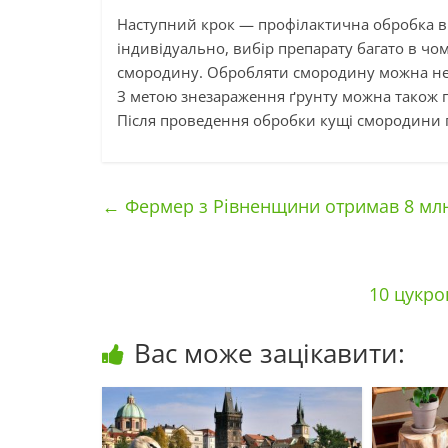
Наступний крок — профілактична обробка ві
індивідуально, вибір препарату багато в чом
смородину. Обробляти смородину можна не 
З метою знезараження ґрунту можна також 
Після проведення обробки кущі смородини 
←
Фермер з Рівненщини отримав 8 млн 
10 цукро
Вас може зацікавити: