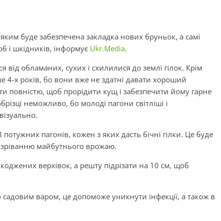
 яким буде забезпечена закладка нових бруньок, а самі
об і шкідників, інформує
Ukr.Media
.
 від обламаних, сухих і схилилися до землі гілок. Крім
ьше 4-х років, бо вони вже не здатні давати хороший
ати повністю, щоб прорідити кущ і забезпечити йому гарне
різці неможливо, бо молоді пагони світліші і
візуально.
 потужних пагонів, кожен з яких дасть бічні гілки. Це буде
изріванню майбутнього врожаю.
коджених верхівок, а решту підрізати на 10 см, щоб
 садовим варом, це допоможе уникнути інфекції, а також в