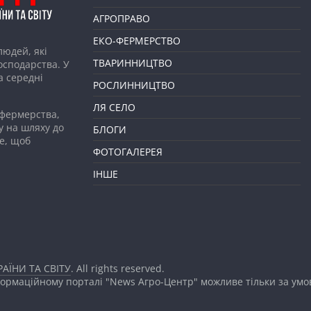
АГРОПРАВО
ЕКО-ФЕРМЕРСТВО
людей, які
ТВАРИННИЦТВО
господарства. У
а середні
РОСЛИННИЦТВО
ЛЯ СЕЛО
 фермерства,
у на шляху до
БЛОГИ
е, щоб
ФОТОГАЛЕРЕЯ
ІНШЕ
АЇНИ ТА СВІТУ
. All rights reserved.
формаційному порталі "News Агро-Центр" можливе тільки за ум