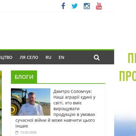
ИЦТВО
ЛЯ СЕЛО
RU
EN
БЛОГИ
Дмитро Соломчук:
Наші аграрії єдині у
світі, хто вміє
вирощувати
продукцію в умовах
сучасної війни й може навчити цього
інших
13.02.2026