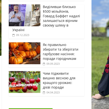
Виділивши близько
$500 мільйонів,
Говард Баффет надалі
залишається вірним
своєму шляху в
Україні
09.12.2023
Як правильно
збирати та зберігати
гарбузове насіння:
поради городникам
09.09.2023
Чим підживити
вишню весною для
кращого урожаю:
дієві поради
04.04.2023