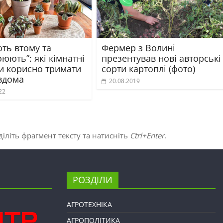
ть втому та
Фермер з Волині
юють”: які кімнатні
презентував нові авторські
и корисно тримати
сорти картоплі (фото)
 вдома
20.08.2019
22
іліть фрагмент тексту та натисніть
Ctrl+Enter
.
РОЗДІЛИ
АГРОТЕХНІКА
АГРОПОЛІТИКА