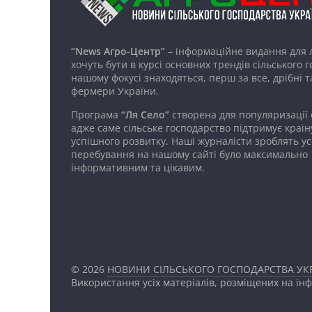
“News Агро-Центр”
– інформаційне видання для 
хочуть бути в курсі основних трендів сільського 
нашому фокусі знаходяться, перш за все, дрібні т
фермери України.
Програма
“Ля Село”
створена для популяризації
адже саме сільське господарство підтримує країн
успішного розвитку. Наші журналісти зроблять ус
перебування на нашому сайті було максимально
інформативним та цікавим.
© 2026
НОВИНИ СІЛЬСЬКОГО ГОСПОДАРСТВА УКР
Використання усіх матеріалів, розміщених на ін