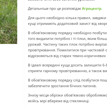
Детальніше про це розповідає
Агроцентр.
Для цього необхідно кілька правил, завдяки
кущі отримають додатковий захист від хвор
В обов’язковому порядку необхідно позбутися
того видалити потрібно і ті гілки, яким біл
урожай. Частину таких гілок потрібно виріз
провітрювання. Помилитися при частковій об
відрізняються від старих темно-коричневих 
В ідеалі всередині куща досить залишити 6-8
сприяти гарному провітрюванню, а також в
В обов’язковому порядку слід позбутися пош
забезпечити зростання бічних пагонів.
Знизу місця обрізки обов’язково обробляємо
якійсь мірі вбереже від стекляниці.