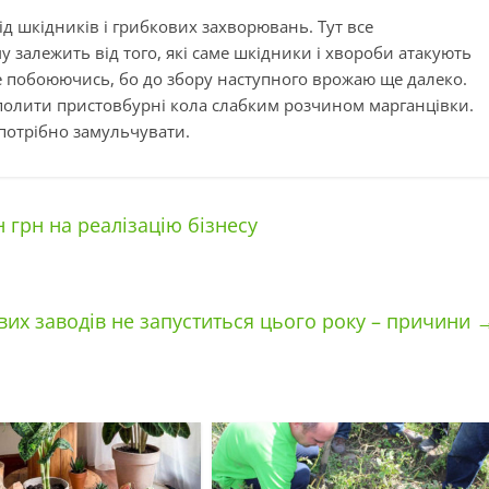
д шкідників і грибкових захворювань. Тут все
у залежить від того, які саме шкідники і хвороби атакують
побоюючись, бо до збору наступного врожаю ще далеко.
полити пристовбурні кола слабким розчином марганцівки.
потрібно замульчувати.
грн на реалізацію бізнесу
вих заводів не запуститься цього року – причини