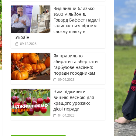
Виділивши близько
$500 мільйонів,
Говард Баффет надалі
залишається вірним
своєму шляху в
Україні
09.12.2023
Як правильно
збирати та зберігати
гарбузове насіння:
поради городникам
09.09.2023
Чим підживити
вишню весною для
кращого урожаю:
дієві поради
04.04.2023