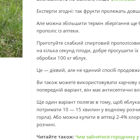
Експерти згодні: так фрукти пролежать довше
Але можна збільшити термін зберігання ще б
прополіс із аптеки.
Приготуйте слабкий спиртовий прополісовий 
на кілька секунд плоди, добре просушити їх 
обробки 100 кг яблук.
Це — дієвий, але не єдиний спосіб продовжи
Ви також можете використовувати харчову со
попередній варіант, він має антисептичні вл
Ще один варіант полягає в тому, щоб яблука
потримати 10 — 15 хвилин у водному розчин
горла). Або можна купити в аптеці 2-4% хло
розчині.
Читайте також:
Чим зайнятися городнику у 