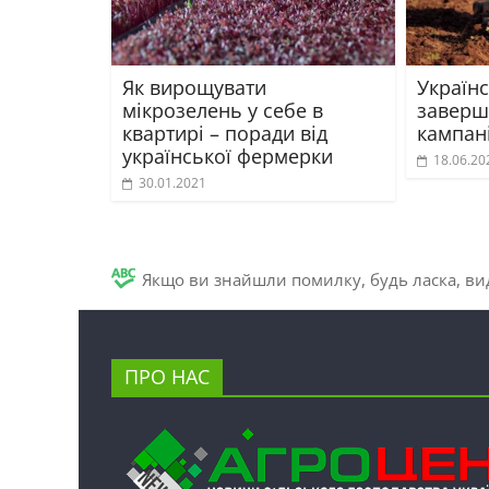
Як вирощувати
Українс
мікрозелень у себе в
заверш
квартирі – поради від
кампан
української фермерки
18.06.20
30.01.2021
Якщо ви знайшли помилку, будь ласка, вид
ПРО НАС