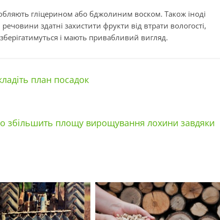
робляють гліцерином або бджолиним воском. Також іноді
 речовини здатні захистити фрукти від втрати вологості,
е зберігатимуться і мають привабливий вигляд.
кладіть план посадок
во збільшить площу вирощування лохини завдяки