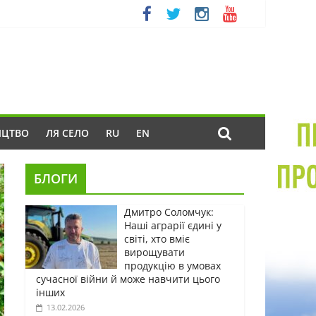
ИЦТВО
ЛЯ СЕЛО
RU
EN
БЛОГИ
Дмитро Соломчук:
Наші аграрії єдині у
світі, хто вміє
вирощувати
продукцію в умовах
сучасної війни й може навчити цього
інших
13.02.2026