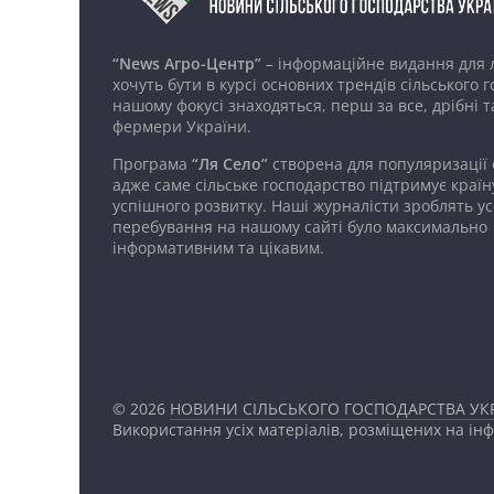
“News Агро-Центр”
– інформаційне видання для 
хочуть бути в курсі основних трендів сільського 
нашому фокусі знаходяться, перш за все, дрібні т
фермери України.
Програма
“Ля Село”
створена для популяризації
адже саме сільське господарство підтримує країн
успішного розвитку. Наші журналісти зроблять ус
перебування на нашому сайті було максимально
інформативним та цікавим.
© 2026
НОВИНИ СІЛЬСЬКОГО ГОСПОДАРСТВА УКР
Використання усіх матеріалів, розміщених на ін