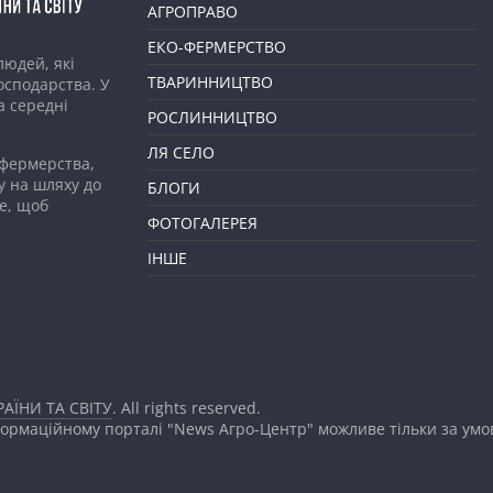
АГРОПРАВО
ЕКО-ФЕРМЕРСТВО
людей, які
ТВАРИННИЦТВО
господарства. У
а середні
РОСЛИННИЦТВО
ЛЯ СЕЛО
 фермерства,
у на шляху до
БЛОГИ
е, щоб
ФОТОГАЛЕРЕЯ
ІНШЕ
АЇНИ ТА СВІТУ
. All rights reserved.
формаційному порталі "News Агро-Центр" можливе тільки за ум