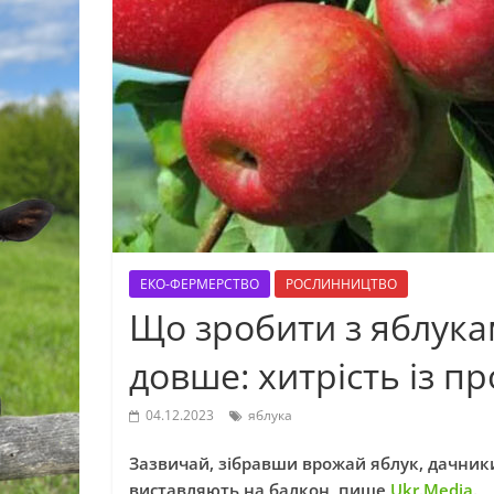
ЕКО-ФЕРМЕРСТВО
РОСЛИННИЦТВО
Що зробити з яблука
довше: хитрість із п
04.12.2023
яблука
Зазвичай, зібравши врожай яблук, дачник
виставляють на балкон, пише
Ukr.Media
.