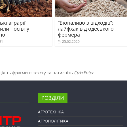
ькі аграрії
“Біопаливо з відходів”:
или посівну
лайфхак від одеського
ію
фермера
21
25.02.2020
іліть фрагмент тексту та натисніть
Ctrl+Enter
.
РОЗДІЛИ
АГРОТЕХНІКА
АГРОПОЛІТИКА