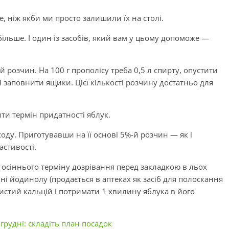
, ніж якби ми просто залишили їх на столі.
ільше. І один із засобів, який вам у цьому допоможе —
розчин. На 100 г прополісу треба 0,5 л спирту, опустити
і заповнити ящики. Цієї кількості розчину достатньо для
ти термін придатності яблук.
ду. Приготувавши на її основі 5%-й розчин — як і
астивості.
 осіннього терміну дозрівання перед закладкою в льох
і йодинолу (продається в аптеках як засіб для полоскання
ристий кальцій і потримати 1 хвилину яблука в його
грудні: складіть план посадок