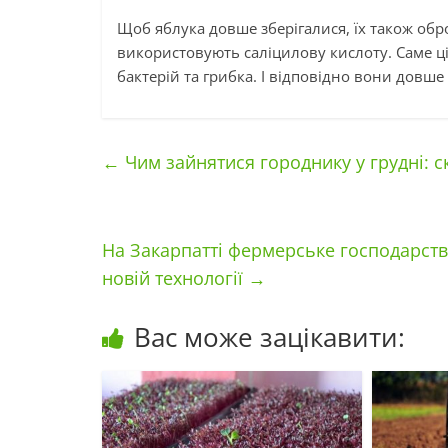
Щоб яблука довше зберігалися, їх також об
використовують саліцилову кислоту. Саме ці
бактерій та грибка. І відповідно вони довш
←
Чим зайнятися городнику у грудні: с
На Закарпатті фермерське господарст
новій технології
→
Вас може зацікавити: