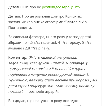
Детальніше про це
розповідає Агроцентр.
Деталі:
Про це розповів Дмитро Колісник,
заступник керівника агрофірми “Златопіль” з
Полтавщини.
За словами фермера, цього року у господарстві
зібрали по 4,5 т/га пшениці, 4 т/га гороху, 5 т/га
ячменю і 2,8 т/га ріпаку.
Коментар:
“Якість пшениці, наприклад,
задовільна, клас другий і третій. Щоправда, у
цьому сезоні ми посіяли її менше. Усе одно в
порівнянні з минулим роком урожай менший.
Причиною, вважаю, стали весняні приморозки, які
дали стрес і подекуди знищили частину рослин у
посівах”,
— розповів аграрій.
Він додав, що наступного року все одно