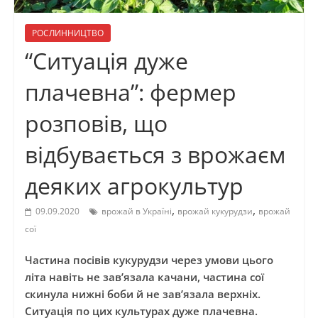
РОСЛИННИЦТВО
“Ситуація дуже
плачевна”: фермер
розповів, що
відбувається з врожаєм
деяких агрокультур
,
,
09.09.2020
врожай в Україні
врожай кукурудзи
врожай
сої
Частина посівів кукурудзи через умови цього
літа навіть не зав’язала качани, частина сої
скинула нижні боби й не зав’язала верхніх.
Ситуація по цих культурах дуже плачевна.