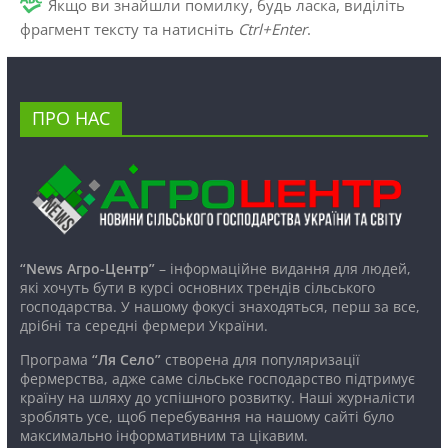
Якщо ви знайшли помилку, будь ласка, виділіть
фрагмент тексту та натисніть
Ctrl+Enter
.
ПРО НАС
“News Агро-Центр”
– інформаційне видання для людей,
які хочуть бути в курсі основних трендів сільського
господарства. У нашому фокусі знаходяться, перш за все,
дрібні та середні фермери України.
Програма
“Ля Село”
створена для популяризації
фермерства, адже саме сільське господарство підтримує
країну на шляху до успішного розвитку. Наші журналісти
зроблять усе, щоб перебування на нашому сайті було
максимально інформативним та цікавим.