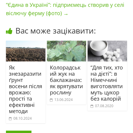
“Єдина в Україні”: підприємець створив у селі
віслючу ферму (фото)
→
Вас може зацікавити:
Як
Колорадськ
“Для тих, хто
знезаразити
ий жук на
на дієті”: в
ґрунт
баклажанах:
Німеччині
восени після
як врятувати
виготовляти
врожаю:
рослину
муть цукор
прості та
без калорій
13.06.2024
ефективні
07.08.2020
методи
08.10.2024