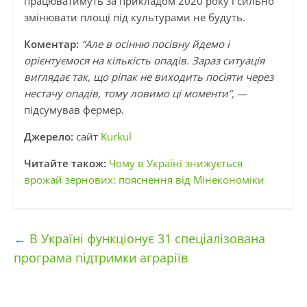
працюватимуть за прикладом 2020 року і сильно
змінювати площі під культурами не будуть.
Коментар:
“Але в осінню посівну йдемо і
орієнтуємося на кількість опадів. Зараз ситуація
виглядає так, що ріпак не виходить посіяти через
нестачу опадів, тому ловимо ці моменти”,
—
підсумував фермер.
Джерело:
сайт
Kurkul
Читайте також:
Чому в Україні знижується
врожай зернових: пояснення від Мінекономіки
←
В Україні функціонує 31 спеціалізована
програма підтримки аграріїв