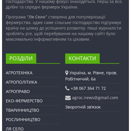
господарства. У нашому фокусі знаходяться, перш за все,
дрібні та середні фермери України.
Програма
“Ля Село”
створена для популяризації
фермерства, адже саме сільське господарство підтримує
країну на шляху до успішного розвитку. Наші журналісти
зроблять усе, щоб перебування на нашому сайті було
максимально інформативним та цікавим.
РОЗДІЛИ
КОНТАКТИ
АГРОТЕХНІКА
Україна, м. Рівне, пров.
Робітничий, 6а
АГРОПОЛІТИКА
+38 067 364 71 72
АГРОПРАВО
agroc.news@gmail.com
ЕКО-ФЕРМЕРСТВО
Зворотній зв’язок
ТВАРИННИЦТВО
РОСЛИННИЦТВО
ЛЯ СЕЛО