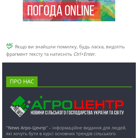
Якщо ви знайшли помилку, будь ласка, виділіть
фрагмент тексту та натисніть
Ctrl+Enter
.
ПРО НАС
“News Агро-Центр”
– інформаційне видання для людей,
які хочуть бути в курсі основних трендів сільського