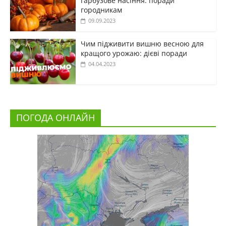
гарбузове насіння: поради
городникам
09.09.2023
Чим підживити вишню весною для
кращого урожаю: дієві поради
04.04.2023
ПОГОДА ОНЛАЙН