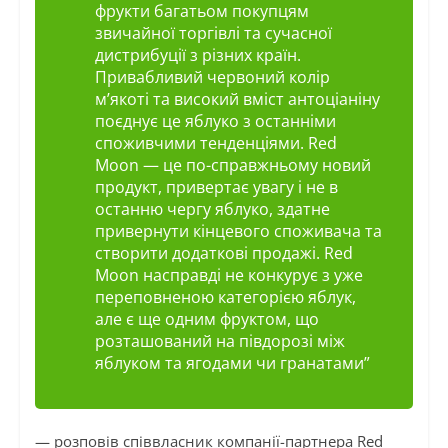
фрукти багатьом покупцям
звичайної торгівлі та сучасної
дистрибуції з різних країн.
Привабливий червоний колір
м’якоті та високий вміст
антоціаніну
поєднує це яблуко з останніми
споживчими тенденціями. Red
Moon — це по-справжньому новий
продукт, привертає увагу і не в
останню чергу яблуко, здатне
привернути кінцевого споживача та
створити додаткові продажі. Red
Moon насправді не конкурує з уже
переповненою категорією яблук,
але є ще одним фруктом, що
розташований на півдорозі між
яблуком та ягодами чи гранатами”
— розповів співвласник компанії-партнера Red