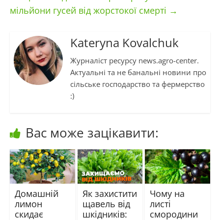
мільйони гусей від жорстокої смерті
→
Kateryna Kovalchuk
Журналіст ресурсу news.agro-center.
Актуальні та не банальні новини про
сільське господарство та фермерство
:)
Вас може зацікавити:
Домашній
Як захистити
Чому на
лимон
щавель від
листі
скидає
шкідників:
смородини