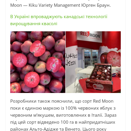
Moon — Kiku Variety Management Юрген Браун.
В Україні впроваджують канадські технології
вирощування квасолі
Розробники також пояснили, що сорт Red Moon
поки є єдиною маркою із 100% червоних яблук з
червоним м’якушем, виготовлених в Італії. Зараз
під цей сорт відведено 100 га в найпридатніших
районах Альто-Адідже та Венето. Цього року