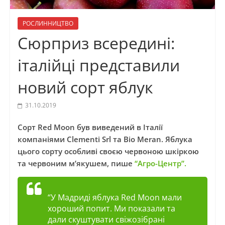
РОСЛИННИЦТВО
Сюрприз всередині:
італійці представили
новий сорт яблук
31.10.2019
Сорт Red Moon був виведений в Італії
компаніями Clementi Srl та Bio Meran. Яблука
цього сорту особливі своєю червоною шкіркою
та червоним м’якушем, пише
“Агро-Центр”.
“У Мадриді яблука Red Moon мали
хороший попит. Ми показали та
дали скуштувати свіжозібрані