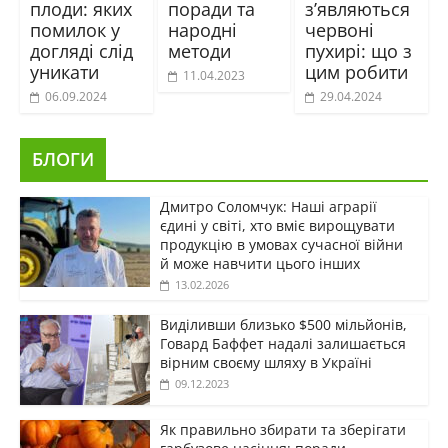
плоди: яких
поради та
з’являються
помилок у
народні
червоні
догляді слід
методи
пухирі: що з
уникати
цим робити
11.04.2023
06.09.2024
29.04.2024
БЛОГИ
Дмитро Соломчук: Наші аграрії
єдині у світі, хто вміє вирощувати
продукцію в умовах сучасної війни
й може навчити цього інших
13.02.2026
Виділивши близько $500 мільйонів,
Говард Баффет надалі залишається
вірним своєму шляху в Україні
09.12.2023
Як правильно збирати та зберігати