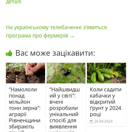
деталі
На українському телебаченні з’явиться
програма про фермерів
→
Вас може зацікавити:
“Намололи
“Найшвидш
Коли садити
понад
ий у світі”:
кабачки у
мільйон
вчені
відкритий
тонн зерна”:
розробили
ґрунт у 2024
аграрії
унікальний
році
Рівненщини
спосіб для
20.04.2024
збирають
виявлення