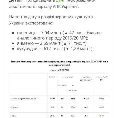
Деталі:
Про це свідчать
дані
“Інформаційно-
аналітичного порталу АПК України”.
На звітну дату в розрізі зернових культур з
України експортовано:
пшениці — 7,04 млн т (▲ 47 тис. т більше
аналогічного періоду 2019/20 МР);
ячменю — 2,65 млн т (▲ 71 тис. т);
кукурудзи — 612 тис. т (▼ 1,29 млн т).