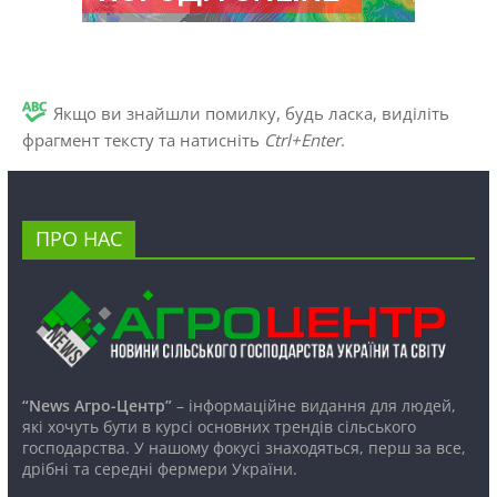
Якщо ви знайшли помилку, будь ласка, виділіть
фрагмент тексту та натисніть
Ctrl+Enter
.
ПРО НАС
“News Агро-Центр”
– інформаційне видання для людей,
які хочуть бути в курсі основних трендів сільського
господарства. У нашому фокусі знаходяться, перш за все,
дрібні та середні фермери України.