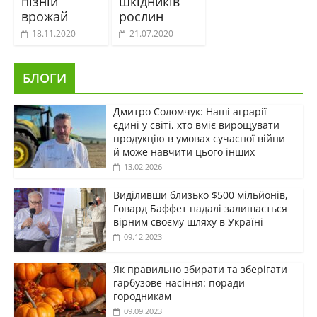
пізній
шкідників
врожай
рослин
18.11.2020
21.07.2020
БЛОГИ
Дмитро Соломчук: Наші аграрії
єдині у світі, хто вміє вирощувати
продукцію в умовах сучасної війни
й може навчити цього інших
13.02.2026
Виділивши близько $500 мільйонів,
Говард Баффет надалі залишається
вірним своєму шляху в Україні
09.12.2023
Як правильно збирати та зберігати
гарбузове насіння: поради
городникам
09.09.2023