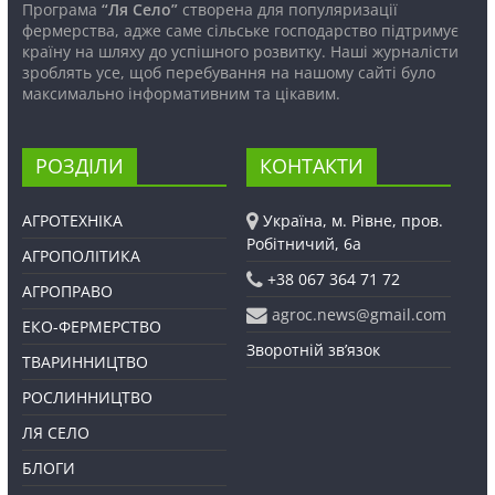
Програма
“Ля Село”
створена для популяризації
фермерства, адже саме сільське господарство підтримує
країну на шляху до успішного розвитку. Наші журналісти
зроблять усе, щоб перебування на нашому сайті було
максимально інформативним та цікавим.
РОЗДІЛИ
КОНТАКТИ
АГРОТЕХНІКА
Україна, м. Рівне, пров.
Робітничий, 6а
АГРОПОЛІТИКА
+38 067 364 71 72
АГРОПРАВО
agroc.news@gmail.com
ЕКО-ФЕРМЕРСТВО
Зворотній зв’язок
ТВАРИННИЦТВО
РОСЛИННИЦТВО
ЛЯ СЕЛО
БЛОГИ