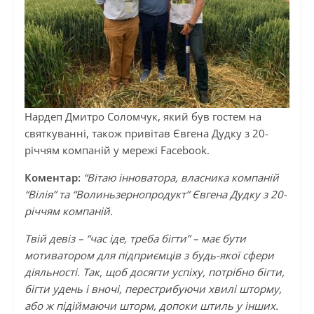
Нардеп Дмитро Соломчук, який був гостем на
святкуванні, також привітав Євгена Дудку з 20-
річчям компаній у мережі Facebook.
Коментар:
“Вітаю інноватора, власника компаній
“Вілія” та “Волиньзернопродукт” Євгена Дудку з 20-
річчям компаній.
Твій девіз – “час іде, треба бігти” – має бути
мотиватором для підприємців з будь-якої сфери
діяльності. Так, щоб досягти успіху, потрібно бігти,
бігти удень і вночі, перестрибуючи хвилі шторму,
або ж підіймаючи шторм, допоки штиль у інших.