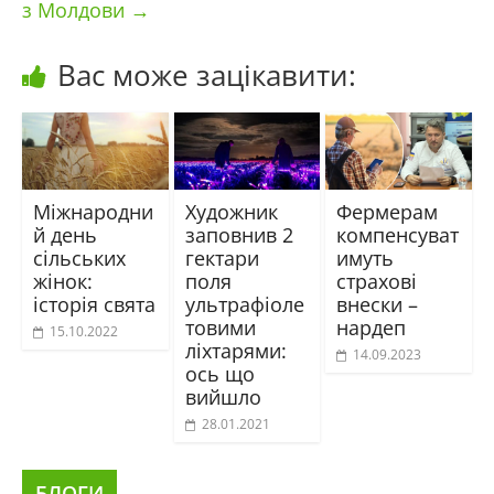
з Молдови
→
Вас може зацікавити:
Міжнародни
Художник
Фермерам
й день
заповнив 2
компенсуват
сільських
гектари
имуть
жінок:
поля
страхові
історія свята
ультрафіоле
внески –
товими
нардеп
15.10.2022
ліхтарями:
14.09.2023
ось що
вийшло
28.01.2021
БЛОГИ