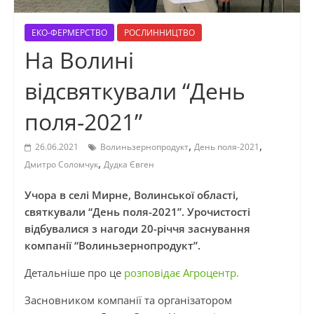
ЕКО-ФЕРМЕРСТВО
РОСЛИННИЦТВО
На Волині
відсвяткували “День
поля-2021”
,
,
26.06.2021
Волиньзернопродукт
День поля-2021
,
Дмитро Соломчук
Дудка Євген
Учора в селі Мирне, Волинської області,
святкували “День поля-2021”. Урочистості
відбувалися з нагоди 20-річчя заснування
компанії “Волиньзернопродукт”.
Детальніше про це
розповідає Агроцентр.
Засновником компанії та організатором