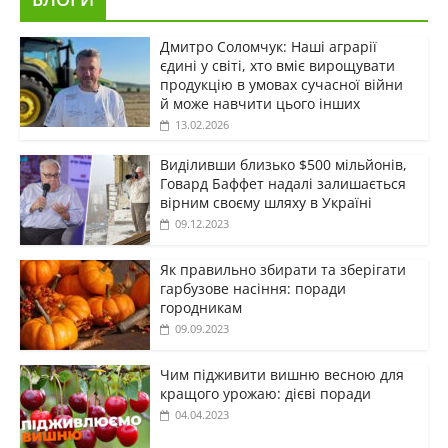
Дмитро Соломчук: Наші аграрії
єдині у світі, хто вміє вирощувати
продукцію в умовах сучасної війни
й може навчити цього інших
13.02.2026
Виділивши близько $500 мільйонів,
Говард Баффет надалі залишається
вірним своєму шляху в Україні
09.12.2023
Як правильно збирати та зберігати
гарбузове насіння: поради
городникам
09.09.2023
Чим підживити вишню весною для
кращого урожаю: дієві поради
04.04.2023