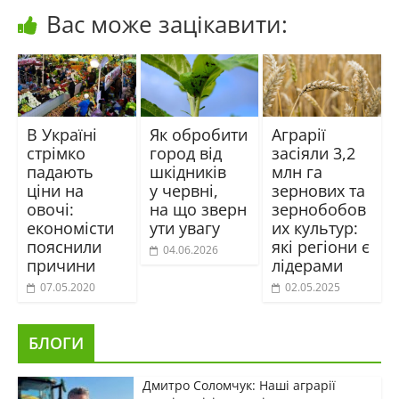
Вас може зацікавити:
В Україні
Як обробити
Аграрії
стрімко
город від
засіяли 3,2
падають
шкідників
млн га
ціни на
у червні,
зернових та
овочі:
на що зверн
зернобобов
економісти
ути увагу
их культур:
пояснили
які регіони є
04.06.2026
причини
лідерами
07.05.2020
02.05.2025
БЛОГИ
Дмитро Соломчук: Наші аграрії