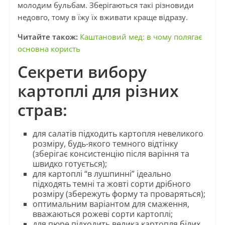
молодим бульбам. Зберігаються такі різновиди
недовго, тому в їжу їх вживати краще відразу.
Читайте також:
Каштановий мед: в чому полягає
основна користь
Секрети вибору
картоплі для різних
страв:
для салатів підходить картопля невеликого
розміру, будь-якого темного відтінку
(зберігає консистенцію після варіння та
швидко готується);
для картоплі “в лушпинні” ідеально
підходять темні та жовті сорти дрібного
розміру (збережуть форму та проваряться);
оптимальним варіантом для смаження,
вважаються рожеві сорти картоплі;
для пюре підходить велика картопля білих