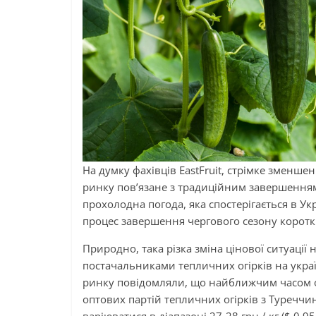
На думку фахівців EastFruit, стрімке зменше
ринку пов’язане з традиційним завершенням 
прохолодна погода, яка спостерігається в Ук
процес завершення чергового сезону коротких
Природно, така різка зміна цінової ситуац
постачальниками тепличних огірків на укра
ринку повідомляли, що найближчим часом оч
оптових партій тепличних огірків з Туреччи
варіюватися в діапазоні 27-28 грн / кг ($ 0,9