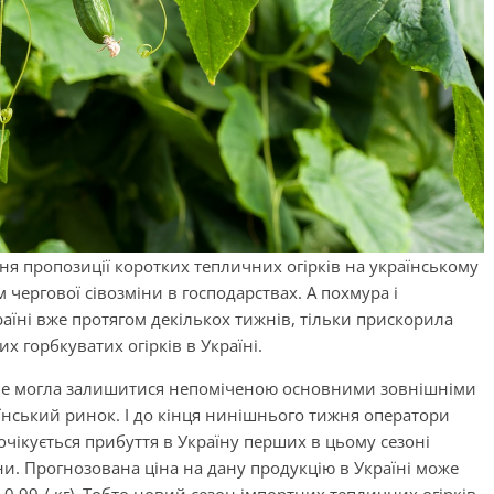
ння пропозиції коротких тепличних огірків на українському
чергової сівозміни в господарствах. А похмура і
раїні вже протягом декількох тижнів, тільки прискорила
 горбкуватих огірків в Україні.
ії не могла залишитися непоміченою основними зовнішніми
їнський ринок. І до кінця нинішнього тижня оператори
ікується прибуття в Україну перших в цьому сезоні
ни. Прогнозована ціна на дану продукцію в Україні може
5-0,99 / кг). Тобто новий сезон імпортних тепличних огірків