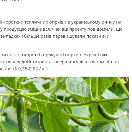
ії коротких тепличних огірків на українському ринку на
у продукцію зміцнився. Фахівці проекту повідомили, що
их випадках і більше разів перевищували показники
вих цін на короткі горбкуваті огірки в Україні вже
тоді як попередній тиждень завершився діапазоном цін на
/ кг ($ 0,35-0,63 / кг).