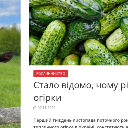
РОСЛИННИЦТВО
Стало відомо, чому 
огірки
09.11.2020
Перший тиждень листопада поточного року 
тепличного огірка в Україні, констатують 