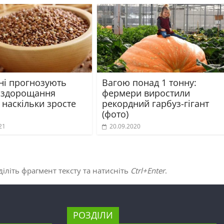
їні прогнозують
Вагою понад 1 тонну:
 здорощання
фермери виростили
 наскільки зросте
рекордний гарбуз-гігант
(фото)
21
20.09.2020
іліть фрагмент тексту та натисніть
Ctrl+Enter
.
РОЗДІЛИ