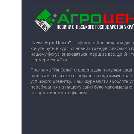
“News Агро-Центр”
– інформаційне видання для 
хочуть бути в курсі основних трендів сільського 
нашому фокусі знаходяться, перш за все, дрібні т
фермери України.
Програма
“Ля Село”
створена для популяризації
адже саме сільське господарство підтримує країн
успішного розвитку. Наші журналісти зроблять ус
перебування на нашому сайті було максимально
інформативним та цікавим.