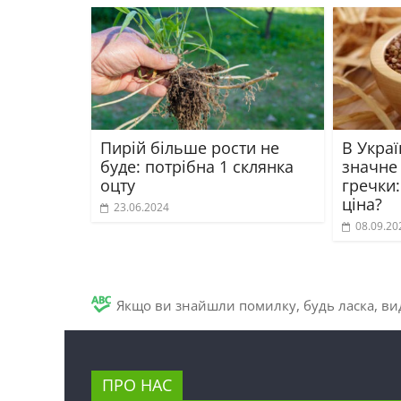
Пирій більше рости не
В Укра
буде: потрібна 1 склянка
значне
оцту
гречки:
ціна?
23.06.2024
08.09.20
Якщо ви знайшли помилку, будь ласка, вид
ПРО НАС