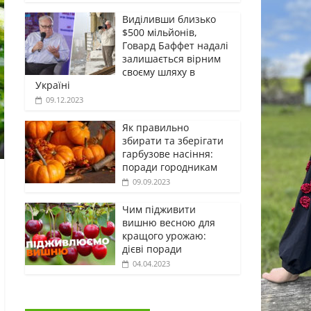
Виділивши близько
$500 мільйонів,
Говард Баффет надалі
залишається вірним
своєму шляху в
Україні
09.12.2023
Як правильно
збирати та зберігати
гарбузове насіння:
поради городникам
09.09.2023
Чим підживити
вишню весною для
кращого урожаю:
дієві поради
04.04.2023