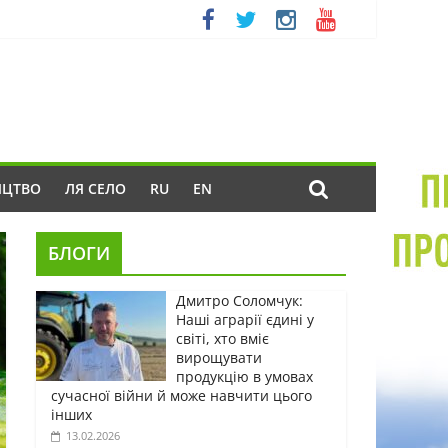
ИЦТВО
ЛЯ СЕЛО
RU
EN
БЛОГИ
Дмитро Соломчук:
Наші аграрії єдині у
світі, хто вміє
вирощувати
продукцію в умовах
сучасної війни й може навчити цього
інших
13.02.2026