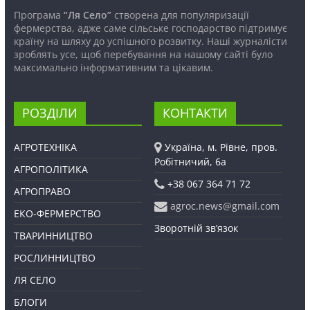
Програма
“Ля Село”
створена для популяризації
фермерства, адже саме сільське господарство підтримує
країну на шляху до успішного розвитку. Наші журналісти
зроблять усе, щоб перебування на нашому сайті було
максимально інформативним та цікавим.
РОЗДІЛИ
КОНТАКТИ
АГРОТЕХНІКА
Україна, м. Рівне, пров.
Робітничий, 6а
АГРОПОЛІТИКА
+38 067 364 71 72
АГРОПРАВО
agroc.news@gmail.com
ЕКО-ФЕРМЕРСТВО
Зворотній зв’язок
ТВАРИННИЦТВО
РОСЛИННИЦТВО
ЛЯ СЕЛО
БЛОГИ