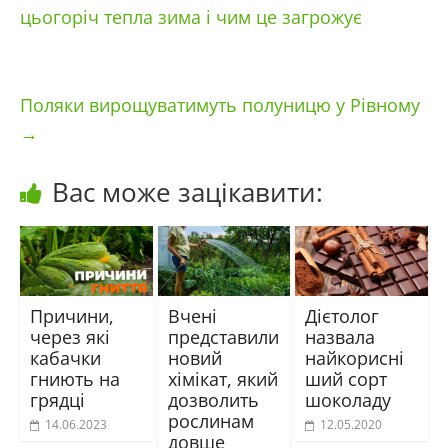
цьогоріч тепла зима і чим це загрожує
Поляки вирощуватимуть полуницю у Рівному
→
Вас може зацікавити:
Причини,
Вчені
Дієтолог
через які
представили
назвала
кабачки
новий
найкорисні
гниють на
хімікат, який
ший сорт
грядці
дозволить
шоколаду
рослинам
14.06.2023
12.05.2020
довше