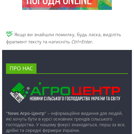
Якщо ви знайшли помилку, будь ласка, виділіть
фрагмент тексту та натисніть
Ctrl+Enter
.
ПРО НАС
“News Агро-Центр”
– інформаційне видання для людей,
які хочуть бути в курсі основних трендів сільського
господарства. У нашому фокусі знаходяться, перш за все,
дрібні та середні фермери України.