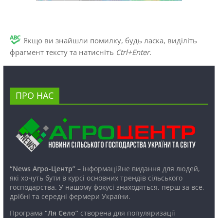
Якщо ви знайшли помилку, будь ласка, виділіть
фрагмент тексту та натисніть
Ctrl+Enter
.
ПРО НАС
“News Агро-Центр”
– інформаційне видання для людей,
які хочуть бути в курсі основних трендів сільського
господарства. У нашому фокусі знаходяться, перш за все,
дрібні та середні фермери України.
Програма
“Ля Село”
створена для популяризації