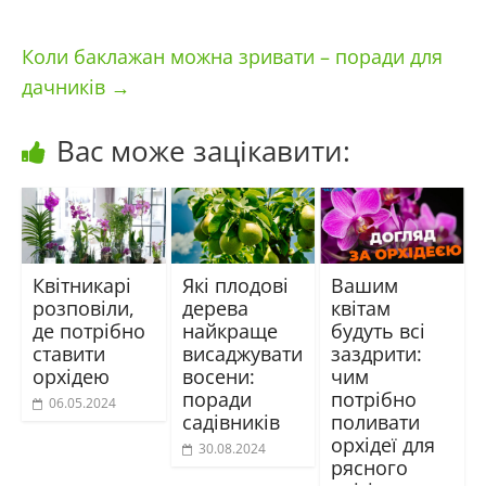
Коли баклажан можна зривати – поради для
дачників
→
Вас може зацікавити:
Квітникарі
Які плодові
Вашим
розповіли,
дерева
квітам
де потрібно
найкраще
будуть всі
ставити
висаджувати
заздрити:
орхідею
восени:
чим
поради
потрібно
06.05.2024
садівників
поливати
орхідеї для
30.08.2024
рясного