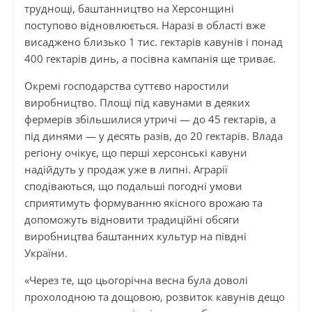
труднощі, баштанництво на Херсонщині
поступово відновлюється. Наразі в області вже
висаджено близько 1 тис. гектарів кавунів і понад
400 гектарів динь, а посівна кампанія ще триває.
Окремі господарства суттєво наростили
виробництво. Площі під кавунами в деяких
фермерів збільшилися утричі — до 45 гектарів, а
під динями — у десять разів, до 20 гектарів. Влада
регіону очікує, що перші херсонські кавуни
надійдуть у продаж уже в липні. Аграрії
сподіваються, що подальші погодні умови
сприятимуть формуванню якісного врожаю та
допоможуть відновити традиційні обсяги
виробництва баштанних культур на півдні
України.
«Через те, що цьогорічна весна була доволі
прохолодною та дощовою, розвиток кавунів дещо