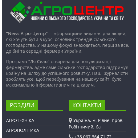
“News Агро-Центр”
– інформаційне видання для людей,
які хочуть бути в курсі основних трендів сільського
господарства. У нашому фокусі знаходяться, перш за все,
дрібні та середні фермери України.
Програма
“Ля Село”
створена для популяризації
фермерства, адже саме сільське господарство підтримує
країну на шляху до успішного розвитку. Наші журналісти
зроблять усе, щоб перебування на нашому сайті було
максимально інформативним та цікавим.
РОЗДІЛИ
КОНТАКТИ
АГРОТЕХНІКА
Україна, м. Рівне, пров.
Робітничий, 6а
АГРОПОЛІТИКА
+38 067 364 71 72