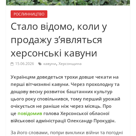
РОСЛИННИЦТВО
Стало відомо, коли у
продажу з’являться
херсонські кавуни
,
15.06.2026
кавуни
Херсонщина
Українцям доведеться трохи довше чекати на
перші вітчизняні кавуни. Через прохолодну та
дощову весну розвиток баштанних культур
цього року сповільнився, тому перший урожай
очікується не раніше ніж через місяць. Про
це
повідомив
голова Херсонської обласної
військової адміністрації Олександр Прокудін.
За його словами, попри виклики війни та погодні