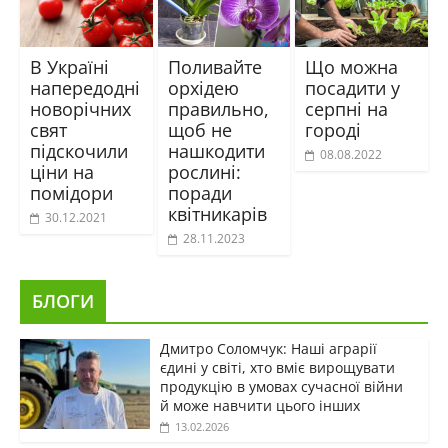
В Україні
Поливайте
Що можна
напередодні
орхідею
посадити у
новорічних
правильно,
серпні на
свят
щоб не
городі
підскочили
нашкодити
08.08.2022
ціни на
рослині:
помідори
поради
квітникарів
30.12.2021
28.11.2023
БЛОГИ
Дмитро Соломчук: Наші аграрії
єдині у світі, хто вміє вирощувати
продукцію в умовах сучасної війни
й може навчити цього інших
13.02.2026