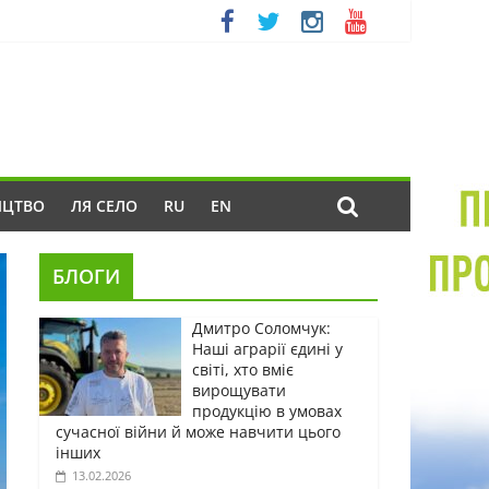
ИЦТВО
ЛЯ СЕЛО
RU
EN
БЛОГИ
Дмитро Соломчук:
Наші аграрії єдині у
світі, хто вміє
вирощувати
продукцію в умовах
сучасної війни й може навчити цього
інших
13.02.2026