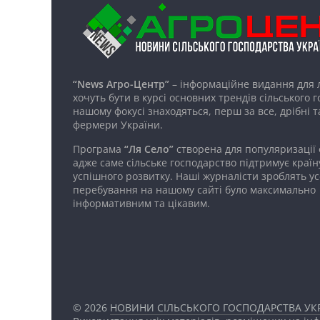
“News Агро-Центр”
– інформаційне видання для 
хочуть бути в курсі основних трендів сільського 
нашому фокусі знаходяться, перш за все, дрібні т
фермери України.
Програма
“Ля Село”
створена для популяризації
адже саме сільське господарство підтримує країн
успішного розвитку. Наші журналісти зроблять ус
перебування на нашому сайті було максимально
інформативним та цікавим.
© 2026
НОВИНИ СІЛЬСЬКОГО ГОСПОДАРСТВА УКР