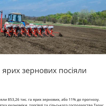
и ярих зернових посіяли
яли 853,26 тис. га ярих зернових, або 11% до прогнозу.
тку економіки, торгівлі та сільського господарства Тарас