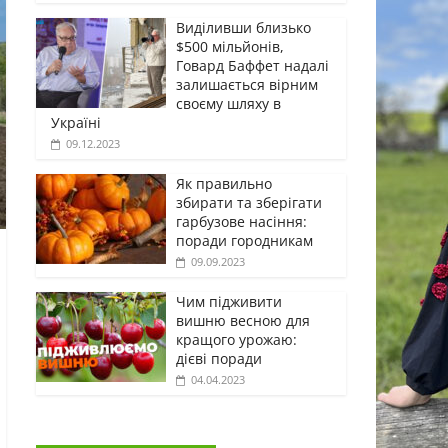
Виділивши близько
$500 мільйонів,
Говард Баффет надалі
залишається вірним
своєму шляху в
Україні
09.12.2023
Як правильно
збирати та зберігати
гарбузове насіння:
поради городникам
09.09.2023
Чим підживити
вишню весною для
кращого урожаю:
дієві поради
04.04.2023