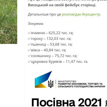
Висоцький на своїй фейсбук сторінці
.
Детальніше про це
розповідає Агроцентр.
Зокрема:
✅ячменю – 625,22 тис. га;
✅гороху – 132,03 тис. га;
✅пшениці – 53,68 тис. га;
✅вівса – 40,84 тис. га;
✅соняшнику – 75,72 тис. га;
✅цукрових буряків – 11,47 тис. га.