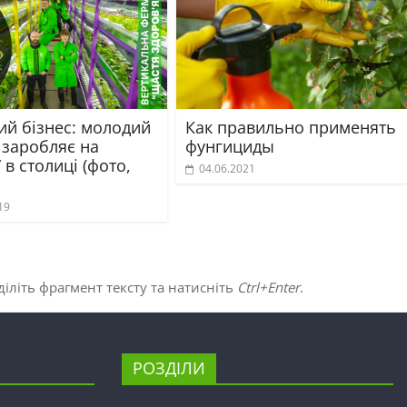
ий бізнес: молодий
Как правильно применять
 заробляє на
фунгициды
” в столиці (фото,
04.06.2021
19
іліть фрагмент тексту та натисніть
Ctrl+Enter
.
РОЗДІЛИ