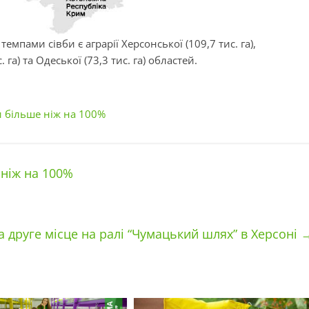
емпами сівби є аграрії Херсонської (109,7 тис. га),
. га) та Одеської (73,3 тис. га) областей.
и більше ніж на 100%
ніж на 100%
друге місце на ралі “Чумацький шлях” в Херсоні