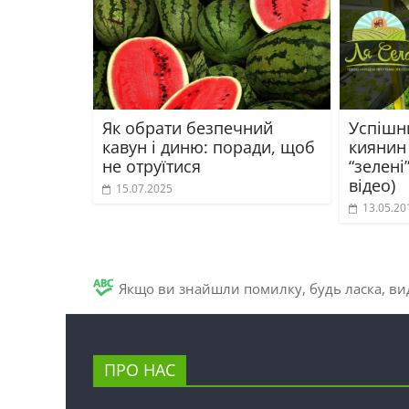
Як обрати безпечний
Успішн
кавун і диню: поради, щоб
киянин
не отруїтися
“зелені
відео)
15.07.2025
13.05.20
Якщо ви знайшли помилку, будь ласка, вид
ПРО НАС