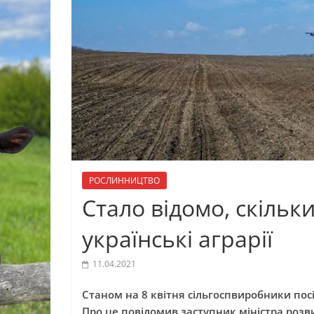
РОСЛИННИЦТВО
Стало відомо, скільк
українські аграрії
11.04.2021
Станом на 8 квітня сільгоспвиробники посі
Про це повідомив заступник міністра розви