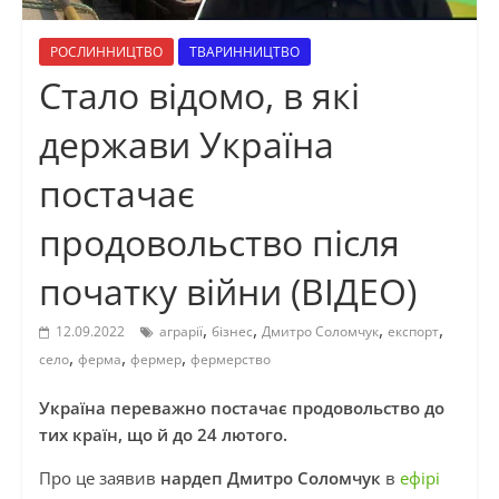
РОСЛИННИЦТВО
ТВАРИННИЦТВО
Стало відомо, в які
держави Україна
постачає
продовольство після
початку війни (ВІДЕО)
,
,
,
,
12.09.2022
аграрії
бізнес
Дмитро Соломчук
експорт
,
,
,
село
ферма
фермер
фермерство
Україна переважно постачає продовольство до
тих країн, що й до 24 лютого.
Про це заявив
нардеп Дмитро Соломчук
в
ефірі