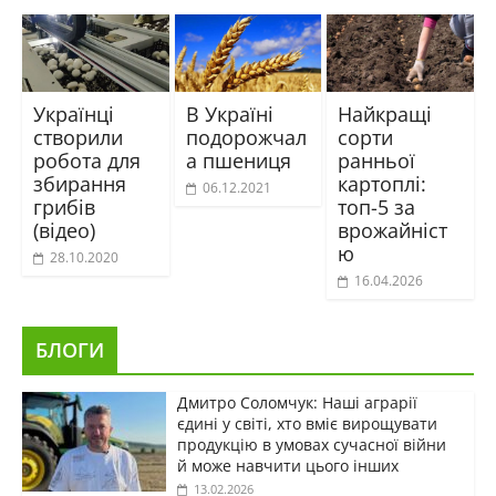
Українці
В Україні
Найкращі
створили
подорожчал
сорти
робота для
а пшениця
ранньої
збирання
картоплі:
06.12.2021
грибів
топ-5 за
(відео)
врожайніст
ю
28.10.2020
16.04.2026
БЛОГИ
Дмитро Соломчук: Наші аграрії
єдині у світі, хто вміє вирощувати
продукцію в умовах сучасної війни
й може навчити цього інших
13.02.2026