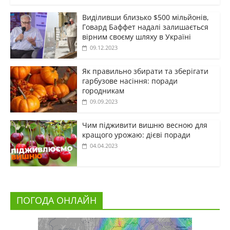
Виділивши близько $500 мільйонів,
Говард Баффет надалі залишається
вірним своєму шляху в Україні
09.12.2023
Як правильно збирати та зберігати
гарбузове насіння: поради
городникам
09.09.2023
Чим підживити вишню весною для
кращого урожаю: дієві поради
04.04.2023
ПОГОДА ОНЛАЙН