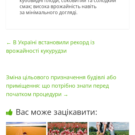
кубовидні плоди; соковитий та солодкий
смак; висока врожайність навіть
за мінімального догляді.
←
В Україні встановили рекорд із
врожайності кукурудзи
Зміна цільового призначення будівлі або
приміщення: що потрібно знати перед
початком процедури
→
Вас може зацікавити: