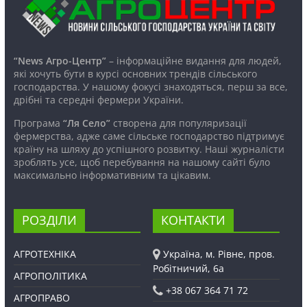
“News Агро-Центр”
– інформаційне видання для людей,
які хочуть бути в курсі основних трендів сільського
господарства. У нашому фокусі знаходяться, перш за все,
дрібні та середні фермери України.
Програма
“Ля Село”
створена для популяризації
фермерства, адже саме сільське господарство підтримує
країну на шляху до успішного розвитку. Наші журналісти
зроблять усе, щоб перебування на нашому сайті було
максимально інформативним та цікавим.
РОЗДІЛИ
КОНТАКТИ
АГРОТЕХНІКА
Україна, м. Рівне, пров.
Робітничий, 6а
АГРОПОЛІТИКА
+38 067 364 71 72
АГРОПРАВО