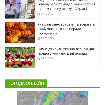
Говард Баффет надалі залишається
вірним своєму шляху в Україні
09.12.2023
Як правильно збирати та зберігати
гарбузове насіння: поради
городникам
09.09.2023
Чим підживити вишню весною для
кращого урожаю: дієві поради
04.04.2023
ПОГОДА ОНЛАЙН