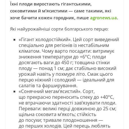
Їхні плоди виростають гігантськими,
соковитими й м’ясистими — саме такими, які
хоче бачити кожен городник, пише
agronews.ua
.
Які найурожайніші сорти болгарського перцю:
«Гігант холодостійкий». Цей сорт виведений
спеціально для регіонів із нестабільним
кліматом. Чому варто посадити: витримує
зниження температури до +6°C; плоди
досягають ваги до 450 г; товщина стінки
плоду — понад 1 см; дає стабільно високий
урожай навіть у похмуре літо. Смак цього
перцю ніжний і солодкий — ідеальний для
салатів та фарширування.
«Сонячний мегам’ясистий». Сорт,
що прекрасно переносить спеку до +40°C,
не втрачаючи здатності зав’язувати плоди.
Переваги: великі перці довжиною до 25 см;
щільна соковита м’якоть; стійкість
до посухи; тривале плодоношення —
до перших холодів. Цей перець люблять