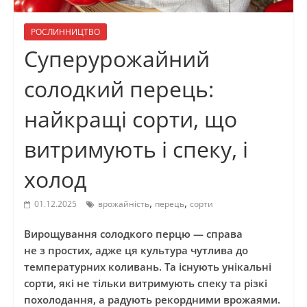
РОСЛИННИЦТВО
Суперурожайний
солодкий перець:
найкращі сорти, що
витримують і спеку, і
холод
,
,
01.12.2025
врожайність
перець
сорти
Вирощування солодкого перцю — справа
не з простих, адже ця культура чутлива до
температурних коливань. Та існують унікальні
сорти, які не тільки витримують спеку та різкі
похолодання, а радують рекордними врожаями.