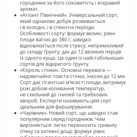
городники за його соковитість і яскравий
аромат.
«Атлант Північний». Універсальний сорт,
який однаково добре розвивається
і в холодні, і в спекотні періоди.
Особливості сорту: формує великі, рівні
плоди вагою до 380 г; швидко
відновлюється після стресу; непримхливий
до складу ґрунту; дає до 12 великих перців
із одного куща. Це один із найстабільніших
сортів для відкритого ґрунту.
«Король стінки». Основна перевага —
надзвичайно товста стінка, інколи до 12 мм.
Сорт дає гігантські м’ясисті плоди, витримує
різкі добові коливання температур,
не схильний до гнилей та грибкових
хвороб. Експерти називають цей сорт
ідеальним для фарширування.
«Чарівник». Новий сорт, що швидко став
популярним серед городників. Чим
вирізняється: легко переносить тривалу
спеку та затяжні дощі; формує рівні