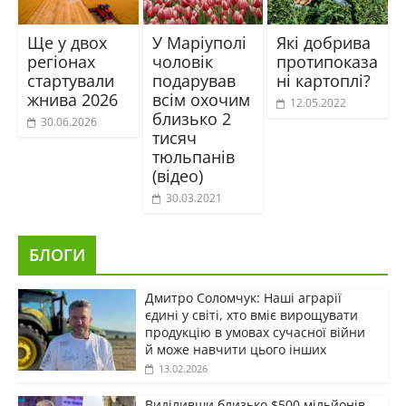
Ще у двох
У Маріуполі
Які добрива
регіонах
чоловік
протипоказа
стартували
подарував
ні картоплі?
жнива 2026
всім охочим
12.05.2022
близько 2
30.06.2026
тисяч
тюльпанів
(відео)
30.03.2021
БЛОГИ
Дмитро Соломчук: Наші аграрії
єдині у світі, хто вміє вирощувати
продукцію в умовах сучасної війни
й може навчити цього інших
13.02.2026
Виділивши близько $500 мільйонів,